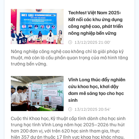
Techfest Việt Nam 2025:
Kết nối các khu ứng dụng
công nghệ cao, phát triển
nông nghiệp bền vững
13/12/2025 21:00’
Nông nghiệp công nghệ cao không chỉ là giải pháp kỹ
thuật, mà còn là cấu phần quan trọng của mô hình tăng
trưởng bền vững.
Vĩnh Long thúc đẩy nghiên
cứu khoa học, khơi dậy
đam mê sáng tạo cho học
sinh
13/12/2025 20:54’
Cuộc thi Khoa học, Kỹ thuật cấp tỉnh dành cho học sinh
trung học tỉnh Vĩnh Long năm học 2025–2026 thu hút
hơn 200 đơn vị, với trên 620 học sinh tham gia, thực
hiện 357 dự án thuộc 17 lĩnh vực khoa học khác nhau.