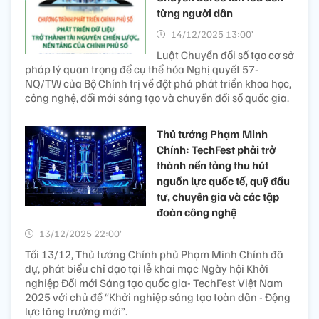
từng người dân
14/12/2025 13:00’
Luật Chuyển đổi số tạo cơ sở
pháp lý quan trọng để cụ thể hóa Nghị quyết 57-
NQ/TW của Bộ Chính trị về đột phá phát triển khoa học,
công nghệ, đổi mới sáng tạo và chuyển đổi số quốc gia.
Thủ tướng Phạm Minh
Chính: TechFest phải trở
thành nền tảng thu hút
nguồn lực quốc tế, quỹ đầu
tư, chuyên gia và các tập
đoàn công nghệ
13/12/2025 22:00’
Tối 13/12, Thủ tướng Chính phủ Phạm Minh Chính đã
dự, phát biểu chỉ đạo tại lễ khai mạc Ngày hội Khởi
nghiệp Đổi mới Sáng tạo quốc gia- TechFest Việt Nam
2025 với chủ đề “Khởi nghiệp sáng tạo toàn dân - Động
lực tăng trưởng mới”.