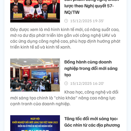
lược theo Nghị quyết 57-
NQ/TW
15/12/2025 19:35’
Đây được xem là mô hình kinh tế mới, có năng suất cao,
mở ra dư địa phát triển lớn gắn với công nghệ UAV và
các ứng dụng công nghệ cao, phù hợp định hướng phát
triển kinh tế số và kinh tế xanh.
Đồng hành cùng doanh
nghiệp trong đổi mới sáng
tạo
15/12/2025 16:20’
Khoa học, công nghệ và đổi
mới sáng tạo chính là "chìa khóa" nâng cao năng lực
cạnh tranh của doanh nghiệp.
Tăng tốc đổi mới sáng tạo:
Góc nhìn từ các địa phương