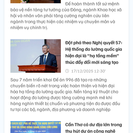
Để hoàn thành tốt sứ mệnh
bảo vệ nền tảng tư tưởng của Đảng, ngành Khoa học xã
hội và nhân văn phải tăng cường nghiên cứu liên
ngành trong thực hiện các nhiệm vụ chuyên môn và
nhiệm vụ chính trị.
Đột phá theo Nghị quyết 57:
Hệ thống đo lường quốc gia
hiện đại là “hạ tầng mềm”
thúc đẩy đổi mới sáng tạo
17/12/2025 12:30’
Sau 7 năm triển khai Đề án 996 đã tạo ra những
chuyển biến rõ nét trong việc hoàn thiện và hiện đại
hóa hạ tầng đo lường quốc gia. Nền tảng kỹ thuật cho
hoạt động đo lường được tăng cường mạnh mẽ khi
hàng nghìn thiết bị chuẩn và phương tiện đo được đầu
tư tại các bộ, ngành, địa phương và doanh nghiệp
Cần Thơ có dư địa lớn trong
thu hút dự án công nghệ