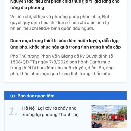
Nguyên tắc, tiêu chí phân chia thuế giá trị gia tăng cho
từng địa phương
Về tiêu chí, số liệu và phương pháp phân chia, Nghị
quyết quy định tiêu chí dân số, tiêu chí diện tích tự
nhiên, tiêu chí GRDP bình quân đầu người.
Danh mục trang thiết bị bảo đảm huấn luyện, diễn tập,
ứng phó, khắc phục hậu quả trong tình trạng khẩn cấp
Phó Thủ tướng Phan Văn Giang đã ký Quyết định số
1508/QĐ-TTg ngày 7/8/2026 ban hành Danh mục
trang thiết bị bảo đảm cho huấn luyện, diễn tập, ứng
phó, khắc phục hậu quả trong tình trạng khẩn cấp.
Bạn đọc quan tâm
Hà Nội: Lại xảy ra cháy nhà
xưởng tại phường Thanh Liệt