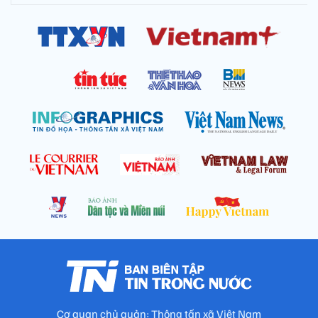
Cơ quan chủ quản: Thông tấn xã Việt Nam