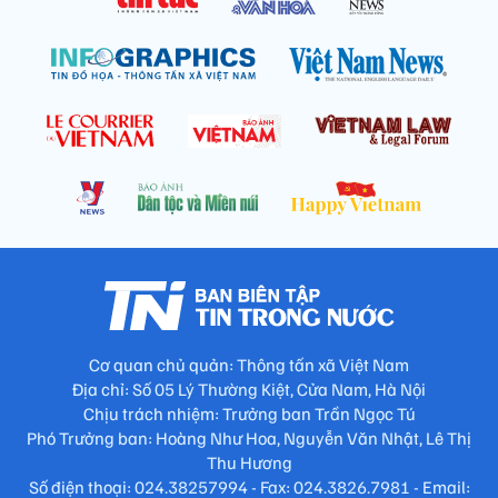
Cơ quan chủ quản: Thông tấn xã Việt Nam
Địa chỉ: Số 05 Lý Thường Kiệt, Cửa Nam, Hà Nội
Chịu trách nhiệm: Trưởng ban Trần Ngọc Tú
Phó Trưởng ban: Hoàng Như Hoa, Nguyễn Văn Nhật, Lê Thị
Thu Hương
Số điện thoại: 024.38257994 - Fax: 024.3826.7981 - Email: