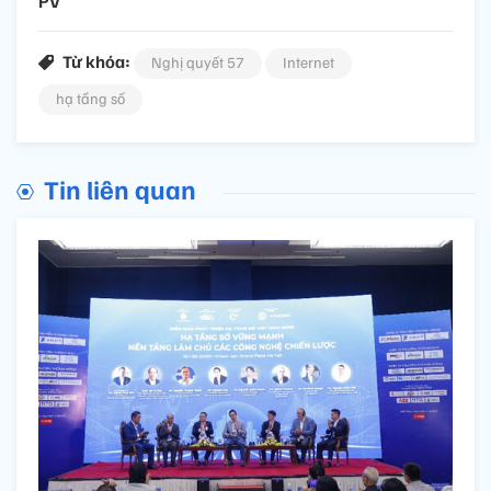
PV
Từ khóa:
Nghị quyết 57
Internet
hạ tầng số
Tin liên quan