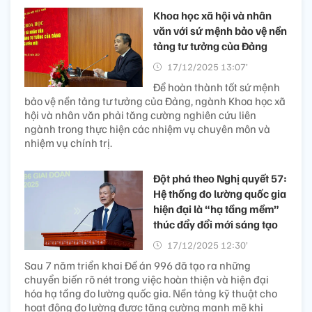
Khoa học xã hội và nhân
văn với sứ mệnh bảo vệ nền
tảng tư tưởng của Đảng
17/12/2025 13:07’
Để hoàn thành tốt sứ mệnh
bảo vệ nền tảng tư tưởng của Đảng, ngành Khoa học xã
hội và nhân văn phải tăng cường nghiên cứu liên
ngành trong thực hiện các nhiệm vụ chuyên môn và
nhiệm vụ chính trị.
Đột phá theo Nghị quyết 57:
Hệ thống đo lường quốc gia
hiện đại là “hạ tầng mềm”
thúc đẩy đổi mới sáng tạo
17/12/2025 12:30’
Sau 7 năm triển khai Đề án 996 đã tạo ra những
chuyển biến rõ nét trong việc hoàn thiện và hiện đại
hóa hạ tầng đo lường quốc gia. Nền tảng kỹ thuật cho
hoạt động đo lường được tăng cường mạnh mẽ khi