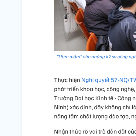
"Ươm mầm" cho những kỹ sư công nghệ 
Thực hiện
Nghị quyết 57-NQ/
phát triển khoa học, công nghệ,
Trường Đại học Kinh tế - Công 
Ninh) xác định, đây không chỉ là
nâng tầm chất lượng đào tạo, n
Nhận thức rõ vai trò dẫn dắt c