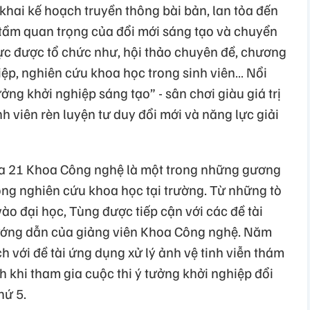
 khai kế hoạch truyền thông bài bản, lan tỏa đến
ề tầm quan trọng của đổi mới sáng tạo và chuyển
hực được tổ chức như, hội thảo chuyên đề, chương
iệp, nghiên cứu khoa học trong sinh viên… Nổi
ưởng khởi nghiệp sáng tạo” - sân chơi giàu giá trị
nh viên rèn luyện tư duy đổi mới và năng lực giải
óa 21 Khoa Công nghệ là một trong những gương
ộng nghiên cứu khoa học tại trường. Từ những tò
ào đại học, Tùng được tiếp cận với các đề tài
hướng dẫn của giảng viên Khoa Công nghệ. Năm
h với đề tài ứng dụng xử lý ảnh vệ tinh viễn thám
 khi tham gia cuộc thi ý tưởng khởi nghiệp đổi
hứ 5.