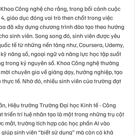
 Khoa Công nghệ cho rằng, trong bối cảnh cuộc
, giáo dục đóng vai trò then chốt trong việc
oa đã xây dựng chương trình đào tạo theo hướng
cho sinh viên. Song song đó, sinh viên được yêu
uốc tế từ những nền tảng như, Coursera, Udemy,
ỹ năng số, ngoại ngữ và năng lực học tập suốt
h ứng trong kỷ nguyên số. Khoa Công nghệ thường
 mời chuyên gia về giảng dạy, hướng nghiệp, tạo
 thực tế. Nhờ đó, nhiều sinh viên của trường đạt
ấn, Hiệu trưởng Trường Đại học Kinh tế - Công
triển trí tuệ nhân tạo là một trong những trụ cột
c mắt, trường tích hợp các học phần AI vào
 giúp sinh viên “biết sử dụng” mà còn có khả