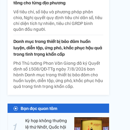
tăng cho từng địa phương
Về tiêu chí, số liệu và phương pháp phân
chia, Nghị quyết quy định tiêu chí dân số, tiêu
chí diện tích tự nhiên, tiêu chí GRDP bình
quân đầu người.
Danh mục trang thiết bị bảo đảm huấn
luyện, diễn tập, ứng phó, khắc phục hậu quả
trong tình trạng khẩn cấp
Phó Thủ tướng Phan Văn Giang đã ký Quyết
định số 1508/QĐ-TTg ngày 7/8/2026 ban
hành Danh mục trang thiết bị bảo đảm cho
huấn luyện, diễn tập, ứng phó, khắc phục hậu
quả trong tình trạng khẩn cấp.
Bạn đọc quan tâm
Kỳ họp không thường
lệ thứ Nhất, Quốc hội