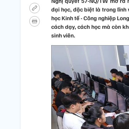
Nghị quyết 57-NQ/TW mở ra m
đại học, đặc biệt là trong lĩn
học Kinh tế - Công nghiệp Long
cách dạy, cách học mà còn khơ
sinh viên.