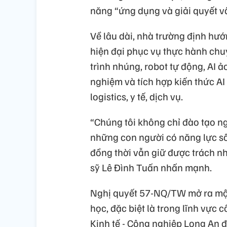
năng “ứng dụng và giải quyết v
Về lâu dài, nhà trường định hư
hiện đại phục vụ thực hành chu
trình nhúng, robot tự động, AI ả
nghiệm và tích hợp kiến thức A
logistics, y tế, dịch vụ.
“Chúng tôi không chỉ đào tạo 
những con người có năng lực số,
đồng thời vẫn giữ được trách nh
sỹ Lê Đình Tuấn nhấn mạnh.
Nghị quyết 57-NQ/TW mở ra một 
học, đặc biệt là trong lĩnh vực
Kinh tế - Công nghiệp Long An 