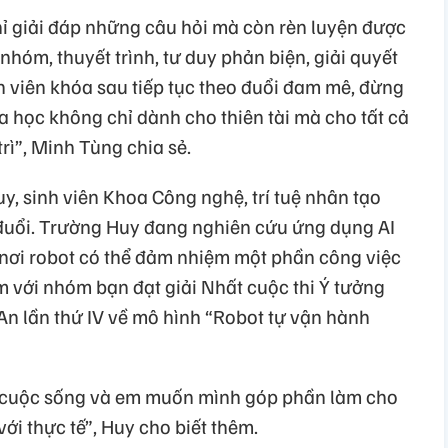
ỉ giải đáp những câu hỏi mà còn rèn luyện được
hóm, thuyết trình, tư duy phản biện, giải quyết
h viên khóa sau tiếp tục theo đuổi đam mê, đừng
oa học không chỉ dành cho thiên tài mà cho tất cả
rì”, Minh Tùng chia sẻ.
, sinh viên Khoa Công nghệ, trí tuệ nhân tạo
o đuổi. Trường Huy đang nghiên cứu ứng dụng AI
nơi robot có thể đảm nhiệm một phần công việc
m với nhóm bạn đạt giải Nhất cuộc thi Ý tưởng
An lần thứ IV về mô hình “Robot tự vận hành
ong cuộc sống và em muốn mình góp phần làm cho
với thực tế”, Huy cho biết thêm.