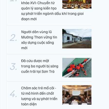
khóa XVI: Chuyển từ
quản lý sang kiến tạo
sự phát triển ngành dầu khí trong giai
đoạn mới
Người dân vùng lũ
Mường Than vững tin
xây dựng cuộc sống
mới
Đã cứu được một
trong ba người bị sóng
cuốn trôi tại Sơn Trà
Chăm sóc trẻ mồ côi -
từ mô hình đến chất
lượng và sự phát triển
toàn diện