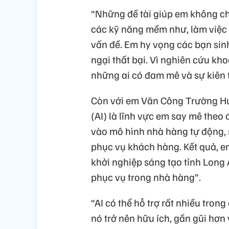
“Những đề tài giúp em không ch
các kỹ năng mềm như, làm việc n
vấn đề. Em hy vọng các bạn sin
ngại thất bại. Vì nghiên cứu kh
những ai có đam mê và sự kiên t
Còn với em Văn Công Trường Huy
(AI) là lĩnh vực em say mê the
vào mô hình nhà hàng tự động, 
phục vụ khách hàng. Kết quả, e
khởi nghiệp sáng tạo tỉnh Long 
phục vụ trong nhà hàng”.
“AI có thể hỗ trợ rất nhiều tr
nó trở nên hữu ích, gần gũi hơn 