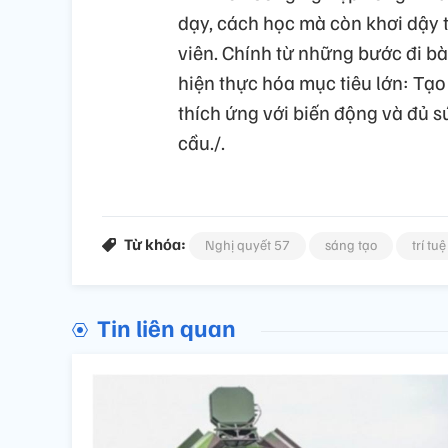
dạy, cách học mà còn khơi dậy t
viên. Chính từ những bước đi bà
hiện thực hóa mục tiêu lớn: Tạo 
thích ứng với biến động và đủ sứ
cầu./.
Từ khóa:
Nghị quyết 57
sáng tạo
trí tu
Tin liên quan