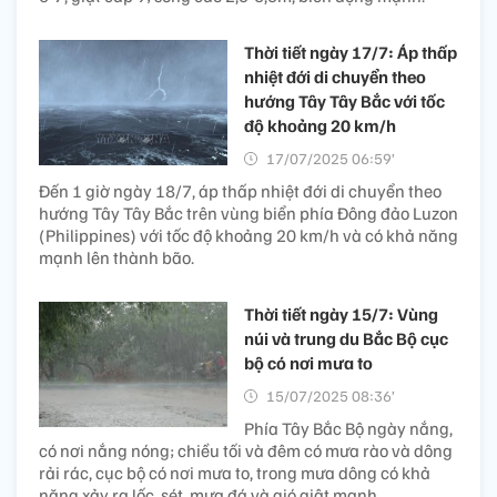
Thời tiết ngày 17/7: Áp thấp
nhiệt đới di chuyển theo
hướng Tây Tây Bắc với tốc
độ khoảng 20 km/h
17/07/2025 06:59’
Đến 1 giờ ngày 18/7, áp thấp nhiệt đới di chuyển theo
hướng Tây Tây Bắc trên vùng biển phía Đông đảo Luzon
(Philippines) với tốc độ khoảng 20 km/h và có khả năng
mạnh lên thành bão.
Thời tiết ngày 15/7: Vùng
núi và trung du Bắc Bộ cục
bộ có nơi mưa to
15/07/2025 08:36’
Phía Tây Bắc Bộ ngày nắng,
có nơi nắng nóng; chiều tối và đêm có mưa rào và dông
rải rác, cục bộ có nơi mưa to, trong mưa dông có khả
năng xảy ra lốc, sét, mưa đá và gió giật mạnh.