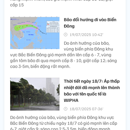
cấp 15
Bão đổi hướng đi vào Biển
Đông
19/07/2025 10:42’
Do ảnh hưởng của bão,
vùng biển phía Đông khu
vực Bắc Biển Đông gió mạnh dần lên cấp 6 - 7, vùng
gần tâm bão đi qua mạnh cấp 8 - 10, giật cấp 12; sóng
cao 3-5m, biển động rất mạnh.
Thời tiết ngày 18/7: Áp thấp
nhiệt đới đã mạnh lên thành
bão với tên quốc tế là
WIPHA
18/07/2025 07:36’
Do ảnh hưởng của bão, vùng biển phía Đông khu vực
Bắc Biển Đông từ chiều ngày 18/7 có gió mạnh lên cấp
6-7, giật cấp 9; sóng cao 2,5-3,5m, biển động mạnh.