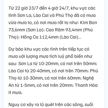
Từ 22 giờ 23/7 đến 4 giờ 24/7, khu vực các
tỉnh Sơn La, Lào Cai và Phú Thọ đã có mưa
vừa mưa to, có nơi mưa rất to như: Kim Bon
73,6mm (Sơn La); Cao Răm 93,4mm (Phú
Thọ); Hồng Ca 112,4mm (Lào Cai)…
Dự báo khu vực các tỉnh trên tiếp tục có
mưa với lượng mưa tích luỹ phổ biến như
sau: Sơn La từ 10-20mm, có nơi trên 50mm;
Lào Cai từ 20-40mm, có nơi trên 70mm; Phú
Thọ từ 10-30mm, có nơi trên 60mm; Nghệ
An từ 1-5mm, có nơi trên 20mm; Thanh Hóa
ít mưa.
Nguy cơ xảy ra lũ quét trên các sông, suối