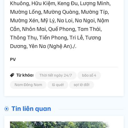
Khuông, Hữu Kiệm, Keng Đu, Lượng Minh,
Mường Lống, Mường Quàng, Mường Típ,
Mường Xén, Mỹ Lý, Na Loi, Na Ngoi, Nậm
Cắn, Nhôn Mai, Quế Phong, Tam Thái,
Thông Thụ, Tiền Phong, Tri Lễ, Tương
Dương, Yên Na (Nghệ An)./.
PV
Từ khóa:
Thời tiết ngày 24/7
bão số 4
Nam Đông Nam
lũ quét
sạt lở đất
Tin liên quan