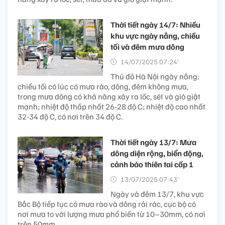
Thời tiết ngày 14/7: Nhiều
khu vực ngày nắng, chiều
tối và đêm mưa dông
14/07/2025 07:24’
Thủ đô Hà Nội ngày nắng;
chiều tối có lúc có mưa rào, dông, đêm không mưa,
trong mưa dông có khả năng xảy ra lốc, sét và gió giật
mạnh; nhiệt độ thấp nhất 26-28 độ C; nhiệt độ cao nhất
32-34 độ C, có nơi trên 34 độ C.
Thời tiết ngày 13/7: Mưa
dông diện rộng, biển động,
cảnh báo thiên tai cấp 1
13/07/2025 07:43’
Ngày và đêm 13/7, khu vực
Bắc Bộ tiếp tục có mưa rào và dông rải rác, cục bộ có
nơi mưa to với lượng mưa phổ biến từ 10–30mm, có nơi
trên 50mm.