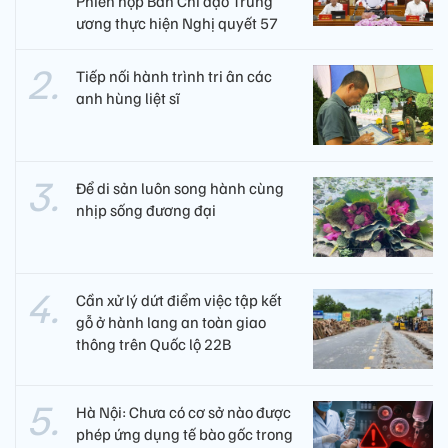
Phiên họp Ban Chỉ đạo Trung
ương thực hiện Nghị quyết 57
Tiếp nối hành trình tri ân các
anh hùng liệt sĩ ​
Để di sản luôn song hành cùng
nhịp sống đương đại
Cần xử lý dứt điểm việc tập kết
gỗ ở hành lang an toàn giao
thông trên Quốc lộ 22B
Hà Nội: Chưa có cơ sở nào được
phép ứng dụng tế bào gốc trong