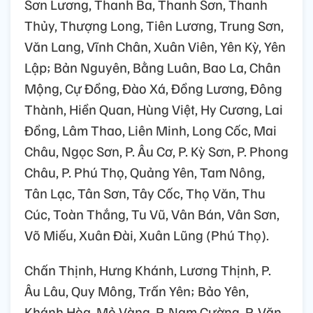
Sơn Lương, Thanh Ba, Thanh Sơn, Thanh
Thủy, Thượng Long, Tiên Lương, Trung Sơn,
Văn Lang, Vĩnh Chân, Xuân Viên, Yên Kỳ, Yên
Lập; Bản Nguyên, Bằng Luân, Bao La, Chân
Mộng, Cự Đồng, Đào Xá, Đồng Lương, Đông
Thành, Hiền Quan, Hùng Việt, Hy Cương, Lai
Đồng, Lâm Thao, Liên Minh, Long Cốc, Mai
Châu, Ngọc Sơn, P. Âu Cơ, P. Kỳ Sơn, P. Phong
Châu, P. Phú Thọ, Quảng Yên, Tam Nông,
Tân Lạc, Tân Sơn, Tây Cốc, Thọ Văn, Thu
Cúc, Toàn Thắng, Tu Vũ, Vân Bán, Vân Sơn,
Võ Miếu, Xuân Đài, Xuân Lũng (Phú Thọ).
Chấn Thịnh, Hưng Khánh, Lương Thịnh, P.
Âu Lâu, Quy Mông, Trấn Yên; Bảo Yên,
Khánh Hòa, Mỏ Vàng, P. Nam Cường, P. Văn