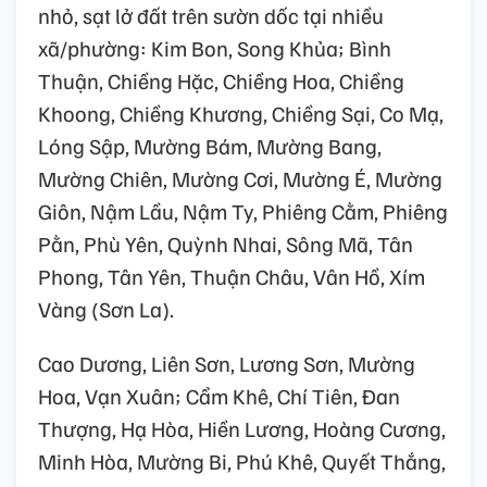
nhỏ, sạt lở đất trên sườn dốc tại nhiều
xã/phường: Kim Bon, Song Khủa; Bình
Thuận, Chiềng Hặc, Chiềng Hoa, Chiềng
Khoong, Chiềng Khương, Chiềng Sại, Co Mạ,
Lóng Sập, Mường Bám, Mường Bang,
Mường Chiên, Mường Cơi, Mường É, Mường
Giôn, Nậm Lầu, Nậm Ty, Phiêng Cằm, Phiêng
Pằn, Phù Yên, Quỳnh Nhai, Sông Mã, Tân
Phong, Tân Yên, Thuận Châu, Vân Hồ, Xím
Vàng (Sơn La).
Cao Dương, Liên Sơn, Lương Sơn, Mường
Hoa, Vạn Xuân; Cẩm Khê, Chí Tiên, Đan
Thượng, Hạ Hòa, Hiền Lương, Hoàng Cương,
Minh Hòa, Mường Bi, Phú Khê, Quyết Thắng,