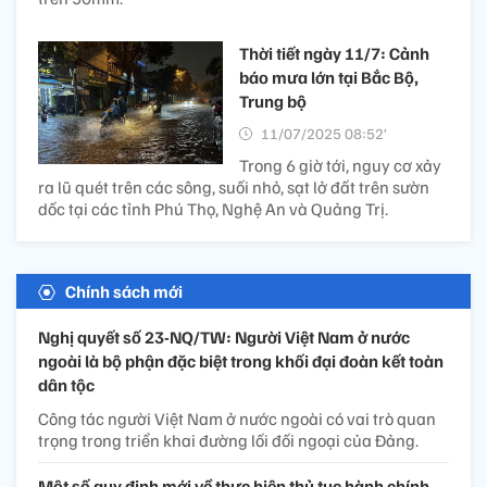
Thời tiết ngày 11/7: Cảnh
báo mưa lớn tại Bắc Bộ,
Trung bộ
11/07/2025 08:52’
Trong 6 giờ tới, nguy cơ xảy
ra lũ quét trên các sông, suối nhỏ, sạt lở đất trên sườn
dốc tại các tỉnh Phú Thọ, Nghệ An và Quảng Trị.
Chính sách mới
Nghị quyết số 23-NQ/TW: Người Việt Nam ở nước
ngoài là bộ phận đặc biệt trong khối đại đoàn kết toàn
dân tộc
Công tác người Việt Nam ở nước ngoài có vai trò quan
trọng trong triển khai đường lối đối ngoại của Đảng.
Một số quy định mới về thực hiện thủ tục hành chính