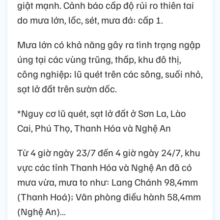
giật mạnh. Cảnh báo cấp độ rủi ro thiên tai
do mưa lớn, lốc, sét, mưa đá: cấp 1.
Mưa lớn có khả năng gây ra tình trạng ngập
úng tại các vùng trũng, thấp, khu đô thị,
công nghiệp; lũ quét trên các sông, suối nhỏ,
sạt lở đất trên sườn dốc.
*Nguy cơ lũ quét, sạt lở đất ở Sơn La, Lào
Cai, Phú Thọ, Thanh Hóa và Nghệ An
Từ 4 giờ ngày 23/7 đến 4 giờ ngày 24/7, khu
vực các tỉnh Thanh Hóa và Nghệ An đã có
mưa vừa, mưa to như: Lang Chánh 98,4mm
(Thanh Hoá); Văn phòng điều hành 58,4mm
(Nghệ An)…