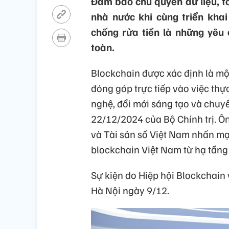
Đảm bảo chủ quyền dữ liệu, tố
nhà nước khi cùng triển khai
chống rửa tiền là những yêu 
toàn.
Blockchain được xác định là mộ
đóng góp trực tiếp vào việc thự
nghệ, đổi mới sáng tạo và chuy
22/12/2024 của Bộ Chính trị. Ô
và Tài sản số Việt Nam nhấn mạn
blockchain Việt Nam từ hạ tầng 
Sự kiện do Hiệp hội Blockchain 
Hà Nội ngày 9/12.