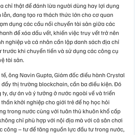
ịa chỉ thật để đánh lừa người dùng hay lợi dụng
m lẫn, đang tạo ra thách thức lớn cho cơ quan
ạm dụng các cầu nối chuyển tài sản giữa các
hanh để xóa dấu vết, khiến việc truy vết trở nên
 nghiệp và cá nhân cần lập danh sách địa chỉ
tự trước khi chuyển tiền và sử dụng các công cụ
ệ tài sản.
tế, ông Navin Gupta, Giám đốc điều hành Crystal
 đẩy thị trường blockchain, cần ba điều kiện. Đó
 ty, dự án và ý tưởng ở nước ngoài về và triển
 thần khởi nghiệp cho giới trẻ để họ học hỏi
ụng trong nước cùng với tuân thủ khuôn khổ cấp
hông chỉ phù hợp với nội địa mà với cả sân chơi
c công – tư để tăng nguồn lực đầu tư trong nước,