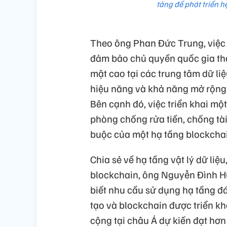
tảng để phát triển h
Theo ông Phan Đức Trung, việc 
đảm bảo chủ quyền quốc gia thô
mật cao tại các trung tâm dữ li
hiệu năng và khả năng mở rộng
Bên cạnh đó, việc triển khai mộ
phòng chống rửa tiền, chống tà
buộc của một hạ tầng blockchai
Chia sẻ về hạ tầng vật lý dữ liệu
blockchain, ông Nguyễn Đình H
biết nhu cầu sử dụng hạ tầng đá
tạo và blockchain được triển k
cộng tại châu Á dự kiến đạt hơ