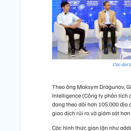
Các đại b
Theo ông Maksym Dragunov, Giá
Intelligence (Công ty phân tích
đang theo dõi hơn 105.000 địa c
giao dịch rủi ro và giám sát hơn 
Các hình thức gian lận như addre