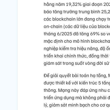
hằng năm 19,32% giai đoạn 2025
báo tăng trưởng trung bình 2
các blockchain lớn đang chạy t
on-chain (các dữ liệu của block
tháng 6/2025 đã tăng 69% so vớ
mặc định cho mô hình blockchai
nghiệp kiểm tra hiệu năng, độ ổ
triển khai chính thức, đồng thời 
giám sát trong suốt vòng đời s
Để giải quyết bài toán hạ tầng
được thiết kế với kiến trúc 5 tầ
thông. Mạng này đáp ứng nhu c
triển ứng dụng mà không phải đ
lý, giám sát minh bạch cho cơ 