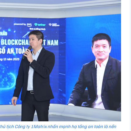
hủ tịch Công ty 1Matrix nhấn mạnh hạ tầng an toàn là nền