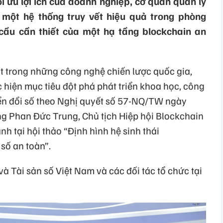
i ưu lợi ích của doanh nghiệp, cơ quan quản lý
 một hệ thống truy vết hiệu quả trong phòng
cầu cần thiết của một hạ tầng blockchain an
t trong những công nghệ chiến lược quốc gia,
c hiện mục tiêu đột phá phát triển khoa học, công
ển đổi số theo Nghị quyết số 57-NQ/TW ngày
ng Phan Đức Trung, Chủ tịch Hiệp hội Blockchain
h tại hội thảo “Định hình hệ sinh thái
số an toàn”.
và Tài sản số Việt Nam và các đối tác tổ chức tại