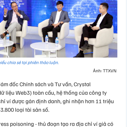
iểu chia sẻ tại phiên thảo luận.
Ảnh: TTXVN
m đốc Chính sách và Tư vấn, Crystal
 dữ liệu Web3) toàn cầu, hệ thống của công ty
hỉ ví được gán định danh, ghi nhận hơn 11 triệu
3.800 loại tài sản số.
ss poisoning - thủ đoạn tạo ra địa chỉ ví giả có