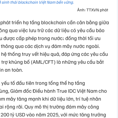
ệ sinh thái blockchain Việt Nam bền vững.
Ảnh: TTXVN phát
phát triển hạ tầng blockchain cần cân bằng giữa
ng qua việc lưu trữ các dữ liệu có yêu cầu bảo
ệu được cấp phép trong nước; đồng thời tối ưu
 thông qua các dịch vụ đám mây nước ngoài.
t hệ thống truy vết hiệu quả, đáp ứng các yêu cầu
i trợ khủng bố (AML/CFT) là những yêu cầu bắt
n an toàn.
, yếu tố đầu tiên trong tổng thể hạ tầng
ùng, Giám đốc Điều hành True IDC Việt Nam cho
m mây tăng mạnh khi dữ liệu lớn, trí tuệ nhân
hai rộng rãi. Quy mô thị trường đám mây công
n 200 tỷ USD vào năm 2025, với mức tăng trưởng