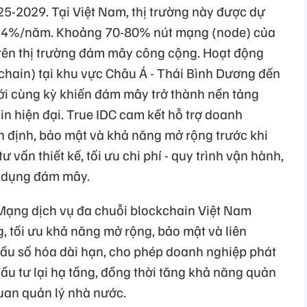
-2029. Tại Việt Nam, thị trường này được dự
5,24%/năm. Khoảng 70-80% nút mạng (node) của
rên thị trường đám mây công cộng. Hoạt động
chain) tại khu vực Châu Á - Thái Bình Dương đến
i cùng kỳ khiến đám mây trở thành nền tảng
n hiện đại. True IDC cam kết hỗ trợ doanh
n định, bảo mật và khả năng mở rộng trước khi
tư vấn thiết kế, tối ưu chi phí - quy trình vận hành,
ử dụng đám mây.
, Mạng dịch vụ đa chuỗi blockchain Việt Nam
ng, tối ưu khả năng mở rộng, bảo mật và liên
ầu số hóa dài hạn, cho phép doanh nghiệp phát
ầu tư lại hạ tầng, đồng thời tăng khả năng quản
quan quản lý nhà nước.