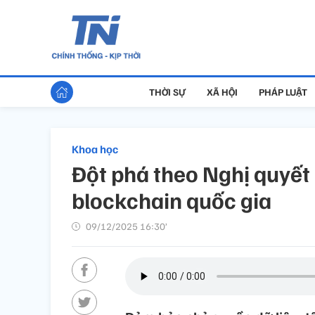
THỜI SỰ
XÃ HỘI
PHÁP LUẬT
Khoa học
Đột phá theo Nghị quyết 
blockchain quốc gia
09/12/2025 16:30’