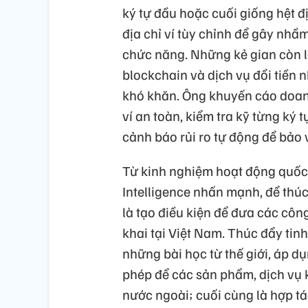
ký tự đầu hoặc cuối giống hệt đ
địa chỉ ví tùy chỉnh để gây nhầ
chức năng. Những kẻ gian còn l
blockchain và dịch vụ đổi tiền n
khó khăn. Ông khuyến cáo doanh
ví an toàn, kiểm tra kỹ từng ký 
cảnh báo rủi ro tự động để bảo v
Từ kinh nghiệm hoạt động quốc 
Intelligence nhấn mạnh, để thúc
là tạo điều kiện để đưa các công
khai tại Việt Nam. Thúc đẩy tinh
những bài học từ thế giới, áp d
phép để các sản phẩm, dịch vụ k
nước ngoài; cuối cùng là hợp tá