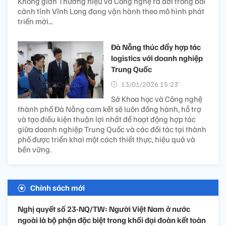
Không gian Thương hiệu và Công nghệ ra đời trong bối
cảnh tỉnh Vĩnh Long đang vận hành theo mô hình phát
triển mới...
Đà Nẵng thúc đẩy hợp tác
logistics với doanh nghiệp
Trung Quốc
13/01/2026 15:23’
Sở Khoa học và Công nghệ
thành phố Đà Nẵng cam kết sẽ luôn đồng hành, hỗ trợ
và tạo điều kiện thuận lợi nhất để hoạt động hợp tác
giữa doanh nghiệp Trung Quốc và các đối tác tại thành
phố được triển khai một cách thiết thực, hiệu quả và
bền vững.
Chính sách mới
Nghị quyết số 23-NQ/TW: Người Việt Nam ở nước
ngoài là bộ phận đặc biệt trong khối đại đoàn kết toàn