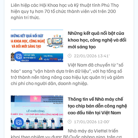
Liên hiệp các Hội Khoa học và Kỹ thuật tỉnh Phú Thọ
hiện quy tụ hơn 70 tổ chức thành viên với trên 200
nghìn trí thức.
Những kết quả nổi bật của
khoa học, công nghệ và đổi
mới sáng tạo
22/01/2026 13:41’
Việt Nam đã chuyển từ "số
hóa" sang “vận hành dựa trên dữ liệu”, với hạ tầng số
trở thành nền tảng nâng cao hiệu lực quản trị và giảm
chi phí cho người dân, doanh nghiệp.
Thông tin về Nhà máy chế
tạo chip bán dẫn công nghệ
cao đầu tiên tại Việt Nam
17/01/2026 12:00’
Nhà máy do Viettel triển
khai theo nhiệm vụ được Bộ Quốc phòng giao, trên cơ