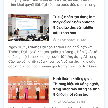
triển khai quyết liệt, đạt kết quả bước đầu quan trọng.
Trí tuệ nhân tạo đang làm
thay đổi căn bản phương
thức giáo dục và nghiên
cứu khoa học
15/01/2026 15:50’
Ngày 15/1, Trường Đại học Khánh Hòa phối hợp với
Trường Đại học Sư phạm quốc gia Daegu, Hàn Quốc tổ
chức tại hội thảo khoa học quốc tế “Ứng dụng AI trong
đào tạo và nghiên cứu khoa học”, với sự tham gia của
các nhà khoa học, chuyên gia trong nước và Hàn Quốc.
Hình thành Không gian
Thương hiệu và Công nghệ,
từng bước xây dựng hệ sinh
thái đổi mới sáng tạo
14/01/2026 16:48’