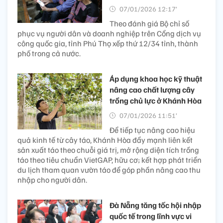
07/01/2026 12:17’
Theo đánh giá Bộ chỉ số
phục vụ người dân và doanh nghiệp trên Cổng dịch vụ
công quốc gia, tỉnh Phú Thọ xếp thứ 12/34 tỉnh, thành
phố trong cả nước.
Áp dụng khoa học kỹ thuật
nâng cao chất lượng cây
trồng chủ lực ở Khánh Hòa
07/01/2026 11:51’
Để tiếp tục nâng cao hiệu
quả kinh tế từ cây táo, Khánh Hòa đẩy mạnh liên kết
sản xuất táo theo chuỗi giá trị, mở rộng diện tích trồng
táo theo tiêu chuẩn VietGAP, hữu cơ; kết hợp phát triển
du lịch tham quan vườn táo để góp phần nâng cao thu
nhập cho người dân.
Đà Nẵng tăng tốc hội nhập
quốc tế trong lĩnh vực vi