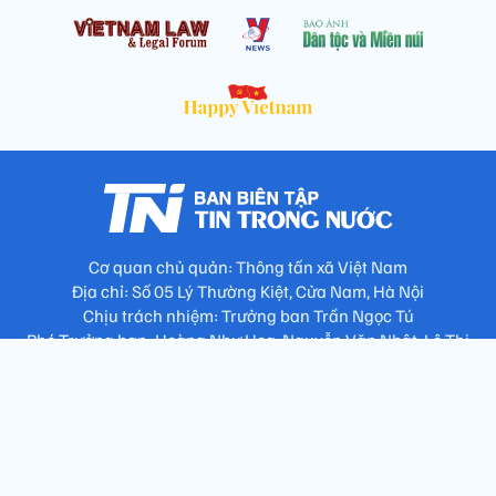
Cơ quan chủ quản: Thông tấn xã Việt Nam
Địa chỉ: Số 05 Lý Thường Kiệt, Cửa Nam, Hà Nội
Chịu trách nhiệm: Trưởng ban Trần Ngọc Tú
Phó Trưởng ban: Hoàng Như Hoa, Nguyễn Văn Nhật, Lê Thị
Thu Hương
Số điện thoại: 024.38257994 - Fax: 024.3826.7981 - Email:
tap.phongbien@gmail.com
Không sao chép nội dung khi chưa có sự đồng ý bằng văn bản
!