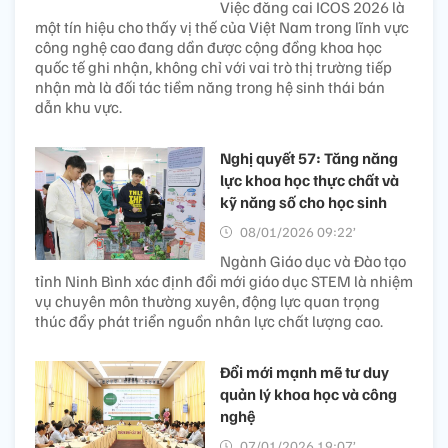
Việc đăng cai ICOS 2026 là
một tín hiệu cho thấy vị thế của Việt Nam trong lĩnh vực
công nghệ cao đang dần được cộng đồng khoa học
quốc tế ghi nhận, không chỉ với vai trò thị trường tiếp
nhận mà là đối tác tiềm năng trong hệ sinh thái bán
dẫn khu vực.
Nghị quyết 57: Tăng năng
lực khoa học thực chất và
kỹ năng số cho học sinh
08/01/2026 09:22’
Ngành Giáo dục và Đào tạo
tỉnh Ninh Bình xác định đổi mới giáo dục STEM là nhiệm
vụ chuyên môn thường xuyên, động lực quan trọng
thúc đẩy phát triển nguồn nhân lực chất lượng cao.
Đổi mới mạnh mẽ tư duy
quản lý khoa học và công
nghệ
07/01/2026 19:07’