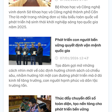
Bộ Khoa học và Công nghệ
vinh danh Sở Khoa học và Công nghệ thành phố Cần
Thơ là một trong những đơn vị tiêu biểu toàn quốc về
phát triển hệ sinh thái khởi nghiệp sáng tạo quốc gia
năm 2025.
Phát triển con người bền
vững quyết định vận mệnh
quốc gia
07/01/2026 12:43’
Tọa đàm gợi mở những
cách nhìn mới về các định hướng chính sách có chiều
sâu, nhằm hướng tới một con đường phát triển mà ở đó
kinh tế tăng trưởng, con người hạnh phúc và dân tộc
trường tồn.
Thúc đẩy chuyển đổi số
toàn diện, tạo nền tảng cho
phát triển bền vững