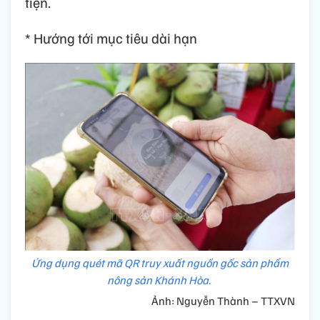
tiện.
* Hướng tới mục tiêu dài hạn
Ứng dụng quét mã QR truy xuất nguồn gốc sản phẩm
nông sản Khánh Hòa.
Ảnh: Nguyễn Thành – TTXVN