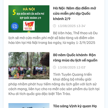
Hà Nội: Năm địa điểm mở
cửa miễn phí dịp Quốc
khánh 2/9
13/08/2025 13:34’
Bộ Văn hóa, Thể thao và Du
lịch sẽ mở cửa miễn phí một số bảo tàng và điểm văn
hóa lớn tại Hà Nội trong ba ngày, từ ngày 1-3/9/2025
80 năm Quốc khánh: Rộn
ràng mùa du lịch về nguồn
13/08/2025 12:03’
Tỉnh Tuyên Quang triển
khai đồng bộ nhiều giải
pháp nhằm phát huy tiềm năng du lịch gắn với lịch sử
cách mạng, liên tục cho ra mắt các sản phẩm du lịch tại
Khu di tích quốc gia đặc biệt Tân Trào.
Tỏa sáng Vịnh kỳ quan Hạ