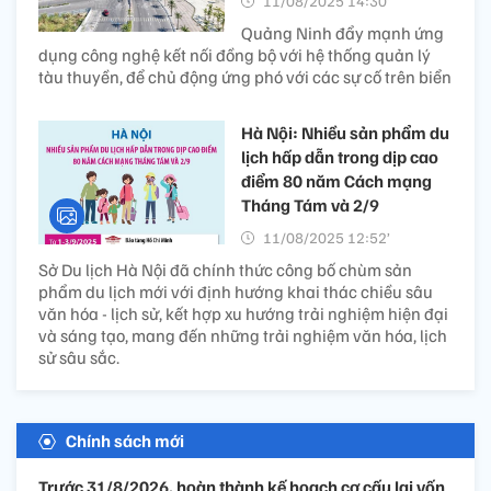
11/08/2025 14:30’
Quảng Ninh đẩy mạnh ứng
dụng công nghệ kết nối đồng bộ với hệ thống quản lý
tàu thuyền, để chủ động ứng phó với các sự cố trên biển
Hà Nội: Nhiều sản phẩm du
lịch hấp dẫn trong dịp cao
điểm 80 năm Cách mạng
Tháng Tám và 2/9
11/08/2025 12:52’
Sở Du lịch Hà Nội đã chính thức công bố chùm sản
phẩm du lịch mới với định hướng khai thác chiều sâu
văn hóa - lịch sử, kết hợp xu hướng trải nghiệm hiện đại
và sáng tạo, mang đến những trải nghiệm văn hóa, lịch
sử sâu sắc.
Chính sách mới
Trước 31/8/2026, hoàn thành kế hoạch cơ cấu lại vốn