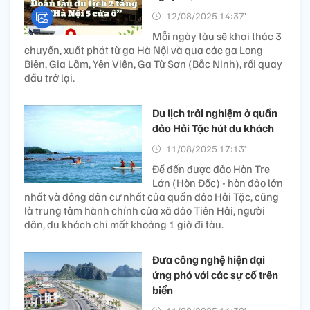
12/08/2025 14:37’
Mỗi ngày tàu sẽ khai thác 3
chuyến, xuất phát từ ga Hà Nội và qua các ga Long
Biên, Gia Lâm, Yên Viên, Ga Từ Sơn (Bắc Ninh), rồi quay
đầu trở lại.
Du lịch trải nghiệm ở quần
đảo Hải Tặc hút du khách​
11/08/2025 17:13’
Để đến được đảo Hòn Tre
Lớn (Hòn Đốc) - hòn đảo lớn
nhất và đông dân cư nhất của quần đảo Hải Tặc, cũng
là trung tâm hành chính của xã đảo Tiên Hải, người
dân, du khách chỉ mất khoảng 1 giờ đi tàu.
Đưa công nghệ hiện đại
ứng phó với các sự cố trên
biển