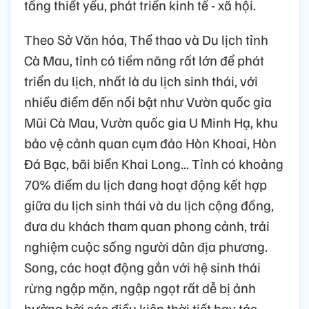
tầng thiết yếu, phát triển kinh tế - xã hội.
Theo Sở Văn hóa, Thể thao và Du lịch tỉnh
Cà Mau, tỉnh có tiềm năng rất lớn để phát
triển du lịch, nhất là du lịch sinh thái, với
nhiều điểm đến nổi bật như Vườn quốc gia
Mũi Cà Mau, Vườn quốc gia U Minh Hạ, khu
bảo vệ cảnh quan cụm đảo Hòn Khoai, Hòn
Đá Bạc, bãi biển Khai Long... Tỉnh có khoảng
70% điểm du lịch đang hoạt động kết hợp
giữa du lịch sinh thái và du lịch cộng đồng,
đưa du khách tham quan phong cảnh, trải
nghiệm cuộc sống người dân địa phương.
Song, các hoạt động gắn với hệ sinh thái
rừng ngập mặn, ngập ngọt rất dễ bị ảnh
hưởng bởi các điều kiện thời tiết hay tác