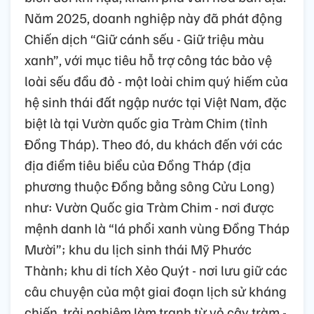
Năm 2025, doanh nghiệp này đã phát động
Chiến dịch “Giữ cánh sếu - Giữ triệu màu
xanh”, với mục tiêu hỗ trợ công tác bảo vệ
loài sếu đầu đỏ - một loài chim quý hiếm của
hệ sinh thái đất ngập nước tại Việt Nam, đặc
biệt là tại Vườn quốc gia Tràm Chim (tỉnh
Đồng Tháp). Theo đó, du khách đến với các
địa điểm tiêu biểu của Đồng Tháp (địa
phương thuộc Đồng bằng sông Cửu Long)
như: Vườn Quốc gia Tràm Chim - nơi được
mệnh danh là “lá phổi xanh vùng Đồng Tháp
Mười”; khu du lịch sinh thái Mỹ Phước
Thành; khu di tích Xẻo Quýt - nơi lưu giữ các
câu chuyện của một giai đoạn lịch sử kháng
chiến, trải nghiệm làm tranh từ vỏ cây tràm -