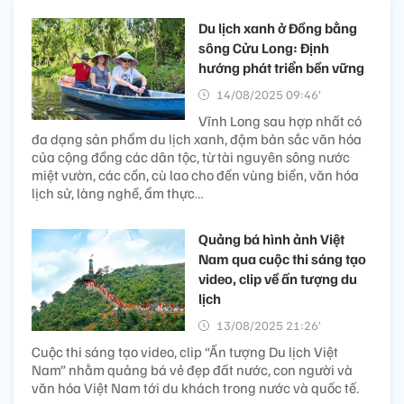
Du lịch xanh ở Đồng bằng
sông Cửu Long: Định
hướng phát triển bền vững
14/08/2025 09:46’
Vĩnh Long sau hợp nhất có
đa dạng sản phẩm du lịch xanh, đậm bản sắc văn hóa
của cộng đồng các dân tộc, từ tài nguyên sông nước
miệt vườn, các cồn, cù lao cho đến vùng biển, văn hóa
lịch sử, làng nghề, ẩm thực…
Quảng bá hình ảnh Việt
Nam qua cuộc thi sáng tạo
video, clip về ấn tượng du
lịch
13/08/2025 21:26’
Cuộc thi sáng tạo video, clip “Ấn tượng Du lịch Việt
Nam” nhằm quảng bá vẻ đẹp đất nước, con người và
văn hóa Việt Nam tới du khách trong nước và quốc tế.