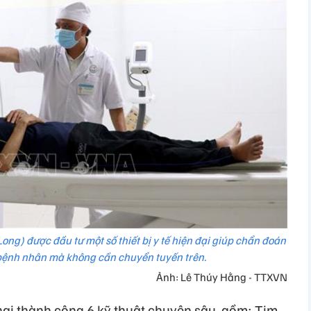
ng) được đầu tư một số thiết bị y tế hiện đại giúp chẩn đoán
o bệnh nhân mà không cần chuyển tuyến trên.
Ảnh: Lê Thúy Hằng - TTXVN
hai thành công 6 kỹ thuật chuyên sâu, gồm: Tim