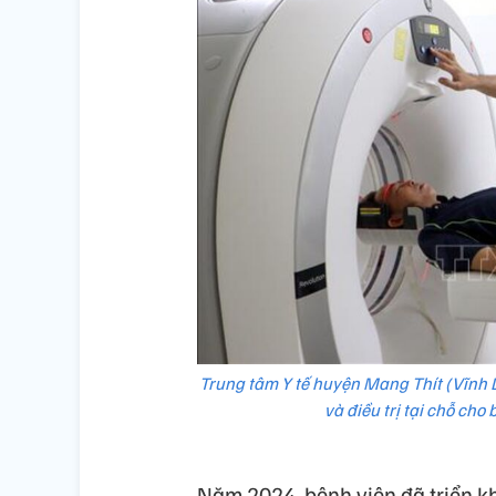
Trung tâm Y tế huyện Mang Thít (Vĩnh Lo
và điều trị tại chỗ ch
Năm 2024, bệnh viện đã triển k