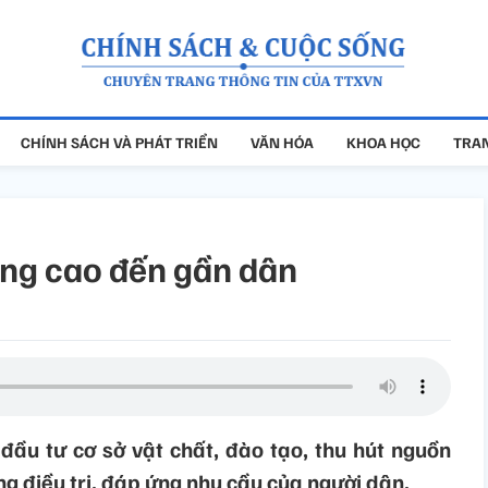
CHÍNH SÁCH VÀ PHÁT TRIỂN
VĂN HÓA
KHOA HỌC
TRAN
ợng cao đến gần dân
đầu tư cơ sở vật chất, đào tạo, thu hút nguồn
g điều trị, đáp ứng nhu cầu của người dân.