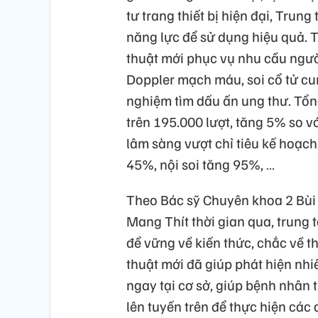
tư trang thiết bị hiện đại, Trun
năng lực để sử dụng hiệu quả. T
thuật mới phục vụ nhu cầu ngườ
Doppler mạch máu, soi cổ tử cu
nghiệm tìm dấu ấn ung thư. Tổn
trên 195.000 lượt, tăng 5% so v
lâm sàng vượt chỉ tiêu kế hoạc
45%, nội soi tăng 95%, …
Theo Bác sỹ Chuyên khoa 2 Bùi
Mang Thít thời gian qua, trung 
để vững về kiến thức, chắc về th
thuật mới đã giúp phát hiện nhiề
ngay tại cơ sở, giúp bệnh nhân 
lên tuyến trên để thực hiện các 