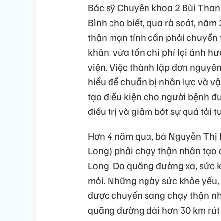
Bác sỹ Chuyên khoa 2 Bùi Than
Bình cho biết, qua rà soát, nă
thận mạn tính cần phải chuyển 
khăn, vừa tốn chi phí lại ảnh h
viện. Việc thành lập đơn nguyên
hiểu để chuẩn bị nhân lực và v
tạo điều kiện cho người bệnh đư
điều trị và giảm bớt sự quá tải t
Hơn 4 năm qua, bà Nguyễn Thị K
Long) phải chạy thận nhân tạo đ
Long. Do quãng đường xa, sức k
mỏi. Những ngày sức khỏe yếu, 
được chuyển sang chạy thận nhâ
quãng đường dài hơn 30 km rút 