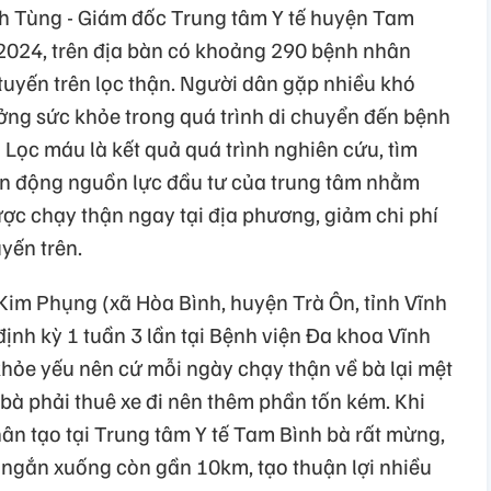
h Tùng - Giám đốc Trung tâm Y tế huyện Tam
m 2024, trên địa bàn có khoảng 290 bệnh nhân
tuyến trên lọc thận. Người dân gặp nhiều khó
ưởng sức khỏe trong quá trình di chuyển đến bệnh
 Lọc máu là kết quả quá trình nghiên cứu, tìm
ận động nguồn lực đầu tư của trung tâm nhằm
ợc chạy thận ngay tại địa phương, giảm chi phí
uyến trên.
im Phụng (xã Hòa Bình, huyện Trà Ôn, tỉnh Vĩnh
ịnh kỳ 1 tuần 3 lần tại Bệnh viện Đa khoa Vĩnh
hỏe yếu nên cứ mỗi ngày chạy thận về bà lại mệt
bà phải thuê xe đi nên thêm phần tốn kém. Khi
n tạo tại Trung tâm Y tế Tam Bình bà rất mừng,
ngắn xuống còn gần 10km, tạo thuận lợi nhiều