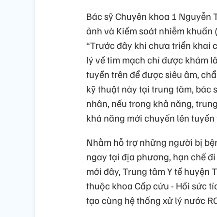
Bác sỹ Chuyên khoa 1 Nguyễn 
ảnh và Kiểm soát nhiễm khuẩn (
“Trước đây khi chưa triển khai 
lý về tim mạch chỉ được khám l
tuyến trên để được siêu âm, chẩ
kỹ thuật này tại trung tâm, bác
nhân, nếu trong khả năng, trung
khả năng mới chuyển lên tuyến 
Nhằm hỗ trợ những người bị b
ngay tại địa phương, hạn chế đi 
mới đây, Trung tâm Y tế huyện 
thuộc khoa Cấp cứu - Hồi sức t
tạo cùng hệ thống xử lý nước RO