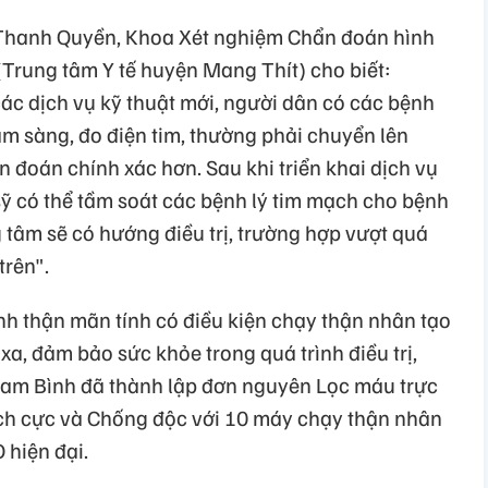
Thanh Quyền, Khoa Xét nghiệm Chẩn đoán hình
Trung tâm Y tế huyện Mang Thít) cho biết:
các dịch vụ kỹ thuật mới, người dân có các bệnh
âm sàng, đo điện tim, thường phải chuyển lên
n đoán chính xác hơn. Sau khi triển khai dịch vụ
 sỹ có thể tầm soát các bệnh lý tim mạch cho bệnh
 tâm sẽ có hướng điều trị, trường hợp vượt quá
trên".
ệnh thận mãn tính có điều kiện chạy thận nhân tạo
xa, đảm bảo sức khỏe trong quá trình điều trị,
Tam Bình đã thành lập đơn nguyên Lọc máu trực
ích cực và Chống độc với 10 máy chạy thận nhân
 hiện đại.