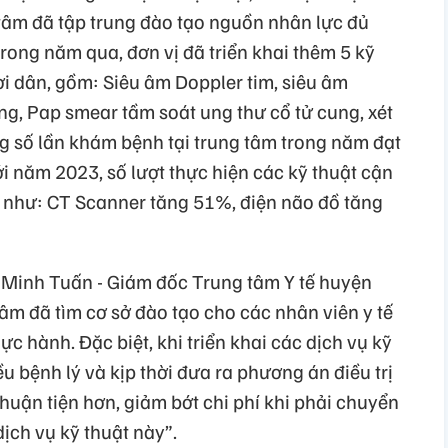
g tâm đã tập trung đào tạo nguồn nhân lực đủ
rong năm qua, đơn vị đã triển khai thêm 5 kỹ
i dân, gồm: Siêu âm Doppler tim, siêu âm
ng, Pap smear tầm soát ung thư cổ tử cung, xét
g số lần khám bệnh tại trung tâm trong năm đạt
ới năm 2023, số lượt thực hiện các kỹ thuật cận
h như: CT Scanner tăng 51%, điện não đồ tăng
 Minh Tuấn - Giám đốc Trung tâm Y tế huyện
tâm đã tìm cơ sở đào tạo cho các nhân viên y tế
ực hành. Đặc biệt, khi triển khai các dịch vụ kỹ
u bệnh lý và kịp thời đưa ra phương án điều trị
thuận tiện hơn, giảm bớt chi phí khi phải chuyển
dịch vụ kỹ thuật này”.