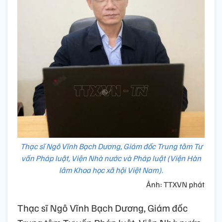
Thạc sĩ Ngô Vĩnh Bạch Dương, Giám đốc Trung tâm Tư
vấn Pháp luật, Viện Nhà nước và Pháp luật (Viện Hàn
lâm Khoa học xã hội Việt Nam).
Ảnh: TTXVN phát
Thạc sĩ Ngô Vĩnh Bạch Dương, Giám đốc