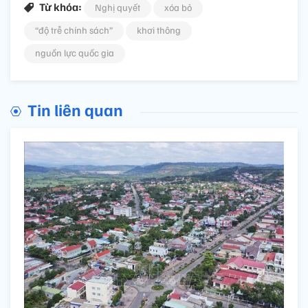
Từ khóa:
Nghị quyết
xóa bỏ
“độ trễ chính sách”
khơi thông
nguồn lực quốc gia
Tin liên quan