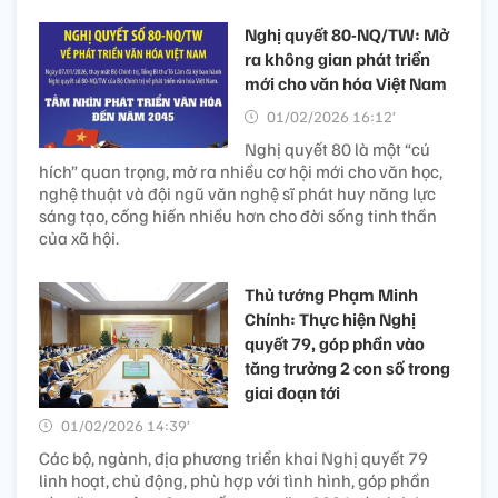
Nghị quyết 80-NQ/TW: Mở
ra không gian phát triển
mới cho văn hóa Việt Nam
01/02/2026 16:12’
Nghị quyết 80 là một “cú
hích” quan trọng, mở ra nhiều cơ hội mới cho văn học,
nghệ thuật và đội ngũ văn nghệ sĩ phát huy năng lực
sáng tạo, cống hiến nhiều hơn cho đời sống tinh thần
của xã hội.
Thủ tướng Phạm Minh
Chính: Thực hiện Nghị
quyết 79, góp phần vào
tăng trưởng 2 con số trong
giai đoạn tới
01/02/2026 14:39’
Các bộ, ngành, địa phương triển khai Nghị quyết 79
linh hoạt, chủ động, phù hợp với tình hình, góp phần