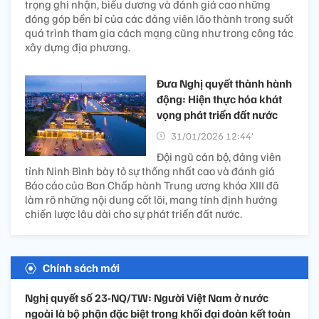
trọng ghi nhận, biểu dương và đánh giá cao những
đóng góp bền bỉ của các đảng viên lão thành trong suốt
quá trình tham gia cách mạng cũng như trong công tác
xây dựng địa phương.
Đưa Nghị quyết thành hành
động: Hiện thực hóa khát
vọng phát triển đất nước
31/01/2026 12:44’
Đội ngũ cán bộ, đảng viên
tỉnh Ninh Bình bày tỏ sự thống nhất cao và đánh giá
Báo cáo của Ban Chấp hành Trung ương khóa XIII đã
làm rõ những nội dung cốt lõi, mang tính định hướng
chiến lược lâu dài cho sự phát triển đất nước.
Chính sách mới
Nghị quyết số 23-NQ/TW: Người Việt Nam ở nước
ngoài là bộ phận đặc biệt trong khối đại đoàn kết toàn