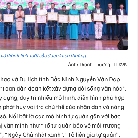
 có thành tích xuất sắc được khen thưởng.
Ảnh: Thanh Thương- TTXVN
thao và Du lịch tỉnh Bắc Ninh Nguyễn Văn Đáp
 “Toàn dân đoàn kết xây dựng đời sống văn hóa”,
 dựng, duy trì nhiều mô hình, điển hình phù hợp
ần phát huy vai trò chủ thể của nhân dân và nâng
sở. Nổi bật là các mô hình tự quản gắn với bảo
hị văn minh như “Tổ tự quản bảo vệ môi trường
, “Ngày Chủ nhật xanh”, “Tổ liên gia tự quản”,