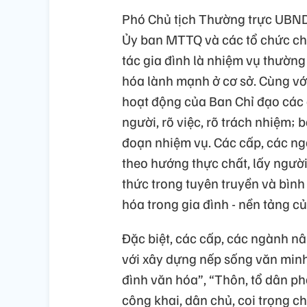
Phó Chủ tịch Thường trực UBND 
Ủy ban MTTQ và các tổ chức chín
tác gia đình là nhiệm vụ thường
hóa lành mạnh ở cơ sở. Cùng với
hoạt động của Ban Chỉ đạo các 
người, rõ việc, rõ trách nhiệm;
đoạn nhiệm vụ. Các cấp, các ng
theo hướng thực chất, lấy ngườ
thức trong tuyên truyền và bình
hóa trong gia đình - nền tảng củ
Đặc biệt, các cấp, các ngành n
với xây dựng nếp sống văn minh
đình văn hóa”, “Thôn, tổ dân ph
công khai, dân chủ, coi trọng c