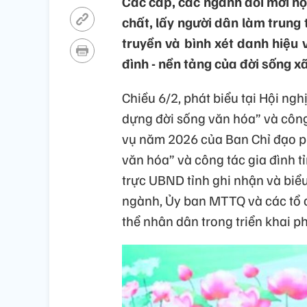
Các cấp, các ngành đổi mới nộ
chất, lấy người dân làm trung 
truyền và bình xét danh hiệu 
đình - nền tảng của đời sống xã
Chiều 6/2, phát biểu tại Hội ng
dựng đời sống văn hóa” và côn
vụ năm 2026 của Ban Chỉ đạo p
văn hóa” và công tác gia đình 
trực UBND tỉnh ghi nhận và biểu
ngành, Ủy ban MTTQ và các tổ ch
thể nhân dân trong triển khai ph