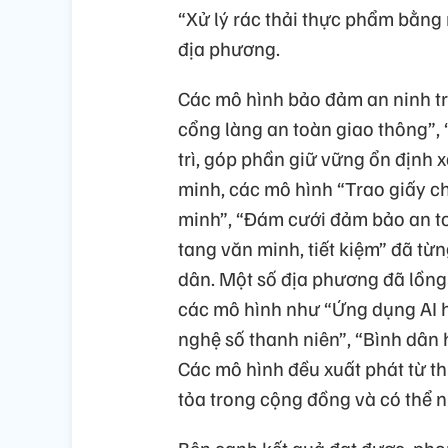
“Xử lý rác thải thực phẩm bằng m
địa phương.
Các mô hình bảo đảm an ninh trậ
cổng làng an toàn giao thông”,
trì, góp phần giữ vững ổn định x
minh, các mô hình “Trao giấy c
minh”, “Đám cưới đảm bảo an to
tang văn minh, tiết kiệm” đã từ
dân. Một số địa phương đã lồng
các mô hình như “Ứng dụng AI hỗ
nghệ số thanh niên”, “Bình dân 
Các mô hình đều xuất phát từ thự
tỏa trong cộng đồng và có thể nh
Bên cạnh kết quả đạt được, phon