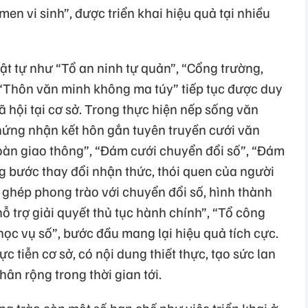
en vi sinh”, được triển khai hiệu quả tại nhiều
t tự như “Tổ an ninh tự quản”, “Cổng trường,
 “Thôn văn minh không ma túy” tiếp tục được duy
ã hội tại cơ sở. Trong thực hiện nếp sống văn
hứng nhận kết hôn gắn tuyên truyền cưới văn
àn giao thông”, “Đám cưới chuyển đổi số”, “Đám
ng bước thay đổi nhận thức, thói quen của người
 ghép phong trào với chuyển đổi số, hình thành
 trợ giải quyết thủ tục hành chính”, “Tổ công
học vụ số”, bước đầu mang lại hiệu quả tích cực.
c tiễn cơ sở, có nội dung thiết thực, tạo sức lan
ân rộng trong thời gian tới.
g trào còn một số hạn chế như việc triển khai ở