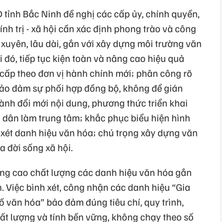
tỉnh Bắc Ninh đề nghị các cấp ủy, chính quyền,
h trị - xã hội cần xác định phong trào và công
 xuyên, lâu dài, gắn với xây dựng môi trường văn
 đó, tiếp tục kiện toàn và nâng cao hiệu quả
cấp theo đơn vị hành chính mới; phân công rõ
 bảo đảm sự phối hợp đồng bộ, không để gián
ành đổi mới nội dung, phương thức triển khai
i dân làm trung tâm; khắc phục biểu hiện hình
 xét danh hiệu văn hóa; chú trọng xây dựng văn
a đời sống xã hội.
âng cao chất lượng các danh hiệu văn hóa gắn
. Việc bình xét, công nhận các danh hiệu “Gia
ố văn hóa” bảo đảm đúng tiêu chí, quy trình,
hất lượng và tính bền vững, không chạy theo số