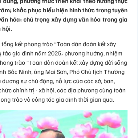
i dung, phương thức triển khai theo hướng thực
tâm; khắc phục biểu hiện hình thức trong tuyên
văn hóa; chú trọng xây dựng văn hóa trong gia
 hội.
hị tổng kết phong trào “Toàn dân đoàn kết xây
g tác gia đình năm 2025; phương hướng, nhiệm
hong trào “Toàn dân đoàn kết xây dựng đời sống
tỉnh Bắc Ninh, ông Mai Sơn, Phó Chủ tịch Thường
 dương sự chủ động, nỗ lực của các sở, ban,
ức chính trị - xã hội, các địa phương cùng toàn
ong trào và công tác gia đình thời gian qua.