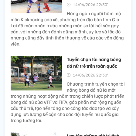
14/06/2026 22:30’
Hàng ngàn người hâm mộ
môn Kickboxing các xã, phường trên địa bàn tỉnh Gia
Lai đã mãn nhãn trước những màn so tài hết sức gay
cấn, với những đòn đánh dũng mãnh, uy lực và tốc độ
nhưng cũng đầy tinh thần thượng võ của các vận động
viên.
Tuyển chọn tài năng bóng
đá nữ trẻ trên toàn quốc
14/06/2026 22:30’
Chương trình tuyển chọn tài
năng bóng đá nữ là một
trong những hoạt động nằm trong chiến lược phát triển
bóng đá nữ của VFF và FIFA, góp phần mở rộng nguồn
cầu thủ trẻ, tạo nền tảng cho công tác đào tạo và xây
dựng lực lượng kế cận cho các đội tuyển nữ quốc gia
trong tương lai.
Lan tỏa những giá trị tích