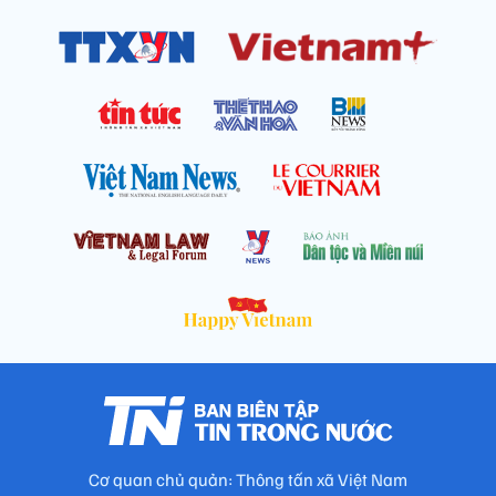
Cơ quan chủ quản: Thông tấn xã Việt Nam