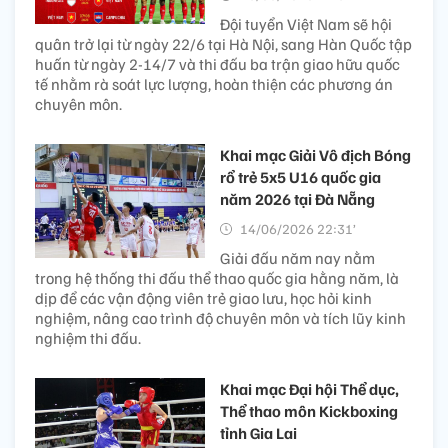
Đội tuyển Việt Nam sẽ hội
quân trở lại từ ngày 22/6 tại Hà Nội, sang Hàn Quốc tập
huấn từ ngày 2-14/7 và thi đấu ba trận giao hữu quốc
tế nhằm rà soát lực lượng, hoàn thiện các phương án
chuyên môn.
Khai mạc Giải Vô địch Bóng
rổ trẻ 5x5 U16 quốc gia
năm 2026 tại Đà Nẵng
14/06/2026 22:31’
Giải đấu năm nay nằm
trong hệ thống thi đấu thể thao quốc gia hằng năm, là
dịp để các vận động viên trẻ giao lưu, học hỏi kinh
nghiệm, nâng cao trình độ chuyên môn và tích lũy kinh
nghiệm thi đấu.
Khai mạc Đại hội Thể dục,
Thể thao môn Kickboxing
tỉnh Gia Lai