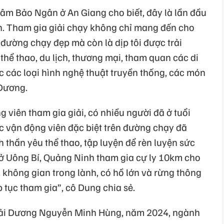
m Bảo Ngân ở An Giang cho biết, đây là lần đầu
nh. Tham gia giải chạy không chỉ mang đến cho
 đường chạy đẹp mà còn là dịp tôi được trải
hể thao, du lịch, thương mại, tham quan các di
ức các loại hình nghệ thuật truyền thống, các món
 Dương.
 viên tham gia giải, có nhiều người đã ở tuổi
c vận động viên đặc biệt trên đường chạy đã
h thần yêu thể thao, tập luyện để rèn luyện sức
ở Uông Bí, Quảng Ninh tham gia cự ly 10km cho
 không gian trong lành, có hồ lớn và rừng thông
p tục tham gia”, cô Dung chia sẻ.
Hải Dương Nguyễn Minh Hùng, năm 2024, ngành