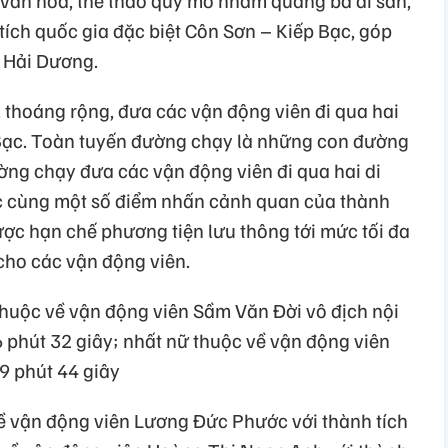
 tích quốc gia đặc biệt Côn Sơn – Kiếp Bạc, góp
h Hải Dương.
 thoáng rộng, đưa các vận động viên đi qua hai
 Bạc. Toàn tuyến đường chạy là những con đường
ờng chạy đưa các vận động viên đi qua hai di
ạc cùng một số điểm nhấn cảnh quan của thành
ược hạn chế phương tiện lưu thông tới mức tối đa
cho các vận động viên.
thuộc về vận động viên Sầm Văn Đời vô địch nội
 phút 32 giây; nhất nữ thuộc về vận động viên
9 phút 44 giây
ề vận động viên Lương Đức Phước với thành tích