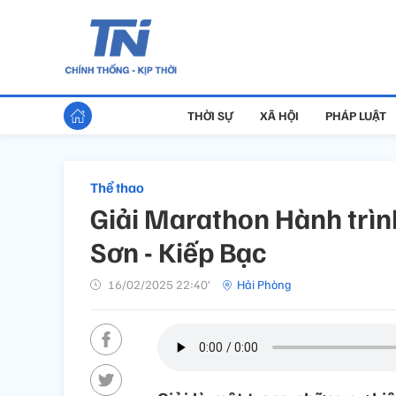
THỜI SỰ
XÃ HỘI
PHÁP LUẬT
Thể thao
Giải Marathon Hành trình
Sơn - Kiếp Bạc
16/02/2025 22:40’
Hải Phòng