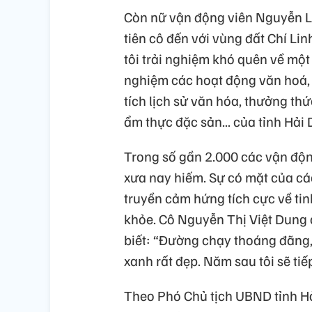
Còn nữ vận động viên Nguyễn Lâ
tiên cô đến với vùng đất Chí Li
tôi trải nghiệm khó quên về một
nghiệm các hoạt động văn hoá, t
tích lịch sử văn hóa, thưởng th
ẩm thực đặc sản... của tỉnh Hải
Trong số gần 2.000 các vận động
xưa nay hiếm. Sự có mặt của cá
truyền cảm hứng tích cực về tin
khỏe. Cô Nguyễn Thị Việt Dung 
biết: “Đường chạy thoáng đãng,
xanh rất đẹp. Năm sau tôi sẽ tiế
Theo Phó Chủ tịch UBND tỉnh 