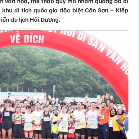
iện văn hóa, thể thao quy mô nhằm quảng bá di
 khu di tích quốc gia đặc biệt Côn Sơn – Kiếp
iển du lịch Hải Dương.