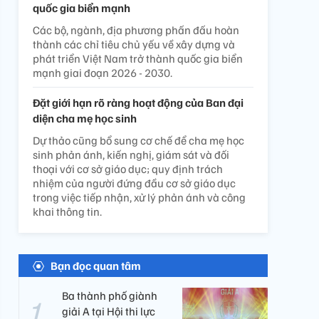
quốc gia biển mạnh
Các bộ, ngành, địa phương phấn đấu hoàn
thành các chỉ tiêu chủ yếu về xây dựng và
phát triển Việt Nam trở thành quốc gia biển
mạnh giai đoạn 2026 - 2030.
Đặt giới hạn rõ ràng hoạt động của Ban đại
diện cha mẹ học sinh
Dự thảo cũng bổ sung cơ chế để cha mẹ học
sinh phản ánh, kiến nghị, giám sát và đối
thoại với cơ sở giáo dục; quy định trách
nhiệm của người đứng đầu cơ sở giáo dục
trong việc tiếp nhận, xử lý phản ánh và công
khai thông tin.
Bạn đọc quan tâm
Ba thành phố giành
giải A tại Hội thi lực