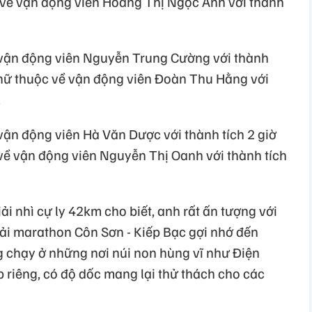
c về vận động viên Hoàng Thị Ngọc Anh với thành
 vận động viên Nguyễn Trung Cường với thành
t nữ thuộc về vận động viên Đoàn Thu Hằng với
.
vận động viên Hà Văn Dược với thành tích 2 giờ
 về vận động viên Nguyễn Thị Oanh với thành tích
i nhì cự ly 42km cho biết, anh rất ấn tượng với
ải marathon Côn Sơn - Kiếp Bạc gợi nhớ đến
chạy ở những nơi núi non hùng vĩ như Điện
p riêng, có độ dốc mang lại thử thách cho các