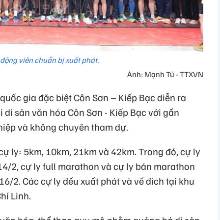
động viên chuẩn bị xuất phát.
Ảnh: Mạnh Tú - TTXVN
 quốc gia đặc biệt Côn Sơn – Kiếp Bạc diễn ra
i di sản văn hóa Côn Sơn - Kiếp Bạc với gần
hiệp và không chuyên tham dự.
 cự ly: 5km, 10km, 21km và 42km. Trong đó, cự ly
4/2, cự ly full marathon và cự ly bán marathon
6/2. Các cự ly đều xuất phát và về đích tại khu
hí Linh.
n văn hóa, thể thao quy mô nhằm quảng bá di sản,