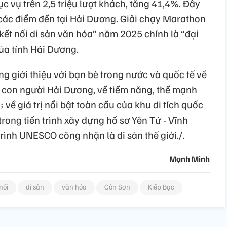
c vụ trên 2,5 triệu lượt khách, tăng 41,4%. Đây
các điểm đến tại Hải Dương. Giải chạy Marathon
 kết nối di sản văn hóa” năm 2025 chính là “đại
của tỉnh Hải Dương.
ng giới thiệu với bạn bè trong nước và quốc tế về
 con người Hải Dương, về tiềm năng, thế mạnh
h; về giá trị nổi bật toàn cầu của khu di tích quốc
trong tiến trình xây dựng hồ sơ Yên Tử - Vĩnh
rình UNESCO công nhận là di sản thế giới./.
Mạnh Minh
nối
di sản
văn hóa
Côn Sơn
Kiếp Bạc