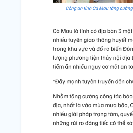
Công an tỉnh Cà Mau tăng cường 
Cà Mau là tỉnh có địa bàn 3 mặt
nhiều tuyến giao thông huyết mạ
trong khu vực và đổ ra biển Đôn
lượng phương tiện thủy nội địa
tiềm ẩn nhiều nguy cơ mất an to
*Đẩy mạnh tuyên truyền đến ch
Nhằm tăng cường công tác bảo đ
địa, nhất là vào mùa mưa bão, C
nhiều giải pháp trọng tâm, quyế
những rủi ro đáng tiếc có thể xả