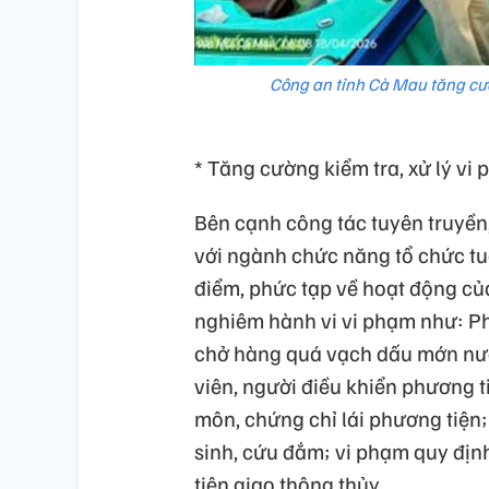
Công an tỉnh Cà Mau tăng cườ
* Tăng cường kiểm tra, xử lý vi
Bên cạnh công tác tuyên truyền
với ngành chức năng tổ chức tuầ
điểm, phức tạp về hoạt động của 
nghiêm hành vi vi phạm như: P
chở hàng quá vạch dấu mớn nướ
viên, người điều khiển phương 
môn, chứng chỉ lái phương tiện;
sinh, cứu đắm; vi phạm quy địn
tiện giao thông thủy.