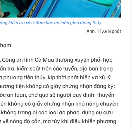
ng kiểm tra xử lý đảm bảo an toàn giao thông thủy
Ảnh: TTXVN phát
 phạm
, Công an tỉnh Cà Mau thường xuyên phối hợp
n tra, kiểm soát trên các tuyến, địa bàn trọng
phương tiện thủy, kịp thời phát hiện và xử lý
hương tiện không có giấy chứng nhận đăng ký;
c an toàn, chở quá số người quy định; thuyền
tiện không có giấy chứng nhận khả năng chuyên
 không trang bị các loại áo phao, dụng cụ cứu
h về nồng độ cồn, ma túy khi điều khiển phương