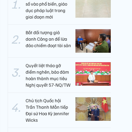
số vào phổ biến, giáo
dục pháp luật trong
giai đoạn mới
Bắt đối tượng giả
danh Công an để lừa
đảo chiếm đoạt tài sản
Quyết liệt tháo gỡ
điểm nghẽn, bảo đảm
hoàn thành mục tiêu
Nghị quyết 57-NQ/TW
Chủ tịch Quốc hội
Trần Thanh Mẫn tiếp
Đại sứ Hoa Kỳ Jennifer
Wicks