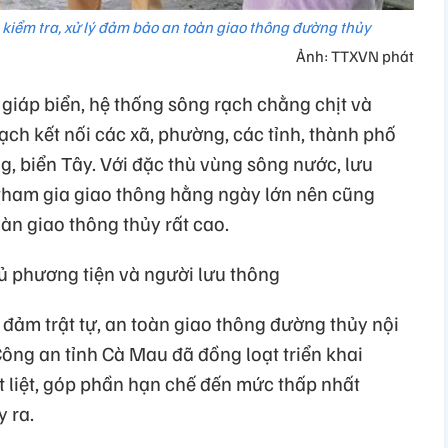
kiểm tra, xử lý đảm bảo an toàn giao thông đường thủy
Ảnh: TTXVN phát
 giáp biển, hệ thống sông rạch chằng chịt và
ch kết nối các xã, phường, các tỉnh, thành phố
g, biển Tây. Với đặc thù vùng sông nước, lưu
 tham gia giao thông hằng ngày lớn nên cũng
àn giao thông thủy rất cao.
ủ phương tiện và người lưu thông
ảm trật tự, an toàn giao thông đường thủy nội
ông an tỉnh Cà Mau đã đồng loạt triển khai
t liệt, góp phần hạn chế đến mức thấp nhất
y ra.