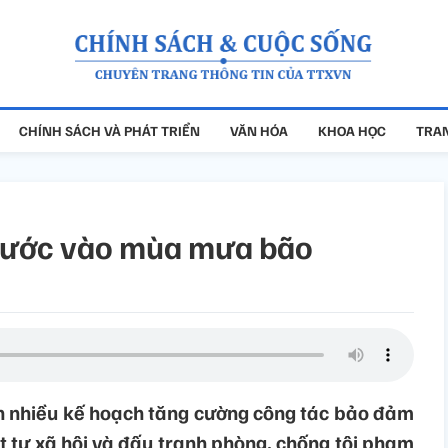
CHÍNH SÁCH VÀ PHÁT TRIỂN
VĂN HÓA
KHOA HỌC
TRAN
bước vào mùa mưa bão
 nhiều kế hoạch tăng cường công tác bảo đảm
rật tự xã hội và đấu tranh phòng, chống tội phạm