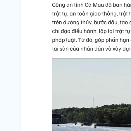
Công an tỉnh Cà Mau đã ban hà
trật tự, an toàn giao thông, trậ
trên đường thủy, bước đầu, tạo 
chỉ đạo điều hành, lập lại trật
pháp luật. Từ đó, góp phần hạn 
tài sản của nhân dân và xây dự