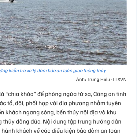
ng kiểm tra xử lý đảm bảo an toàn giao thông thủy
Ảnh: Trung Hiếu -TTXVN
là “chìa khóa” để phòng ngừa từ xa, Công an tỉnh
c tổ, đội, phối hợp với địa phương nhằm tuyên
bến khách ngang sông, bến thủy nội địa và khu
g thủy đông đúc. Nội dung tập trung hướng dẫn
à hành khách về các điều kiện bảo đảm an toàn