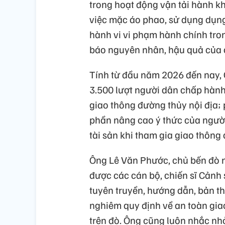
trong hoạt động vận tải hành k
việc mặc áo phao, sử dụng dụng 
hành vi vi phạm hành chính tron
báo nguyên nhân, hậu quả của 
Tính từ đầu năm 2026 đến nay, 
3.500 lượt người dân chấp hành
giao thông đường thủy nội địa; 
phần nâng cao ý thức của người
tài sản khi tham gia giao thông 
Ông Lê Văn Phước, chủ bến đò n
được các cán bộ, chiến sĩ Cảnh
tuyên truyền, hướng dẫn, bản t
nghiêm quy định về an toàn giao
trên đò. Ông cũng luôn nhắc nh