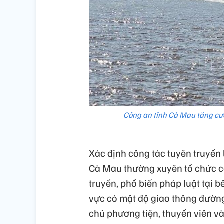
Công an tỉnh Cà Mau tăng cườ
Xác định công tác tuyên truyền 
Cà Mau thường xuyên tổ chức cá
truyền, phổ biến pháp luật tại 
vực có mật độ giao thông đườn
chủ phương tiện, thuyền viên v