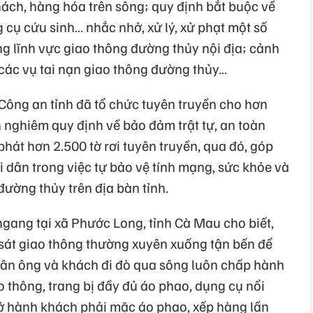
hách, hàng hóa trên sông; quy định bắt buộc về
cụ cứu sinh… nhắc nhở, xử lý, xử phạt một số
g lĩnh vực giao thông đường thủy nội địa; cảnh
các vụ tai nạn giao thông đường thủy…
Công an tỉnh đã tổ chức tuyên truyền cho hơn
 nghiêm quy định về bảo đảm trật tự, an toàn
phát hơn 2.500 tờ rơi tuyên truyền, qua đó, góp
 dân trong việc tự bảo vệ tính mạng, sức khỏe và
đường thủy trên địa bàn tỉnh.
gang tại xã Phước Long, tỉnh Cà Mau cho biết,
 sát giao thông thường xuyên xuống tận bến để
hân ông và khách đi đò qua sông luôn chấp hành
 thông, trang bị đầy đủ áo phao, dụng cụ nổi
ở hành khách phải mặc áo phao, xếp hàng lần