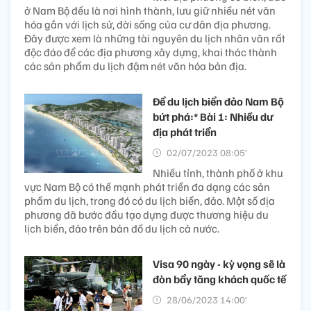
ở Nam Bộ đều là nơi hình thành, lưu giữ nhiều nét văn
hóa gắn với lịch sử, đời sống của cư dân địa phương.
Đây được xem là những tài nguyên du lịch nhân văn rất
độc đáo để các địa phương xây dựng, khai thác thành
các sản phẩm du lịch đậm nét văn hóa bản địa.
Để du lịch biển đảo Nam Bộ
bứt phá:* Bài 1: Nhiều dư
địa phát triển
02/07/2023 08:05’
Nhiều tỉnh, thành phố ở khu
vực Nam Bộ có thế mạnh phát triển đa dạng các sản
phẩm du lịch, trong đó có du lịch biển, đảo. Một số địa
phương đã bước đầu tạo dựng được thương hiệu du
lịch biển, đảo trên bản đồ du lịch cả nước.
Visa 90 ngày - kỳ vọng sẽ là
đòn bẩy tăng khách quốc tế
28/06/2023 14:00’