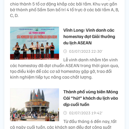
chia thành 5 tổ cơ động khắp các bãi tắm. Khu vực gần
bờ thành phố Sầm Sơn bố trí 4 tổ trực ở các bãi tắm A, B,
C, D.
Vĩnh Long: Vinh danh các
homestay đạt Giải thưởng
du lịch ASEAN
03/07/2023 22:30’
Lễ vinh danh nhằm tôn vinh
các homestay đã đạt chuẩn ASEAN trong thời gian qua,
tạo điều kiện để các cơ sở homestay gặp gỡ, trao đổi
kinh nghiệm tiếp tục nâng cao chất lượng.
Thành phố vùng biên Móng
Cái “hút” khách du lịch vào
dịp cuối tuần
02/07/2023 19:42’
Từ đầu tháng 6 đến nay, tất
cả ngày cuối tuần, các khách sạn đều đạt công suất