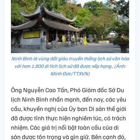
Ninh Bình là vùng đất giàu truyền thống lịch sử văn hóa
với hơn 1.800 di tích lịch sử đã được xếp hạng.. (Ảnh:
Minh Đức/TTXVN)
Ông Nguyễn Cao Tấn, Phó Giám đốc Sở Du
lịch Ninh Bình nhấn mạnh, đến nay, các yêu
cầu, khuyến nghị của Ủy ban Di sản thế giới
đã được tỉnh thực hiện nghiêm túc, có trách
nhiệm. Các giá trị nổi bật toàn cầu của di
sản được tôn trọng và gìn giữ. Bên cạnh đó,