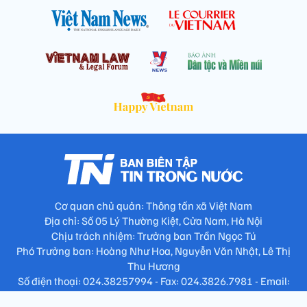
Cơ quan chủ quản: Thông tấn xã Việt Nam
Địa chỉ: Số 05 Lý Thường Kiệt, Cửa Nam, Hà Nội
Chịu trách nhiệm: Trưởng ban Trần Ngọc Tú
Phó Trưởng ban: Hoàng Như Hoa, Nguyễn Văn Nhật, Lê Thị
Thu Hương
Số điện thoại: 024.38257994 - Fax: 024.3826.7981 - Email:
tap.phongbien@gmail.com