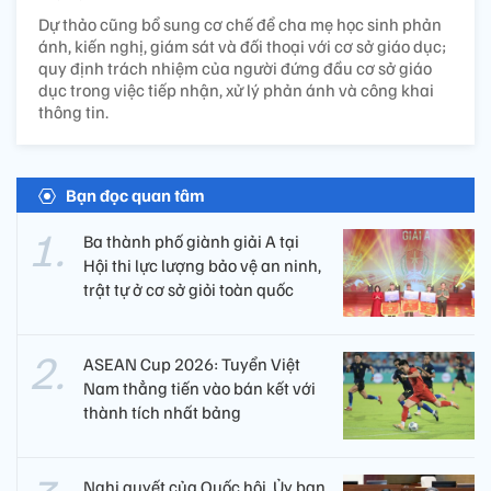
Dự thảo cũng bổ sung cơ chế để cha mẹ học sinh phản
ánh, kiến nghị, giám sát và đối thoại với cơ sở giáo dục;
quy định trách nhiệm của người đứng đầu cơ sở giáo
dục trong việc tiếp nhận, xử lý phản ánh và công khai
thông tin.
Bạn đọc quan tâm
Ba thành phố giành giải A tại
Hội thi lực lượng bảo vệ an ninh,
trật tự ở cơ sở giỏi toàn quốc
ASEAN Cup 2026: Tuyển Việt
Nam thẳng tiến vào bán kết với
thành tích nhất bảng
Nghị quyết của Quốc hội, Ủy ban