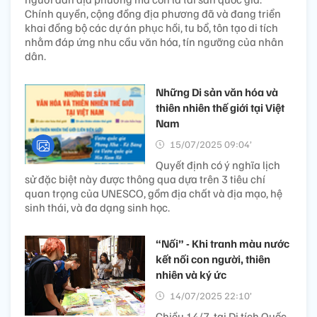
Chính quyền, cộng đồng địa phương đã và đang triển
khai đồng bộ các dự án phục hồi, tu bổ, tôn tạo di tích
nhằm đáp ứng nhu cầu văn hóa, tín ngưỡng của nhân
dân.
Những Di sản văn hóa và
thiên nhiên thế giới tại Việt
Nam
15/07/2025 09:04’
Quyết định có ý nghĩa lịch
sử đặc biệt này được thông qua dựa trên 3 tiêu chí
quan trọng của UNESCO, gồm địa chất và địa mạo, hệ
sinh thái, và đa dạng sinh học.
“Nối” - Khi tranh màu nước
kết nối con người, thiên
nhiên và ký ức
14/07/2025 22:10’
Chiều 14/7, tại Di tích Quốc