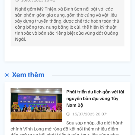
Nghề gốm Mỹ Thiện, xã Bình Sơn nổi bật với các
sản phẩm gốm gia dụng, gốm thờ cúng và vật liệu
xây dựng truyền thống, được chế tác hoàn toàn thủ
công bằng tay, nung bằng lò củi, thể hiện kỹ thuật
tinh xảo và bản sắc riêng biệt của vùng đất Quảng
Ngãi.
Xem thêm
Phát triển du lịch gắn với tài
nguyên bản địa vùng Tây
Nam Bộ
15/07/2025 20:07’
Sau sáp nhập, địa giới hành
chính Vĩnh Long mở rộng đã kết nối thêm nhiều điểm
đến, mở ra cơ hội phát triển tuyến, tour liên vùng như