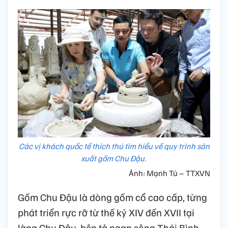
Các vị khách quốc tế thích thú tìm hiểu về quy trình sản
xuất gốm Chu Đậu.
Ảnh: Mạnh Tú – TTXVN
Gốm Chu Đậu là dòng gốm cổ cao cấp, từng
phát triển rực rỡ từ thế kỷ XIV đến XVII tại
làng Chu Đậu, bên tả ngạn sông Thái Bình,