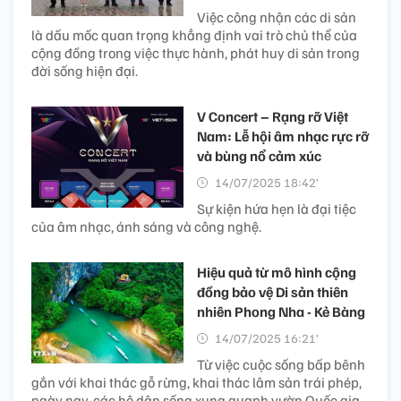
Việc công nhận các di sản
là dấu mốc quan trọng khẳng định vai trò chủ thể của
cộng đồng trong việc thực hành, phát huy di sản trong
đời sống hiện đại.
V Concert – Rạng rỡ Việt
Nam: Lễ hội âm nhạc rực rỡ
và bùng nổ cảm xúc
14/07/2025 18:42’
Sự kiện hứa hẹn là đại tiệc
của âm nhạc, ánh sáng và công nghệ.
Hiệu quả từ mô hình cộng
đồng bảo vệ Di sản thiên
nhiên Phong Nha - Kẻ Bàng
14/07/2025 16:21’
Từ việc cuộc sống bấp bênh
gắn với khai thác gỗ rừng, khai thác lâm sản trái phép,
ngày nay, các hộ dân sống xung quanh vườn Quốc gia