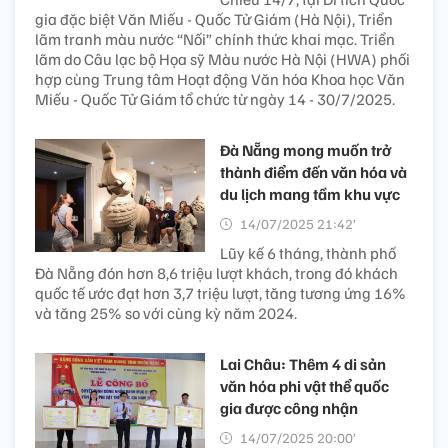
gia đặc biệt Văn Miếu - Quốc Tử Giám (Hà Nội), Triển
lãm tranh màu nước “Nối” chính thức khai mạc. Triển
lãm do Câu lạc bộ Họa sỹ Màu nước Hà Nội (HWA) phối
hợp cùng Trung tâm Hoạt động Văn hóa Khoa học Văn
Miếu - Quốc Tử Giám tổ chức từ ngày 14 - 30/7/2025.
Đà Nẵng mong muốn trở
thành điểm đến văn hóa và
du lịch mang tầm khu vực
14/07/2025 21:42’
Lũy kế 6 tháng, thành phố
Đà Nẵng đón hơn 8,6 triệu lượt khách, trong đó khách
quốc tế ước đạt hơn 3,7 triệu lượt, tăng tương ứng 16%
và tăng 25% so với cùng kỳ năm 2024.
Lai Châu: Thêm 4 di sản
văn hóa phi vật thể quốc
gia được công nhận
14/07/2025 20:00’