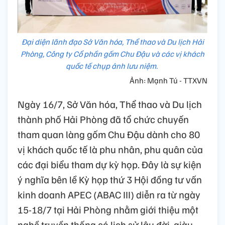
Đại diện lãnh đạo Sở Văn hóa, Thể thao và Du lịch Hải
Phòng, Công ty Cổ phần gốm Chu Đậu và các vị khách
quốc tế chụp ảnh lưu niệm.
Ảnh: Mạnh Tú - TTXVN
Ngày 16/7, Sở Văn hóa, Thể thao và Du lịch
thành phố Hải Phòng đã tổ chức chuyến
tham quan làng gốm Chu Đậu dành cho 80
vị khách quốc tế là phu nhân, phu quân của
các đại biểu tham dự kỳ họp. Đây là sự kiện
ý nghĩa bên lề Kỳ họp thứ 3 Hội đồng tư vấn
kinh doanh APEC (ABAC III) diễn ra từ ngày
15-18/7 tại Hải Phòng nhằm giới thiệu một
nghề truyền thống có lịch sử lâu đời, giàu