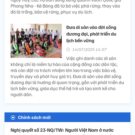
Phong Nha - Kẻ Bàng đã từ bỏ việc phá rừng; thay vào
đó là trồng, bảo vệ rừng, phục vụ du lịch.
Đưa di sản vào đời sống
đương đại, phát triển du
lịch bền vững
14/07/2025 14:37’
Việc ghi danh các di sản
không chỉ là niềm tự hào của cộng đồng các dân tộc,
mà còn đặt ra trách nhiệm lớn lao trong việc bảo vệ,
truyền dạy và phát huy giá trị. Đưa di sản vào đời sống
đương đại là hướng đi quan trọng, gắn với phát triển du
lịch bền vững, giáo dục thế hệ trẻ và tạo sinh kế cho
người dân.
Chính sách mới
Nghị quyết số 23-NQ/TW: Người Việt Nam ở nước