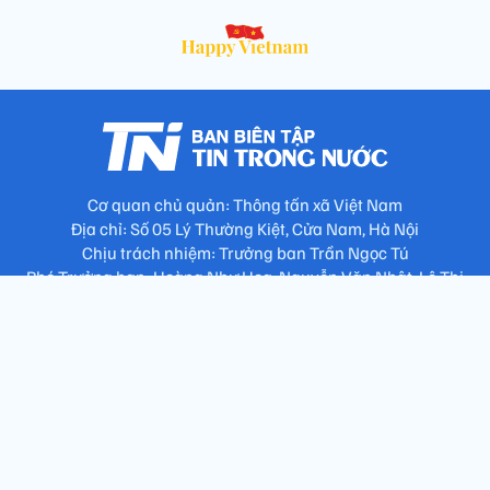
Cơ quan chủ quản: Thông tấn xã Việt Nam
Địa chỉ: Số 05 Lý Thường Kiệt, Cửa Nam, Hà Nội
Chịu trách nhiệm: Trưởng ban Trần Ngọc Tú
Phó Trưởng ban: Hoàng Như Hoa, Nguyễn Văn Nhật, Lê Thị
Thu Hương
Số điện thoại: 024.38257994 - Fax: 024.3826.7981 - Email:
tap.phongbien@gmail.com
Không sao chép nội dung khi chưa có sự đồng ý bằng văn bản
!
Trang chủ
Giới thiệu