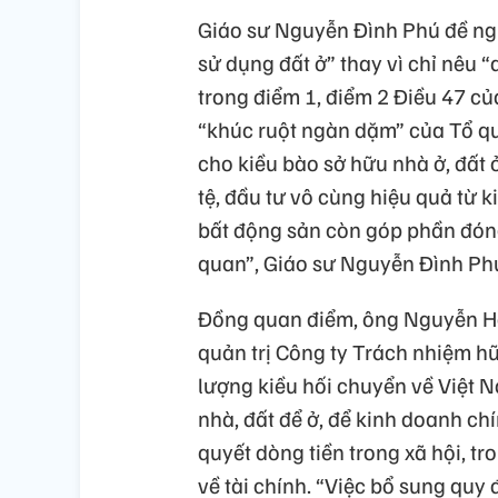
Giáo sư Nguyễn Đình Phú đề ng
sử dụng đất ở” thay vì chỉ nêu 
trong điểm 1, điểm 2 Điều 47 củ
“khúc ruột ngàn dặm” của Tổ qu
cho kiều bào sở hữu nhà ở, đất ở
tệ, đầu tư vô cùng hiệu quả từ 
bất động sản còn góp phần đóng
quan”, Giáo sư Nguyễn Đình Phú
Đồng quan điểm, ông Nguyễn Hoà
quản trị Công ty Trách nhiệm 
lượng kiều hối chuyển về Việt 
nhà, đất để ở, để kinh doanh ch
quyết dòng tiền trong xã hội, tr
về tài chính. “Việc bổ sung quy 