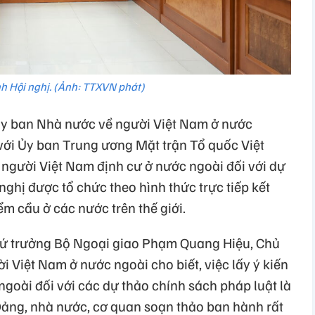
h Hội nghị. (Ảnh: TTXVN phát)
 Ủy ban Nhà nước về người Việt Nam ở nước
 với Ủy ban Trung ương Mặt trận Tổ quốc Việt
 người Việt Nam định cư ở nước ngoài đối với dự
 nghị được tổ chức theo hình thức trực tiếp kết
iểm cầu ở các nước trên thế giới.
Thứ trưởng Bộ Ngoại giao Phạm Quang Hiệu, Chủ
 Việt Nam ở nước ngoài cho biết, việc lấy ý kiến
goài đối với các dự thảo chính sách pháp luật là
ảng, nhà nước, cơ quan soạn thảo ban hành rất