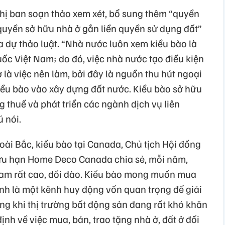
hị ban soạn thảo xem xét, bổ sung thêm “quyền
“quyền sở hữu nhà ở gắn liền quyền sử dụng đất”
a dự thảo luật. “Nhà nước luôn xem kiều bào là
ốc Việt Nam; do đó, việc nhà nước tạo điều kiện
 là việc nên làm, bởi đây là nguồn thu hút ngoại
kiều bào vào xây dựng đất nước. Kiều bào sở hữu
 thuế và phát triển các ngành dịch vụ liên
 nói.
i Bắc, kiều bào tại Canada, Chủ tịch Hội đồng
hữu hạn Home Deco Canada chia sẻ, mỗi năm,
Nam rất cao, dồi dào. Kiều bào mong muốn mua
ính là một kênh huy động vốn quan trọng để giải
ong khi thị trường bất động sản đang rất khó khăn
định về việc mua, bán, trao tặng nhà ở, đất ở đối