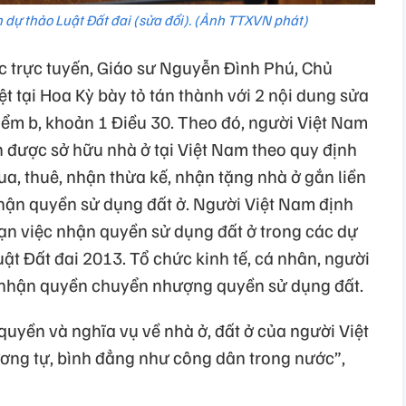
 dự thảo Luật Đất đai (sửa đổi). (Ảnh TTXVN phát)
ức trực tuyến, Giáo sư Nguyễn Đình Phú, Chủ
 tại Hoa Kỳ bày tỏ tán thành với 2 nội dung sửa
điểm b, khoản 1 Điều 30. Theo đó, người Việt Nam
n được sở hữu nhà ở tại Việt Nam theo quy định
a, thuê, nhận thừa kế, nhận tặng nhà ở gắn liền
hận quyền sử dụng đất ở. Người Việt Nam định
hạn việc nhận quyền sử dụng đất ở trong các dự
uật Đất đai 2013. Tổ chức kinh tế, cá nhân, người
 nhận quyền chuyển nhượng quyền sử dụng đất.
uyền và nghĩa vụ về nhà ở, đất ở của người Việt
ơng tự, bình đẳng như công dân trong nước”,