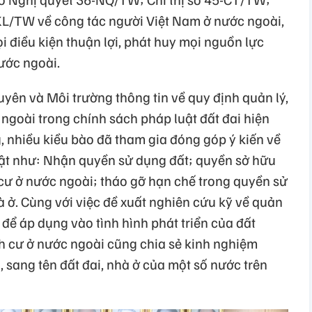
-KL/TW về công tác người Việt Nam ở nước ngoài,
i điều kiện thuận lợi, phát huy mọi nguồn lực
ước ngoài.
uyên và Môi trường thông tin về quy định quản lý,
ngoài trong chính sách pháp luật đất đai hiện
, nhiều kiều bào đã tham gia đóng góp ý kiến về
uật như: Nhận quyền sử dụng đất; quyền sở hữu
cư ở nước ngoài; tháo gỡ hạn chế trong quyền sử
 ở. Cùng với việc đề xuất nghiên cứu kỹ về quản
n để áp dụng vào tình hình phát triển của đất
h cư ở nước ngoài cũng chia sẻ kinh nghiệm
, sang tên đất đai, nhà ở của một số nước trên