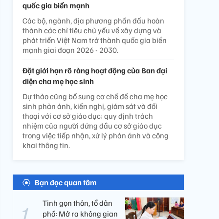
quốc gia biển mạnh
Các bộ, ngành, địa phương phấn đấu hoàn
thành các chỉ tiêu chủ yếu về xây dựng và
phát triển Việt Nam trở thành quốc gia biển
mạnh giai đoạn 2026 - 2030.
Đặt giới hạn rõ ràng hoạt động của Ban đại
diện cha mẹ học sinh
Dự thảo cũng bổ sung cơ chế để cha mẹ học
sinh phản ánh, kiến nghị, giám sát và đối
thoại với cơ sở giáo dục; quy định trách
nhiệm của người đứng đầu cơ sở giáo dục
trong việc tiếp nhận, xử lý phản ánh và công
khai thông tin.
Bạn đọc quan tâm
Tinh gọn thôn, tổ dân
phố: Mở ra không gian