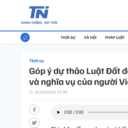
THỜI SỰ
XÃ HỘI
PHÁP LUẬT
Thời sự
Góp ý dự thảo Luật Đất đ
và nghĩa vụ của người V
02/03/2023 19:30’