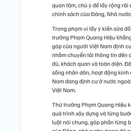
quan tâm, chú ý để lấy rộng rãi 
chính sách của Đảng, Nhà nước
Trong phạm vi lấy ý kiến sửa đổi
trưởng Phạm Quang Hiệu khẳng đ
góp của người Việt Nam định cư
nhằm chuyển tải thông tin đến 
đủ, khách quan và toàn diện. Đâ
sống nhân dân, hoạt động kinh 
Nam đang định cư ở nước ngoài,
Việt Nam.
Thứ trưởng Phạm Quang Hiệu khẳ
quá trình xây dựng và từng bước
luật nói chung, góp phần từng 
của Đảng, nhà nước; trong đó 