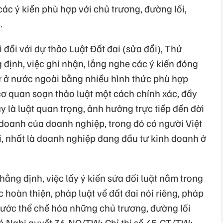
các ý kiến phù hợp với chủ trương, đường lối,
.
 đối với dự thảo Luật Đất đai (sửa đổi), Thứ
ịnh, việc ghi nhận, lắng nghe các ý kiến đóng
 ở nước ngoài bằng nhiều hình thức phù hợp
cơ quan soạn thảo luật một cách chính xác, đầy
y là luật quan trọng, ảnh hưởng trực tiếp đến đời
doanh của doanh nghiệp, trong đó có người Việt
 nhất là doanh nghiệp đang đầu tư kinh doanh ở
ng định, việc lấy ý kiến sửa đổi luật nằm trong
 hoàn thiện, pháp luật về đất đai nói riêng, pháp
bước thể chế hóa những chủ trương, đường lối
có Nghị quyết 36-NQ/TW; Chỉ thị số 45-CT/TW;