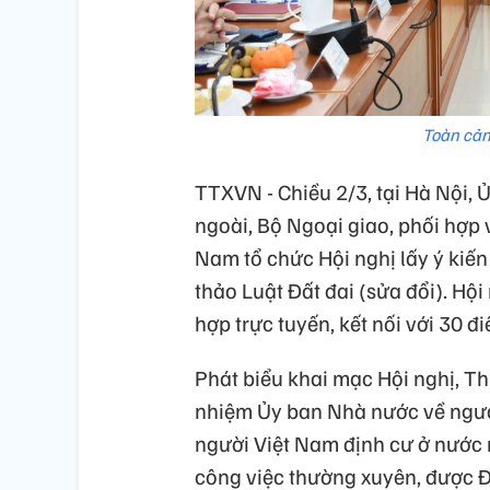
Toàn cản
TTXVN - Chiều 2/3, tại Hà Nội,
ngoài, Bộ Ngoại giao, phối hợp
Nam tổ chức Hội nghị lấy ý kiến
thảo Luật Đất đai (sửa đổi). Hội
hợp trực tuyến, kết nối với 30 đ
Phát biểu khai mạc Hội nghị, 
nhiệm Ủy ban Nhà nước về người
người Việt Nam định cư ở nước n
công việc thường xuyên, được Đ