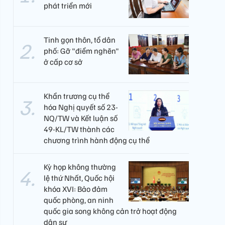
phát triển mới
Tinh gọn thôn, tổ dân
phố: Gỡ "điểm nghẽn"
ở cấp cơ sở
Khẩn trương cụ thể
hóa Nghị quyết số 23-
NQ/TW và Kết luận số
49-KL/TW thành các
chương trình hành động cụ thể
Kỳ họp không thường
lệ thứ Nhất, Quốc hội
khóa XVI: Bảo đảm
quốc phòng, an ninh
quốc gia song không cản trở hoạt động
dân sự