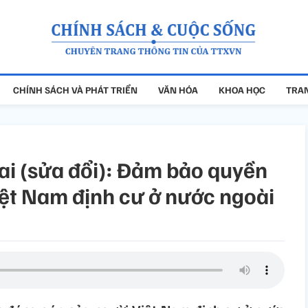
CHÍNH SÁCH VÀ PHÁT TRIỂN
VĂN HÓA
KHOA HỌC
TRAN
ai (sửa đổi): Đảm bảo quyền
iệt Nam định cư ở nước ngoài