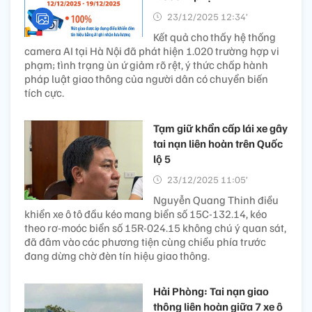
23/12/2025 12:34’
Kết quả cho thấy hệ thống
camera AI tại Hà Nội đã phát hiện 1.020 trường hợp vi
phạm; tình trạng ùn ứ giảm rõ rệt, ý thức chấp hành
pháp luật giao thông của người dân có chuyển biến
tích cực.
Tạm giữ khẩn cấp lái xe gây
tai nạn liên hoàn trên Quốc
lộ 5
23/12/2025 11:05’
Nguyễn Quang Thinh điều
khiển xe ô tô đầu kéo mang biển số 15C-132.14, kéo
theo rơ-moóc biển số 15R-024.15 không chú ý quan sát,
đã đâm vào các phương tiện cùng chiều phía trước
đang dừng chờ đèn tín hiệu giao thông.
Hải Phòng: Tai nạn giao
thông liên hoàn giữa 7 xe ô