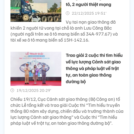
tô, 2 người thiệt mạng
22/12/2025 19:51’
Vụ tai nạn giao thông đã
khiến 2 người tử vong tại chỗ là anh Lưu Công Bắc
(người ngồi trên xe ô tô mang biển số 34A-977.67) và
tài xế xe ô tô mang biển số 15H-142.16.
Trao giải 2 cuộc thi tìm hiểu
về lực lượng Cảnh sát giao
thông và pháp luật về trật
tự, an toàn giao thông
đường bộ
19/12/2025 20:29’
Chiều 19/12, Cục Cảnh sát giao thông (Bộ Công an) tổ
chức Lễ tổng kết và trao giải Cuộc thi “Tìm hiểu truyền
thống 80 năm xây dựng, chiến đấu và trưởng thành của
lực lượng Cảnh sát giao thông” và Cuộc thi “Tìm hiểu
pháp luật về trật tự, an toàn giao thông đường bộ”.