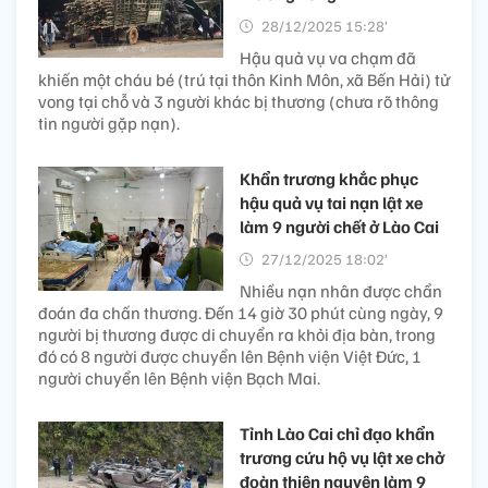
28/12/2025 15:28’
Hậu quả vụ va chạm đã
khiến một cháu bé (trú tại thôn Kinh Môn, xã Bến Hải) tử
vong tại chỗ và 3 người khác bị thương (chưa rõ thông
tin người gặp nạn).
Khẩn trương khắc phục
hậu quả vụ tai nạn lật xe
làm 9 người chết ở Lào Cai
27/12/2025 18:02’
Nhiều nạn nhân được chẩn
đoán đa chấn thương. Đến 14 giờ 30 phút cùng ngày, 9
người bị thương được di chuyển ra khỏi địa bàn, trong
đó có 8 người được chuyển lên Bệnh viện Việt Đức, 1
người chuyển lên Bệnh viện Bạch Mai.
Tỉnh Lào Cai chỉ đạo khẩn
trương cứu hộ vụ lật xe chở
đoàn thiện nguyện làm 9