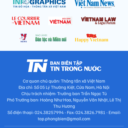
Cơ quan chủ quản: Thông tấn xã Việt Nam
Địa chỉ: Số 05 Lý Thường Kiệt, Cửa Nam, Hà Nội
Chịu trách nhiệm: Trưởng ban Trần Ngọc Tú
Phó Trưởng ban: Hoàng Như Hoa, Nguyễn Văn Nhật, Lê Thị
Thu Hương
Số điện thoại: 024.38257994 - Fax: 024.3826.7981 - Email:
tap.phongbien@gmail.com