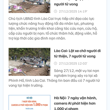
người tử vong
27/12/2025 14:19’
Chủ tịch UBND tỉnh Lào Cai trực tiếp chỉ đạo các lực
lượng chức năng huy động tối đa nhân lực, phương
tiện, khẩn trương triển khai công tác cứu nạn, cứu hộ,
cấp cứu người bị nạn; tổ chức thăm hỏi, động viên, hỗ
trợ kịp thời các gia đình nạn nhân.
Lào Cai: Lật xe chở người đi
từ thiện, 7 người tử vong
27/12/2025 12:03’
Sáng 27/12, một vụ tai nạn
nghiêm trọng xảy ra tại xã
Phình Hồ, tỉnh Lào Cai. Thông tin ban đầu có 7 người tử
vong tại hiện trường.
Hà Nội: 7 ngày vận hành,
camera AI phát hiện hơn
1.000 vi phạm