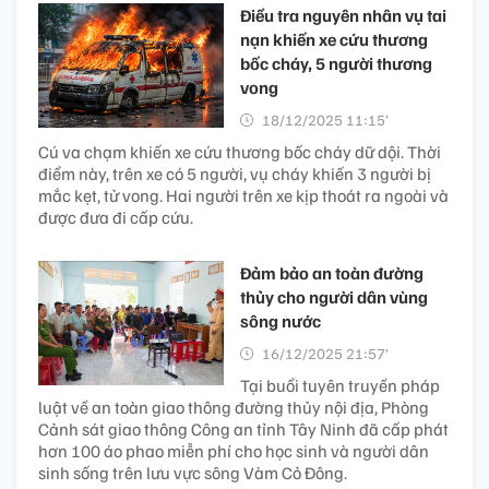
Điều tra nguyên nhân vụ tai
nạn khiến xe cứu thương
bốc cháy, 5 người thương
vong​
18/12/2025 11:15’
Cú va chạm khiến xe cứu thương bốc cháy dữ dội. Thời
điểm này, trên xe có 5 người, vụ cháy khiến 3 người bị
mắc kẹt, tử vong. Hai người trên xe kịp thoát ra ngoài và
được đưa đi cấp cứu.
Đảm bảo an toàn đường
thủy cho người dân vùng
sông nước
16/12/2025 21:57’
Tại buổi tuyên truyền pháp
luật về an toàn giao thông đường thủy nội địa, Phòng
Cảnh sát giao thông Công an tỉnh Tây Ninh đã cấp phát
hơn 100 áo phao miễn phí cho học sinh và người dân
sinh sống trên lưu vực sông Vàm Cỏ Đông.