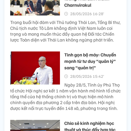
Charnvirakul
28/05/2026 16:28’
Trong buổi hội đàm với Thủ tướng Thái Lan, Tổng Bí thư,
Chủ tịch nước Tô Lâm khẳng định Việt Nam luôn coi
trọng và mong muốn thúc đẩy quan hệ Đối tác Chiến
lược Toàn diện với Thái Lan không ngừng phát triển.
Tinh gọn bộ máy: Chuyển
mạnh từ tư duy “quản lý”
sang “quản trị”
28/05/2026 15:42’
Ngày 28/5, Tỉnh ủy Phú Thọ
tổ chức Hội nghị sơ kết 1 năm vận hành mô hình tổ chức
tổng thể của hệ thống chính trị và thực hiện mô hình
chính quyền địa phương 2 cấp trên địa bàn. Hội nghị
được kết nối trực tuyến đến 148 xã, phường trong tỉnh.
Chia sẻ kinh nghiệm học
thuật và thúc đẩy hợp tác