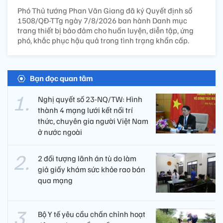
Phó Thủ tướng Phan Văn Giang đã ký Quyết định số
1508/QĐ-TTg ngày 7/8/2026 ban hành Danh mục
trang thiết bị bảo đảm cho huấn luyện, diễn tập, ứng
phó, khắc phục hậu quả trong tình trạng khẩn cấp.
Bạn đọc quan tâm
Nghị quyết số 23-NQ/TW: Hình
thành 4 mạng lưới kết nối trí
thức, chuyên gia người Việt Nam
ở nước ngoài
2 đối tượng lãnh án tù do làm
giả giấy khám sức khỏe rao bán
qua mạng
Bộ Y tế yêu cầu chấn chỉnh hoạt