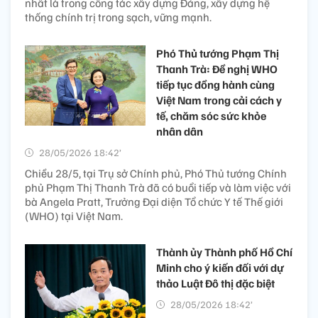
nhất là trong công tác xây dựng Đảng, xây dựng hệ
thống chính trị trong sạch, vững mạnh.
Phó Thủ tướng Phạm Thị
Thanh Trà: Đề nghị WHO
tiếp tục đồng hành cùng
Việt Nam trong cải cách y
tế, chăm sóc sức khỏe
nhân dân
28/05/2026 18:42’
Chiều 28/5, tại Trụ sở Chính phủ, Phó Thủ tướng Chính
phủ Phạm Thị Thanh Trà đã có buổi tiếp và làm việc với
bà Angela Pratt, Trưởng Đại diện Tổ chức Y tế Thế giới
(WHO) tại Việt Nam.
Thành ủy Thành phố Hồ Chí
Minh cho ý kiến đối với dự
thảo Luật Đô thị đặc biệt
28/05/2026 18:42’