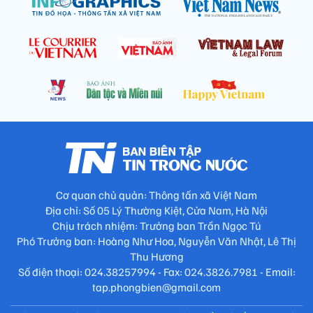
Cơ quan chủ quản: Thông tấn xã Việt Nam
Địa chỉ: Số 05 Lý Thường Kiệt, Cửa Nam, Hà Nội
Chịu trách nhiệm: Trưởng ban Trần Ngọc Tú
Phó Trưởng ban: Hoàng Như Hoa, Nguyễn Văn Nhật, Lê Thị
Thu Hương
Số điện thoại: 024.38257994 - Fax: 024.3826.7981 - Email:
tap.phongbien@gmail.com