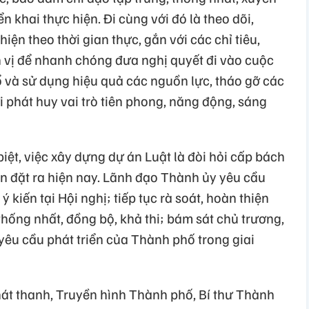
n khai thực hiện. Đi cùng với đó là theo dõi,
hiện theo thời gian thực, gắn với các chỉ tiêu,
 vị để nhanh chóng đưa nghị quyết đi vào cuộc
 và sử dụng hiệu quả các nguồn lực, tháo gỡ các
i phát huy vai trò tiên phong, năng động, sáng
biệt, việc xây dựng dự án Luật là đòi hỏi cấp bách
ễn đặt ra hiện nay. Lãnh đạo Thành ủy yêu cầu
 kiến tại Hội nghị; tiếp tục rà soát, hoàn thiện
thống nhất, đồng bộ, khả thi; bám sát chủ trương,
êu cầu phát triển của Thành phố trong giai
át thanh, Truyền hình Thành phố, Bí thư Thành