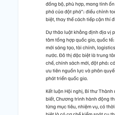
đồng bộ, phù hợp, mang tính ổn 
phá của đột phá”; điều chỉnh to
biệt, thay thế cách tiếp cận thí 
Dự thảo luật khẳng định địa vị p
tâm tổng hợp quốc gia, quốc tế; c
mới sáng tạo, tài chính, logistic
nước. Đô thị đặc biệt là trung 
chế, chính sách mới, đột phá; c
ưu tiên nguồn lực và phân quyề
phát triển quốc gia.
Kết luận Hội nghị, Bí thư Thàn
biết, Chương trình hành động t
từng mục tiêu, nhiệm vụ, có th
biệt là có cơ chế kiểm soát cụ t