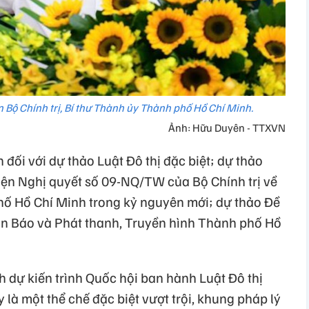
 Bộ Chính trị, Bí thư Thành ủy Thành phố Hồ Chí Minh.
Ảnh: Hữu Duyên - TTXVN
n đối với dự thảo Luật Đô thị đặc biệt; dự thảo
ện Nghị quyết số 09-NQ/TW của Bộ Chính trị về
hố Hồ Chí Minh trong kỷ nguyên mới; dự thảo Đề
an Báo và Phát thanh, Truyền hình Thành phố Hồ
 dự kiến trình Quốc hội ban hành Luật Đô thị
y là một thể chế đặc biệt vượt trội, khung pháp lý