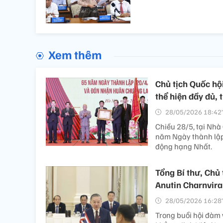
Xem thêm
Chủ tịch Quốc hộ
thể hiện đầy đủ, 
28/05/2026 18:42’
Chiều 28/5, tại Nhà
năm Ngày thành lậ
động hạng Nhất.
Tổng Bí thư, Chủ
Anutin Charnvira
28/05/2026 16:28’
Trong buổi hội đàm 