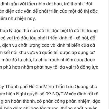
định gắn với tầm nhìn dài hạn, trở thành “đột
àn diện các vấn đề phát triển của một đô thị đặc
điểm như hiện nay.
háp lý đặc thù của đô thị đặc biệt là đô thị trung
ó vai trò đầu tàu phát triển kinh tế - xã hội, đổi
s, dịch vụ chất lượng cao và kinh tế biển của cả
tâm kết nối khu vực và quốc tế; được áp dụng cơ
ó mức độ tự chủ, tự chịu trách nhiệm cao; được
n phù hợp nhằm phát huy tối đa vai trò động lực
h ủy Thành phố Hồ Chí Minh Trần Lưu Quang cho
hực hiện Nghị quyết số 09-NQ/TW xác định rất rõ
ời gian hoàn thành, có phân công phân nhiệm, đặc
hể, bảo đảm chỉ đạo tập trung, thống nhất, xuyên