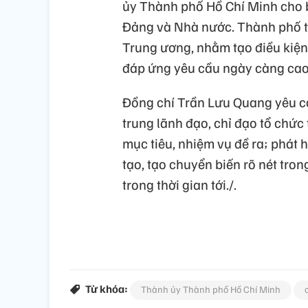
ủy Thành phố Hồ Chí Minh cho b
Đảng và Nhà nước. Thành phố th
Trung ương, nhằm tạo điều kiện 
đáp ứng yêu cầu ngày càng cao 
Đồng chí Trần Lưu Quang yêu cầ
trung lãnh đạo, chỉ đạo tổ chức 
mục tiêu, nhiệm vụ đề ra; phát 
tạo, tạo chuyển biến rõ nét tro
trong thời gian tới./.
Từ khóa:
Thành ủy Thành phố Hồ Chí Minh