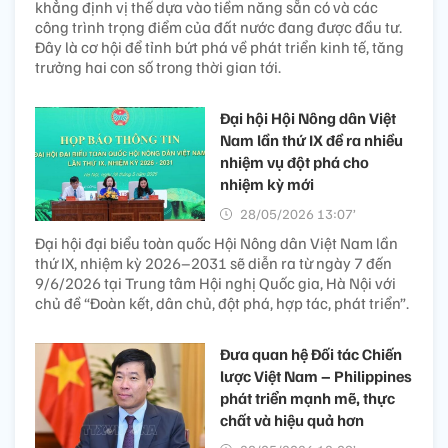
khẳng định vị thế dựa vào tiềm năng sẵn có và các
công trình trọng điểm của đất nước đang được đầu tư.
Đây là cơ hội để tỉnh bứt phá về phát triển kinh tế, tăng
trưởng hai con số trong thời gian tới.
Đại hội Hội Nông dân Việt
Nam lần thứ IX đề ra nhiều
nhiệm vụ đột phá cho
nhiệm kỳ mới
28/05/2026 13:07’
Đại hội đại biểu toàn quốc Hội Nông dân Việt Nam lần
thứ IX, nhiệm kỳ 2026–2031 sẽ diễn ra từ ngày 7 đến
9/6/2026 tại Trung tâm Hội nghị Quốc gia, Hà Nội với
chủ đề “Đoàn kết, dân chủ, đột phá, hợp tác, phát triển”.
Đưa quan hệ Đối tác Chiến
lược Việt Nam – Philippines
phát triển mạnh mẽ, thực
chất và hiệu quả hơn