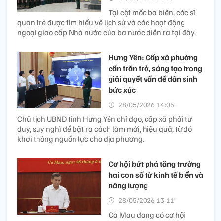
Tại cột mốc ba biên, các sĩ
quan trẻ được tìm hiểu về lịch sử và các hoạt động
ngoại giao cấp Nhà nước của ba nước diễn ra tại đây.
Hưng Yên: Cấp xã phường
cần trăn trở, sáng tạo trong
giải quyết vấn đề dân sinh
bức xúc
28/05/2026 14:05’
Chủ tịch UBND tỉnh Hưng Yên chỉ đạo, cấp xã phải tư
duy, suy nghĩ để bật ra cách làm mới, hiệu quả, từ đó
khơi thông nguồn lực cho địa phương.
Cơ hội bứt phá tăng trưởng
hai con số từ kinh tế biển và
năng lượng
28/05/2026 13:11’
Cà Mau đang có cơ hội