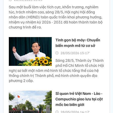
Sau một buổi làm việc tích cực, khẩn trương, nghiêm
túc, trách nhiệm cao, sáng 28/5, Hội nghị Hội đồng
nhân dân (HĐND) toàn quốc triển khai phương hướng,
nhiệm vụ nhiệm kỳ 2026 - 2031 đã hoàn thành toàn bộ
chương trình đề ra.
Tinh gọn bộ máy: Chuyển
biến mạnh mẽ từ cơ sở
28/05/2026 15:17’
Sáng 28/5, Thành ủy Thành
phố Hồ Chí Minh tổ chức Hội
nghị sơ kết một năm mô hình tổ chức tổng thể của hệ
thống chính trị Thành phố, mô hình chính quyền địa
phương 2 cấp.
Sĩ quan trẻ Việt Nam - Lào -
Campuchia giao lưu tại cột
mốc ba biên giới
28/05/2026 14:17’