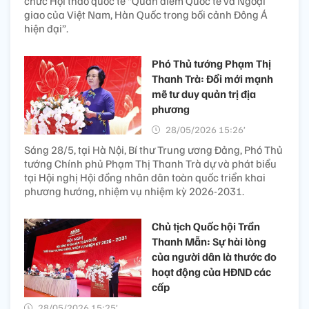
chức Hội thảo quốc tế “Quan điểm Quốc tế và Ngoại
giao của Việt Nam, Hàn Quốc trong bối cảnh Đông Á
hiện đại”.
Phó Thủ tướng Phạm Thị
Thanh Trà: Đổi mới mạnh
mẽ tư duy quản trị địa
phương
28/05/2026 15:26’
Sáng 28/5, tại Hà Nội, Bí thư Trung ương Đảng, Phó Thủ
tướng Chính phủ Phạm Thị Thanh Trà dự và phát biểu
tại Hội nghị Hội đồng nhân dân toàn quốc triển khai
phương hướng, nhiệm vụ nhiệm kỳ 2026-2031.
Chủ tịch Quốc hội Trần
Thanh Mẫn: Sự hài lòng
của người dân là thước đo
hoạt động của HĐND các
cấp
28/05/2026 15:25’