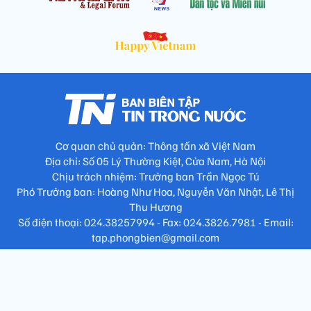
Cơ quan chủ quản: Thông tấn xã Việt Nam
Địa chỉ: Số 05 Lý Thường Kiệt, Cửa Nam, Hà Nội
Chịu trách nhiệm: Trưởng ban Trần Ngọc Tú
Phó Trưởng ban: Hoàng Như Hoa, Nguyễn Văn Nhật, Lê Thị
Thu Hương
Số điện thoại: 024.38257994 - Fax: 024.3826.7981 - Email:
tap.phongbien@gmail.com
Không sao chép nội dung khi chưa có sự đồng ý bằng văn bản
!
Trang chủ
Giới thiệu