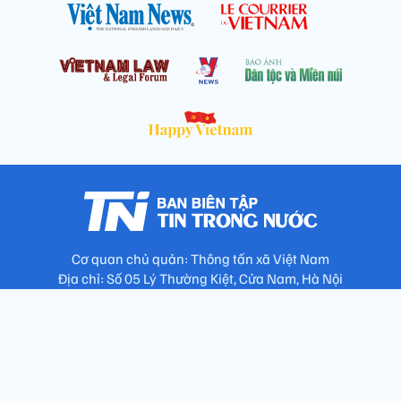
Cơ quan chủ quản: Thông tấn xã Việt Nam
Địa chỉ: Số 05 Lý Thường Kiệt, Cửa Nam, Hà Nội
Chịu trách nhiệm: Trưởng ban Trần Ngọc Tú
Phó Trưởng ban: Hoàng Như Hoa, Nguyễn Văn Nhật, Lê Thị
Thu Hương
Số điện thoại: 024.38257994 - Fax: 024.3826.7981 - Email:
tap.phongbien@gmail.com