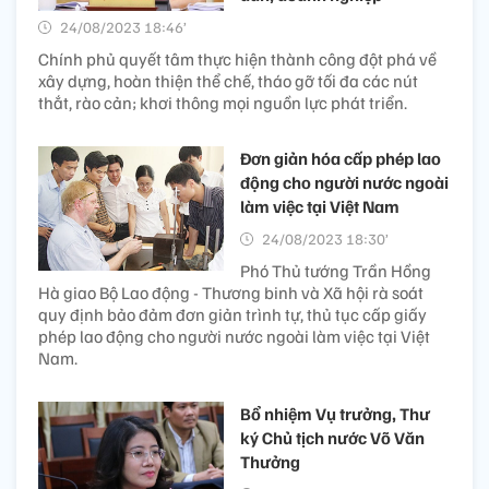
24/08/2023 18:46’
Chính phủ quyết tâm thực hiện thành công đột phá về
xây dựng, hoàn thiện thể chế, tháo gỡ tối đa các nút
thắt, rào cản; khơi thông mọi nguồn lực phát triển.
Đơn giản hóa cấp phép lao
động cho người nước ngoài
làm việc tại Việt Nam
24/08/2023 18:30’
Phó Thủ tướng Trần Hồng
Hà giao Bộ Lao động - Thương binh và Xã hội rà soát
quy định bảo đảm đơn giản trình tự, thủ tục cấp giấy
phép lao động cho người nước ngoài làm việc tại Việt
Nam.
Bổ nhiệm Vụ trưởng, Thư
ký Chủ tịch nước Võ Văn
Thưởng