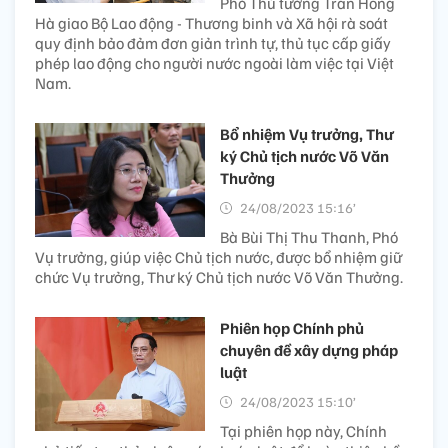
Phó Thủ tướng Trần Hồng
Hà giao Bộ Lao động - Thương binh và Xã hội rà soát
quy định bảo đảm đơn giản trình tự, thủ tục cấp giấy
phép lao động cho người nước ngoài làm việc tại Việt
Nam.
Bổ nhiệm Vụ trưởng, Thư
ký Chủ tịch nước Võ Văn
Thưởng
24/08/2023 15:16’
Bà Bùi Thị Thu Thanh, Phó
Vụ trưởng, giúp việc Chủ tịch nước, được bổ nhiệm giữ
chức Vụ trưởng, Thư ký Chủ tịch nước Võ Văn Thưởng.
Phiên họp Chính phủ
chuyên đề xây dựng pháp
luật
24/08/2023 15:10’
Tại phiên họp này, Chính