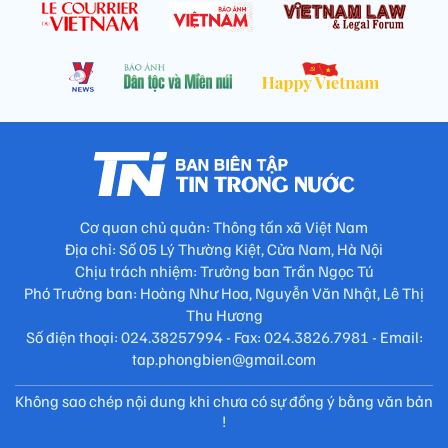
Cơ quan chủ quản: Thông tấn xã Việt Nam
Địa chỉ: Số 05 Lý Thường Kiệt, Cửa Nam, Hà Nội
Chịu trách nhiệm: Trưởng ban Trần Ngọc Tú
Phó Trưởng ban: Hoàng Như Hoa, Nguyễn Văn Nhật, Lê Thị
Thu Hương
Số điện thoại: 024.38257994 - Fax: 024.3826.7981 - Email:
tap.phongbien@gmail.com
Không sao chép nội dung khi chưa có sự đồng ý bằng văn bản
!