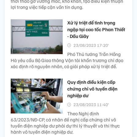
thời tháo gỡ vướng mắc, khó khăn, tạo điều kiện thuận
lợi trong việc tiếp cận vốn tín dụng.
Xử lý triệt để tình trạng
ngập tại cao tốc Phan Thiết
- Dầu Giây
23/08/2023 17:20’
Phó Thủ tướng Trần Hồng
Hà yêu cầu Bộ Giao thông Vận tải khẩn trương chỉ đạo
xác định rõ nguyên nhân, có giải pháp xử lý triệt để.
Quy định điều kiện cấp
chứng chỉ vô tuyến điện
nghiệp dư
23/08/2023 11:40’
Theo Nghị định
63/2023/NĐ-CP, cá nhân đề nghị cấp chứng chỉ vô
tuyến điện nghiệp dư phải dự thi lý thuyết và thi thực
hành vô tuyến điện nghiệp dư.