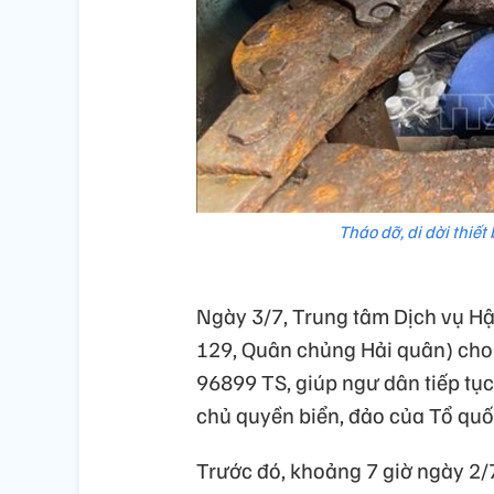
Tháo dỡ, di dời thiết
Ngày 3/7, Trung tâm Dịch vụ Hậ
129, Quân chủng Hải quân) cho 
96899 TS, giúp ngư dân tiếp tục
chủ quyền biển, đảo của Tổ quố
Trước đó, khoảng 7 giờ ngày 2/7