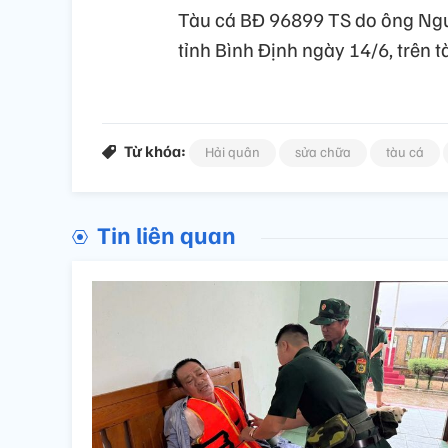
Tàu cá BĐ 96899 TS do ông Ngu
tỉnh Bình Định ngày 14/6, trên t
Từ khóa:
Hải quân
sửa chữa
tàu cá
Tin liên quan