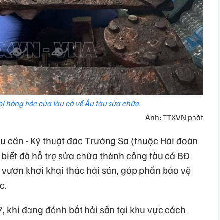
 bị hỏng hóc của tàu cá về Âu tàu sửa chữa.
Ảnh: TTXVN phát
u cần - Kỹ thuật đảo Trường Sa (thuộc Hải đoàn
biết đã hỗ trợ sửa chữa thành công tàu cá BĐ
 vươn khơi khai thác hải sản, góp phần bảo vệ
c.
, khi đang đánh bắt hải sản tại khu vực cách