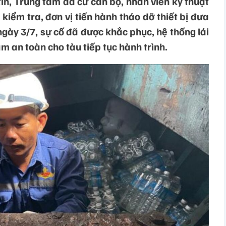
in, Trung tâm đã cử cán bộ, nhân viên kỹ thuật
kiểm tra, đơn vị tiến hành tháo dỡ thiết bị đưa
gày 3/7, sự cố đã được khắc phục, hệ thống lái
 an toàn cho tàu tiếp tục hành trình.