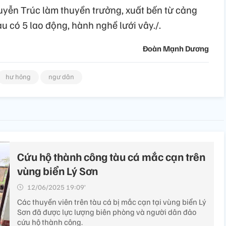
yễn Trúc làm thuyền trưởng, xuất bến từ cảng
àu có 5 lao động, hành nghề lưới vây./.
Đoàn Mạnh Dương
hư hỏng
ngư dân
Cứu hộ thành công tàu cá mắc cạn trên
vùng biển Lý Sơn
12/06/2025 19:09’
Các thuyền viên trên tàu cá bị mắc cạn tại vùng biển Lý
Sơn đã được lực lượng biên phòng và người dân đảo
cứu hộ thành công.