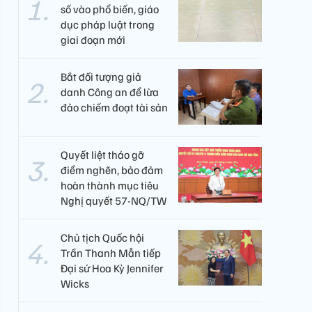
số vào phổ biến, giáo
dục pháp luật trong
giai đoạn mới
Bắt đối tượng giả
danh Công an để lừa
đảo chiếm đoạt tài sản
Quyết liệt tháo gỡ
điểm nghẽn, bảo đảm
hoàn thành mục tiêu
Nghị quyết 57-NQ/TW
Chủ tịch Quốc hội
Trần Thanh Mẫn tiếp
Đại sứ Hoa Kỳ Jennifer
Wicks