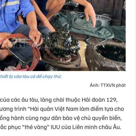
hiết bị vào tàu cá để chạy thử.
Ảnh: TTXVN phát
của các âu tàu, làng chài thuộc Hải đoàn 129,
ương trình “Hải quân Việt Nam làm điểm tựa cho
đồng hành cùng ngư dân bảo vệ chủ quyền biển,
ắc phục “thẻ vàng” IUU của Liên minh châu Âu.