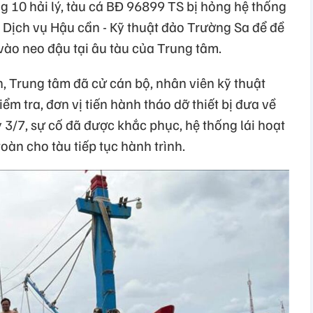
10 hải lý, tàu cá BĐ 96899 TS bị hỏng hệ thống
âm Dịch vụ Hậu cần - Kỹ thuật đảo Trường Sa để đề
vào neo đậu tại âu tàu của Trung tâm.
n, Trung tâm đã cử cán bộ, nhân viên kỹ thuật
ểm tra, đơn vị tiến hành tháo dỡ thiết bị đưa về
3/7, sự cố đã được khắc phục, hệ thống lái hoạt
àn cho tàu tiếp tục hành trình.