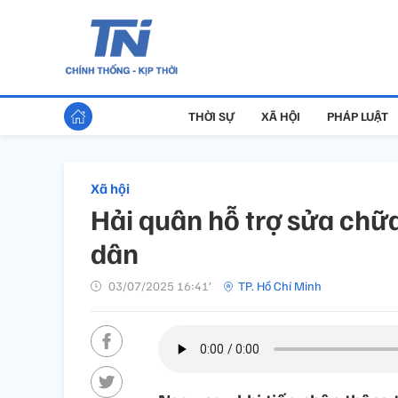
THỜI SỰ
XÃ HỘI
PHÁP LUẬT
Xã hội
Hải quân hỗ trợ sửa chữ
dân
03/07/2025 16:41’
TP. Hồ Chí Minh