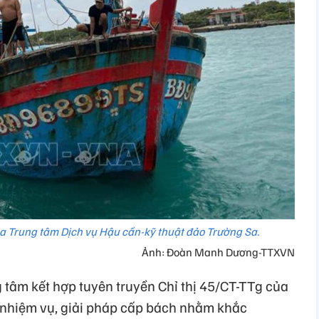
ủa Trung tâm Dịch vụ Hậu cần-kỹ thuật đảo Trường Sa.
Ảnh: Đoàn Manh Dương-TTXVN
 tâm kết hợp tuyên truyền Chỉ thị 45/CT-TTg của
 nhiệm vụ, giải pháp cấp bách nhằm khắc