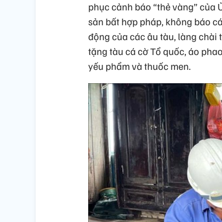
phục cảnh báo “thẻ vàng” của Ủ
sản bất hợp pháp, không báo cáo
động của các âu tàu, làng chài
tặng tàu cá cờ Tổ quốc, áo phao
yếu phẩm và thuốc men.