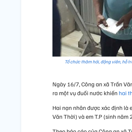
Tổ chức thăm hỏi, động viên, hỗ t
Ngày 16/7, Công an xã Trần Văn 
ra một vụ đuối nước khiến
hai t
Hai nạn nhân được xác định là 
Văn Thời) và em T.P (sinh năm 
Theo báo cáo của Công an xã Tr