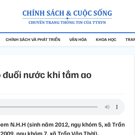
CHÍNH SÁCH VÀ PHÁT TRIỂN
VĂN HÓA
KHOA HỌC
TRAN
o đuối nước khi tắm ao
 em N.H.H (sinh năm 2012, ngụ khóm 5, xã Trần
 2009, ngụ khóm 7, xã Trần Văn Thời).