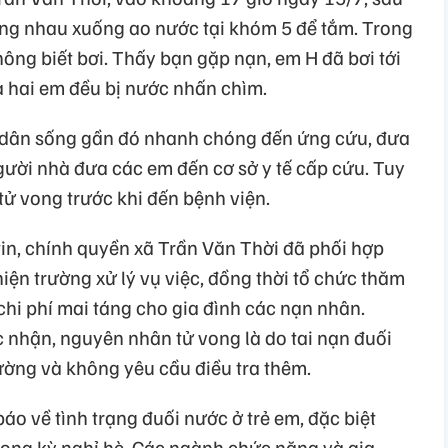
cùng nhau xuống ao nước tại khóm 5 để tắm. Trong
hông biết bơi. Thấy bạn gặp nạn, em H đã bơi tới
ả hai em đều bị nước nhấn chìm.
i dân sống gần đó nhanh chóng đến ứng cứu, đưa
gười nhà đưa các em đến cơ sở y tế cấp cứu. Tuy
 tử vong trước khi đến bệnh viện.
in, chính quyền xã Trần Văn Thời đã phối hợp
ện trường xử lý vụ việc, đồng thời tổ chức thăm
 chi phí mai táng cho gia đình các nạn nhân.
 nhận, nguyên nhân tử vong là do tai nạn đuối
ường và không yêu cầu điều tra thêm.
báo về tình trạng đuối nước ở trẻ em, đặc biệt
trong kỳ nghỉ hè. Các ngành chức năng và gia