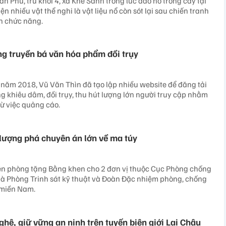
n Phú, trú khối 4, xã Khe Sanh trong lúc đào hố trồng cây tại
n nhiều vật thể nghi là vật liệu nổ còn sót lại sau chiến tranh
n chức năng.
ợng truyền bá văn hóa phẩm đồi trụy
ừ năm 2018, Vũ Văn Thìn đã tạo lập nhiều website để đăng tải
ng khiêu dâm, đồi trụy, thu hút lượng lớn người truy cập nhằm
từ việc quảng cáo.
lượng phá chuyên án lớn về ma túy
iên phòng tặng Bằng khen cho 2 đơn vị thuộc Cục Phòng chống
là Phòng Trinh sát kỹ thuật và Đoàn Đặc nhiệm phòng, chống
 miền Nam.
hệ, giữ vững an ninh trên tuyến biên giới Lai Châu