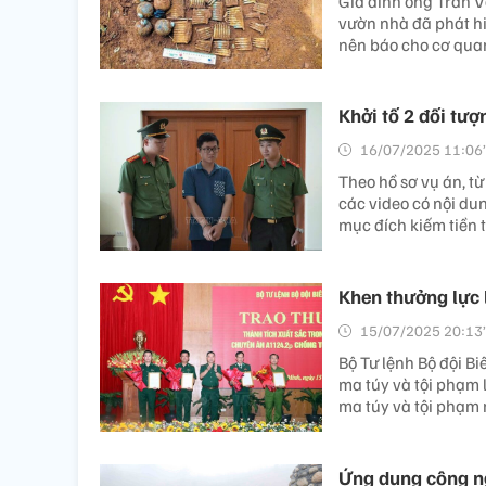
Gia đình ông Trần Vă
vườn nhà đã phát hiệ
nên báo cho cơ qua
Khởi tố 2 đối tư
16/07/2025 11:06’
Theo hồ sơ vụ án, t
các video có nội du
mục đích kiếm tiền 
Khen thưởng lực 
15/07/2025 20:13’
Bộ Tư lệnh Bộ đội B
ma túy và tội phạm 
ma túy và tội phạm
Ứng dụng công ng