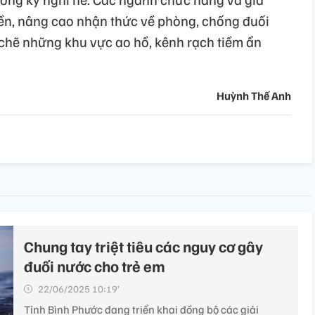
ền, nâng cao nhận thức về phòng, chống đuối
 chẽ những khu vực ao hồ, kênh rạch tiềm ẩn
Huỳnh Thế Anh
Chung tay triệt tiêu các nguy cơ gây
đuối nước cho trẻ em
22/06/2025 10:19’
Tỉnh Bình Phước đang triển khai đồng bộ các giải