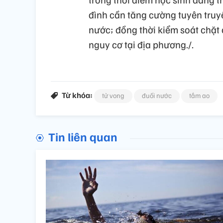
đình cần tăng cường tuyên truy
nước; đồng thời kiểm soát chặt
nguy cơ tại địa phương./.
Từ khóa:
tử vong
đuối nước
tắm ao
Tin liên quan