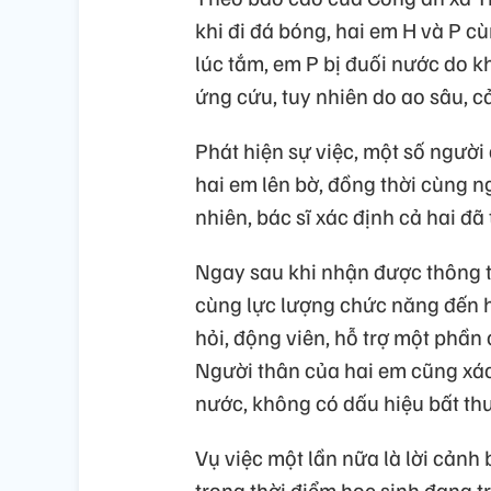
khi đi đá bóng, hai em H và P 
lúc tắm, em P bị đuối nước do k
ứng cứu, tuy nhiên do ao sâu, c
Phát hiện sự việc, một số ngườ
hai em lên bờ, đồng thời cùng n
nhiên, bác sĩ xác định cả hai đã
Ngay sau khi nhận được thông t
cùng lực lượng chức năng đến hi
hỏi, động viên, hỗ trợ một phần
Người thân của hai em cũng xác
nước, không có dấu hiệu bất th
Vụ việc một lần nữa là lời cảnh 
trong thời điểm học sinh đang 