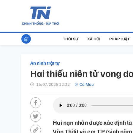
THỜI SỰ
XÃ HỘI
PHÁP LUẬT
An ninh trật tự
Hai thiếu niên tử vong d
16/07/2025 12:32’
Cà Mau
Hai nạn nhân được xác định là
Văn Thời) và em T.P (sinh năm