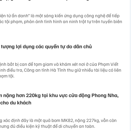
ện tử ẩn danh” là một sáng kiến ứng dụng công nghệ để tiếp
ác tội phạm, phản ánh tình hình an ninh trật tự trên tuyến biên
 tượng lợi dụng các quyền tự do dân chủ
lệnh bắt bị can để tạm giam và khám xét nơi ở của Phạm Viết
h điều tra, Công an tỉnh Hà Tĩnh thu giữ nhiều tài liệu có liên
ạm tội.
om nặng hơn 220kg tại khu vực cửa động Phong Nha,
 cho du khách
g xác định đây là một quả bom MK82, nặng 227kg, vẫn còn
ưng đủ điều kiện kỹ thuật để di chuyển an toàn.