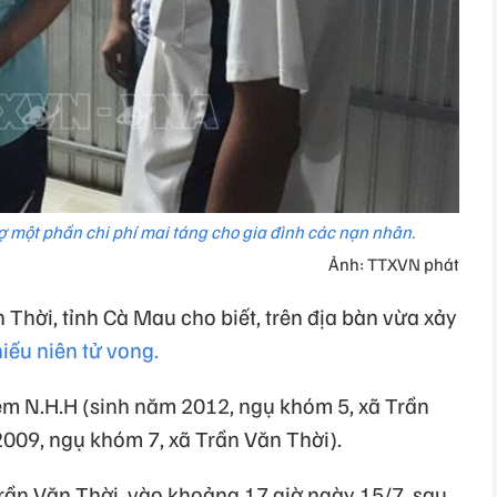
rợ một phần chi phí mai táng cho gia đình các nạn nhân.
Ảnh: TTXVN phát
Thời, tỉnh Cà Mau cho biết, trên địa bàn vừa xảy
hiếu niên tử vong.
em N.H.H (sinh năm 2012, ngụ khóm 5, xã Trần
2009, ngụ khóm 7, xã Trần Văn Thời).
ần Văn Thời, vào khoảng 17 giờ ngày 15/7, sau