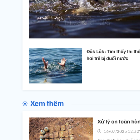
Đắk Lắk: Tìm thấy thi th
hai trẻ bị đuối nước
Xem thêm
Xử lý an toàn hà
16/07/2025 12:32’