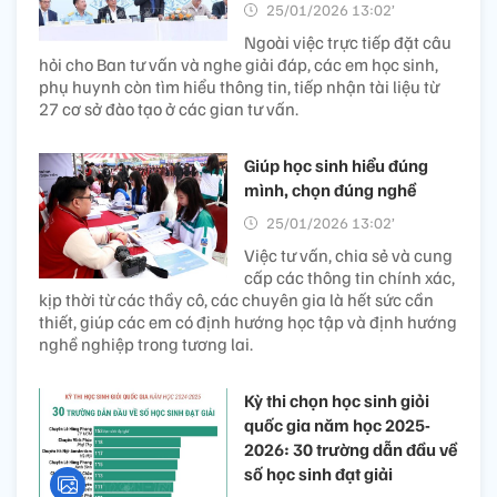
25/01/2026 13:02’
Ngoài việc trực tiếp đặt câu
hỏi cho Ban tư vấn và nghe giải đáp, các em học sinh,
phụ huynh còn tìm hiểu thông tin, tiếp nhận tài liệu từ
27 cơ sở đào tạo ở các gian tư vấn.
Giúp học sinh hiểu đúng
mình, chọn đúng nghề
25/01/2026 13:02’
Việc tư vấn, chia sẻ và cung
cấp các thông tin chính xác,
kịp thời từ các thầy cô, các chuyên gia là hết sức cần
thiết, giúp các em có định hướng học tập và định hướng
nghề nghiệp trong tương lai.
Kỳ thi chọn học sinh giỏi
quốc gia năm học 2025-
2026: 30 trường dẫn đầu về
số học sinh đạt giải