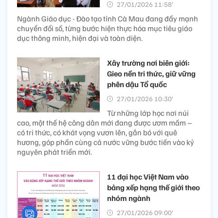
27/01/2026 11:58’
Ngành Giáo dục - Đào tạo tỉnh Cà Mau đang đẩy mạnh
chuyển đổi số, từng bước hiện thực hóa mục tiêu giáo
dục thông minh, hiện đại và toàn diện.
Xây trường nơi biên giới:
Gieo nền tri thức, giữ vững
phên dậu Tổ quốc
27/01/2026 10:30’
Từ những lớp học nơi núi
cao, một thế hệ công dân mới đang được ươm mầm –
có tri thức, có khát vọng vươn lên, gắn bó với quê
hương, góp phần cùng cả nước vững bước tiến vào kỷ
nguyên phát triển mới.
11 đại học Việt Nam vào
bảng xếp hạng thế giới theo
nhóm ngành
27/01/2026 09:00’