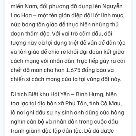
miền Nam, đối phương đã dựng lên Nguyễn
Lạc Hóa – một tên gián điệp đội lốt linh mục,
núp bóng tôn giáo để thực hiện những thủ
đoạn thâm độc. Với vai trò cầm đầu, đối
tượng này đã lợi dụng triệt để vấn đề dân tộc
và tôn giáo để chia rẽ khối đại đoàn kết giữa
cách mạng với nhân dân, trực tiếp gây ra cái
chết dã man cho hơn 1.675 đồng bào và
chiến sĩ cách mạng của ta tại vùng đất này.
Di tích Biệt khu Hải Yến – Bình Hưng, hiện
tọa lạc tại địa bàn xã Phú Tân, tỉnh Cà Mau,
là nơi ghi dấu sự hy sinh anh dũng của hàng
nghìn cán bộ và nhân dân trong cuộc đấu
tranh giành độc lập dân tộc. Dù đã được