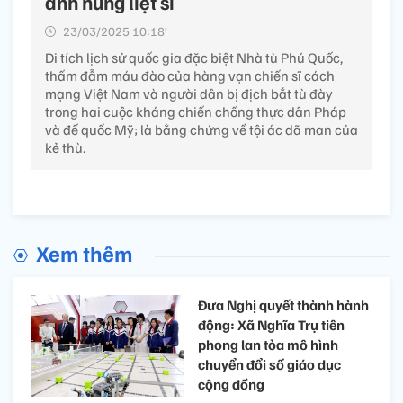
anh hùng liệt sĩ
23/03/2025 10:18’
Di tích lịch sử quốc gia đặc biệt Nhà tù Phú Quốc,
thấm đẫm máu đào của hàng vạn chiến sĩ cách
mạng Việt Nam và người dân bị địch bắt tù đày
trong hai cuộc kháng chiến chống thực dân Pháp
và đế quốc Mỹ; là bằng chứng về tội ác dã man của
kẻ thù.
Xem thêm
Đưa Nghị quyết thành hành
động: Xã Nghĩa Trụ tiên
phong lan tỏa mô hình
chuyển đổi số giáo dục
cộng đồng