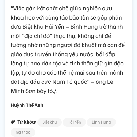
“Việc gắn kết chặt chẽ giữa nghiên cứu
khoa học với công tác bảo tồn sẽ góp phần
đưa Biệt khu Hải Yến – Bình Hưng trở thành
một “địa chỉ đỏ” thực thụ, không chỉ để
tưởng nhớ những người đã khuất mà còn để
giáo dục truyền thống yêu nước, bồi đắp
lòng tự hào dân tộc và tinh thần giữ gìn độc
lập, tự do cho các thế hệ mai sau trên mảnh
đất địa đầu cực Nam Tổ quốc” – ông Lê
Minh Sơn bày tỏ./.
Huỳnh Thế Anh
Từ khóa:
Biệt khu
Hải Yến
Bình Hưng
hội thảo