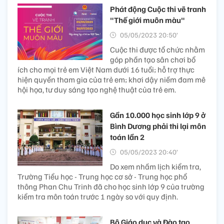
Phát động Cuộc thi vẽ tranh
"Thế giới muôn màu"
05/05/2023 20:50’
Cuộc thi được tổ chức nhằm
góp phần tạo sân chơi bổ
ích cho mọi trẻ em Việt Nam dưới 16 tuổi; hỗ trợ thực
hiện quyền tham gia của trẻ em; khơi dậy niềm đam mê
hội họa, tư duy sáng tạo nghệ thuật của trẻ em.
Gần 10.000 học sinh lớp 9 ở
Bình Dương phải thi lại môn
toán lần 2
05/05/2023 20:40’
Do xem nhầm lịch kiểm tra,
Trường Tiểu học - Trung học cơ sở - Trung học phổ
thông Phan Chu Trinh đã cho học sinh lớp 9 của trường
kiểm tra môn toán trước 1 ngày so với quy định.
Bộ Giáo dục và Đào tạo