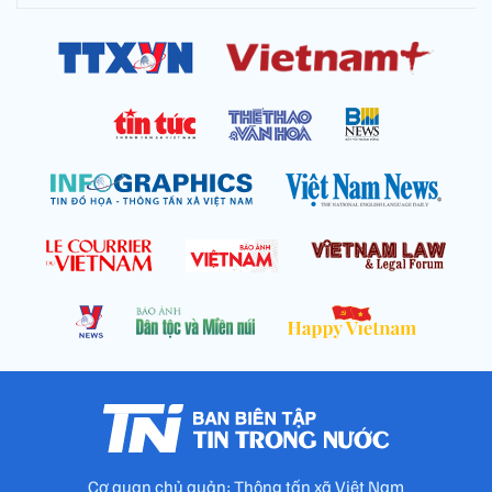
Cơ quan chủ quản: Thông tấn xã Việt Nam