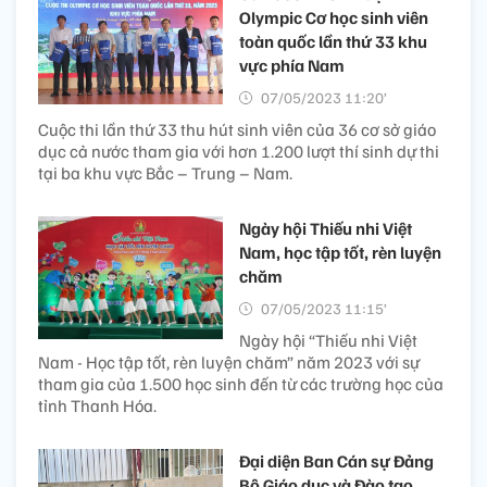
Olympic Cơ học sinh viên
toàn quốc lần thứ 33 khu
vực phía Nam
07/05/2023 11:20’
Cuộc thi lần thứ 33 thu hút sinh viên của 36 cơ sở giáo
dục cả nước tham gia với hơn 1.200 lượt thí sinh dự thi
tại ba khu vực Bắc – Trung – Nam.
Ngày hội Thiếu nhi Việt
Nam, học tập tốt, rèn luyện
chăm
07/05/2023 11:15’
Ngày hội “Thiếu nhi Việt
Nam - Học tập tốt, rèn luyện chăm” năm 2023 với sự
tham gia của 1.500 học sinh đến từ các trường học của
tỉnh Thanh Hóa.
Đại diện Ban Cán sự Đảng
Bộ Giáo dục và Đào tạo