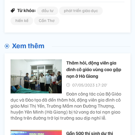
Từ khóa:
đầu tư
phát triển giáo dục
hiến kế
Cần Thơ
Xem thêm
Thăm hỏi, động viên gia
đình cô giáo vùng cao gặp
nạn ở Hà Giang
07/05/2023 17:20’
Đoàn công tác của Bộ Giáo
dục và Đào tạo đã đến thăm hỏi, động viên gia đình cô
giáo Mai Thị Yến, Trường Mầm non Đường Thượng,
huyện Yên Minh (Hà Giang) bị tử vong do tai nạn giao
thông trên đường trở lại trường sau dịp nghỉ lễ.
Gần 500 thí sinh dự thi