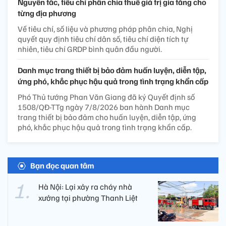
Nguyên tắc, tiêu chí phân chia thuế giá trị gia tăng cho
từng địa phương
Về tiêu chí, số liệu và phương pháp phân chia, Nghị
quyết quy định tiêu chí dân số, tiêu chí diện tích tự
nhiên, tiêu chí GRDP bình quân đầu người.
Danh mục trang thiết bị bảo đảm huấn luyện, diễn tập,
ứng phó, khắc phục hậu quả trong tình trạng khẩn cấp
Phó Thủ tướng Phan Văn Giang đã ký Quyết định số
1508/QĐ-TTg ngày 7/8/2026 ban hành Danh mục
trang thiết bị bảo đảm cho huấn luyện, diễn tập, ứng
phó, khắc phục hậu quả trong tình trạng khẩn cấp.
Bạn đọc quan tâm
Hà Nội: Lại xảy ra cháy nhà
xưởng tại phường Thanh Liệt