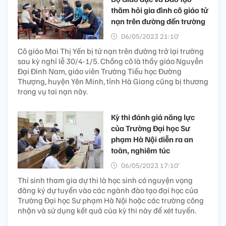
thăm hỏi gia đình cô giáo tử
nạn trên đường đến trường
06/05/2023 21:10’
Cô giáo Mai Thị Yến bị tử nạn trên đường trở lại trường
sau kỳ nghỉ lễ 30/4-1/5. Chồng cô là thầy giáo Nguyễn
Đại Đình Nam, giáo viên Trường Tiểu học Đường
Thượng, huyện Yên Minh, tỉnh Hà Giang cũng bị thương
trong vụ tai nạn này.
Kỳ thi đánh giá năng lực
của Trường Đại học Sư
phạm Hà Nội diễn ra an
toàn, nghiêm túc
06/05/2023 17:10’
Thí sinh tham gia dự thi là học sinh có nguyện vọng
đăng ký dự tuyển vào các ngành đào tạo đại học của
Trường Đại học Sư phạm Hà Nội hoặc các trường công
nhận và sử dụng kết quả của kỳ thi này để xét tuyển.