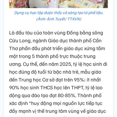
Dụng cụ học tập được thầy cô sáng tạo từ phế liệu.
(Ảnh: Ánh Tuyết/ TTXVN)
Là đầu tàu của toàn vùng Đồng bằng sông
Cửu Long, ngành Giáo dục thành phố Cần
Thơ phấn đấu phát triển giáo dục xứng tầm
một trong 5 thành phố trực thuộc trung
ương. Cụ thể, đến năm 2025, tỷ lệ học sinh đi
học đúng độ tuổi từ bậc nhà trẻ, mẫu giáo
đến Trung học Cơ sở đạt trên 95%; ít nhất
90% học sinh THCS học lên THPT, tỷ lệ lao
động qua đào tạo đạt 80-85%. Thành phố
xác định “huy động mọi nguồn lực tiếp tục
đẩy mạnh vị thế trung tâm vùng về giáo dục