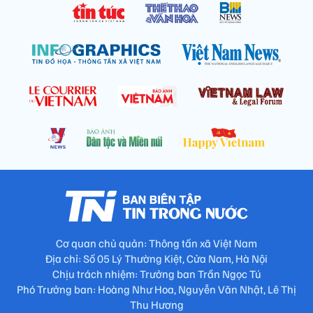
Cơ quan chủ quản: Thông tấn xã Việt Nam
Địa chỉ: Số 05 Lý Thường Kiệt, Cửa Nam, Hà Nội
Chịu trách nhiệm: Trưởng ban Trần Ngọc Tú
Phó Trưởng ban: Hoàng Như Hoa, Nguyễn Văn Nhật, Lê Thị
Thu Hương