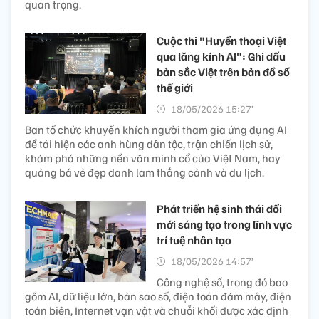
quan trọng.
Cuộc thi "Huyền thoại Việt
qua lăng kính AI": Ghi dấu
bản sắc Việt trên bản đồ số
thế giới
18/05/2026 15:27’
Ban tổ chức khuyến khích người tham gia ứng dụng AI
để tái hiện các anh hùng dân tộc, trận chiến lịch sử,
khám phá những nền văn minh cổ của Việt Nam, hay
quảng bá vẻ đẹp danh lam thắng cảnh và du lịch.
Phát triển hệ sinh thái đổi
mới sáng tạo trong lĩnh vực
trí tuệ nhân tạo
18/05/2026 14:57’
Công nghệ số, trong đó bao
gồm AI, dữ liệu lớn, bản sao số, điện toán đám mây, điện
toán biên, Internet vạn vật và chuỗi khối được xác định