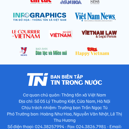
Cơ quan chủ quản: Thông tấn xã Việt Nam
Địa chỉ: Số 05 Lý Thường Kiệt, Cửa Nam, Hà Nội
Chịu trách nhiệm: Trưởng ban Trần Ngọc Tú
Phó Trưởng ban: Hoàng Như Hoa, Nguyễn Văn Nhật, Lê Thị
Thu Hương
Số điện thoại: 024.38257994 - Fax: 024.3826.7981 - Email: