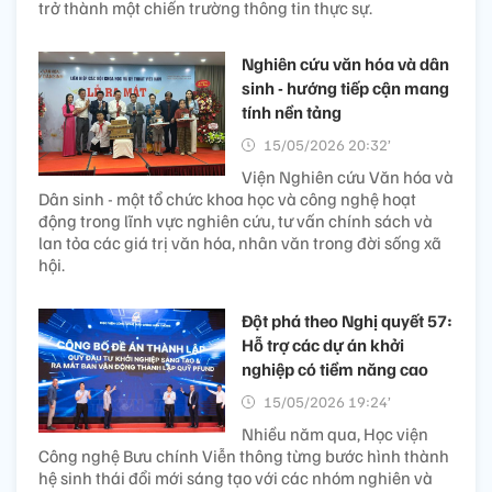
trở thành một chiến trường thông tin thực sự.
Nghiên cứu văn hóa và dân
sinh - hướng tiếp cận mang
tính nền tảng
15/05/2026 20:32’
Viện Nghiên cứu Văn hóa và
Dân sinh - một tổ chức khoa học và công nghệ hoạt
động trong lĩnh vực nghiên cứu, tư vấn chính sách và
lan tỏa các giá trị văn hóa, nhân văn trong đời sống xã
hội.
Đột phá theo Nghị quyết 57:
Hỗ trợ các dự án khởi
nghiệp có tiềm năng cao
15/05/2026 19:24’
Nhiều năm qua, Học viện
Công nghệ Bưu chính Viễn thông từng bước hình thành
hệ sinh thái đổi mới sáng tạo với các nhóm nghiên và