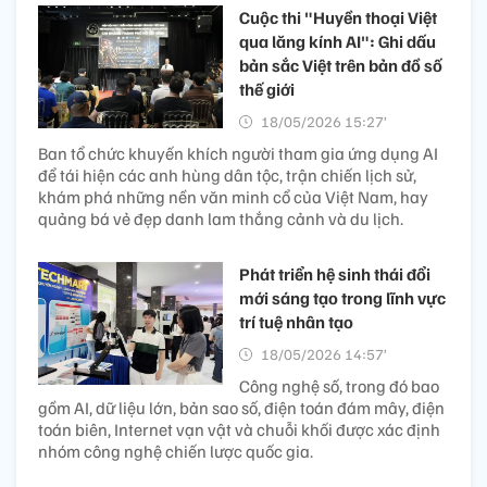
Cuộc thi "Huyền thoại Việt
qua lăng kính AI": Ghi dấu
bản sắc Việt trên bản đồ số
thế giới
18/05/2026 15:27’
Ban tổ chức khuyến khích người tham gia ứng dụng AI
để tái hiện các anh hùng dân tộc, trận chiến lịch sử,
khám phá những nền văn minh cổ của Việt Nam, hay
quảng bá vẻ đẹp danh lam thắng cảnh và du lịch.
Phát triển hệ sinh thái đổi
mới sáng tạo trong lĩnh vực
trí tuệ nhân tạo
18/05/2026 14:57’
Công nghệ số, trong đó bao
gồm AI, dữ liệu lớn, bản sao số, điện toán đám mây, điện
toán biên, Internet vạn vật và chuỗi khối được xác định
nhóm công nghệ chiến lược quốc gia.