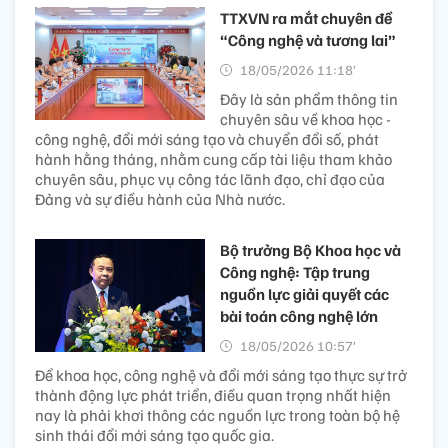
TTXVN ra mắt chuyên đề
“Công nghệ và tương lai”
18/05/2026 11:18’
Đây là sản phẩm thông tin
chuyên sâu về khoa học -
công nghệ, đổi mới sáng tạo và chuyển đổi số, phát
hành hằng tháng, nhằm cung cấp tài liệu tham khảo
chuyên sâu, phục vụ công tác lãnh đạo, chỉ đạo của
Đảng và sự điều hành của Nhà nước.
Bộ trưởng Bộ Khoa học và
Công nghệ: Tập trung
nguồn lực giải quyết các
bài toán công nghệ lớn
18/05/2026 10:57’
Để khoa học, công nghệ và đổi mới sáng tạo thực sự trở
thành động lực phát triển, điều quan trọng nhất hiện
nay là phải khơi thông các nguồn lực trong toàn bộ hệ
sinh thái đổi mới sáng tạo quốc gia.