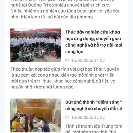
nghệ tại Quảng Trị có nhiều chuyển biến tích cực.
Nhiều nhiệm vụ nghiên cứu từng bước gắn với yêu cầu
phát triển kinh tế - xã hội của địa phương.
Thúc đẩy nghiên cứu khoa
học ứng dụng, chuyển giao
công nghệ và hỗ trợ đổi mới
sáng tạo
15/05/2026 14:23’
Thỏa thuận hợp tác giữa tỉnh với Đại học Thái Nguyên
là sự cam kết cùng nhau kiến tạo mô hình phát triển
mới dựa trên tri thức, khoa học công nghệ, dữ liệu và
nguồn nhân lực chất lượng cao.
Bứt phá thành "điểm sáng"
công nghệ và chuyển đổi số
15/05/2026 12:42’
Tỉnh sẽ thành lập Trung tâm
đổi mới sáng tạo tỉnh Phú