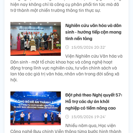
hiện nay không chỉ là công cụ phân phối tin tức mà đã
trở thành một chiến trường thông tin thực sự.
Nghiên cứu văn hóa và dân
sinh - hướng tiếp cận mang
tính nền tảng
15/05/2026 20:32’
Viện Nghiên cứu Văn hóa và
Dân sinh - một tổ chức khoa học và công nghệ hoạt
động trong lĩnh vực nghiên cứu, tư vấn chính sách và
lan tỏa các giá trị văn hóa, nhân văn trong đời sống xã
hội.
Đột phá theo Nghị quyết 57:
Hỗ trợ các dự án khởi
nghiệp có tiềm năng cao
15/05/2026 19:24’
Nhiều năm qua, Học viện
Công nghệ Bưu chính Viễn thông từng bước hình thành