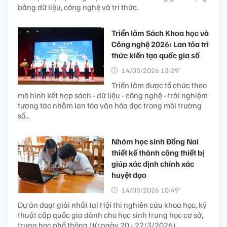
bằng dữ liệu, công nghệ và tri thức.
Triển lãm Sách Khoa học và
Công nghệ 2026: Lan tỏa tri
thức kiến tạo quốc gia số
14/05/2026 13:29’
Triển lãm được tổ chức theo
mô hình kết hợp sách - dữ liệu - công nghệ - trải nghiệm
tương tác nhằm lan tỏa văn hóa đọc trong môi trường
số...
Nhóm học sinh Đồng Nai
thiết kế thành công thiết bị
giúp xác định chính xác
huyệt đạo
14/05/2026 10:49’
Dự án đoạt giải nhất tại Hội thi nghiên cứu khoa học, kỹ
thuật cấp quốc gia dành cho học sinh trung học cơ sở,
trung học phổ thông (từ ngày 20 - 22/3/2026).