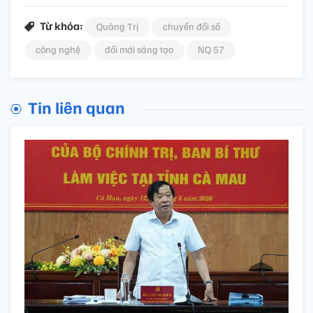
Từ khóa:
Quảng Trị
chuyển đổi số
công nghệ
đổi mới sáng tạo
NQ 57
Tin liên quan