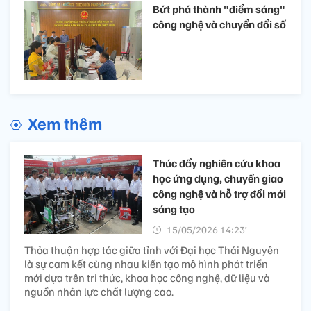
Bứt phá thành "điểm sáng"
công nghệ và chuyển đổi số
Xem thêm
Thúc đẩy nghiên cứu khoa
học ứng dụng, chuyển giao
công nghệ và hỗ trợ đổi mới
sáng tạo
15/05/2026 14:23’
Thỏa thuận hợp tác giữa tỉnh với Đại học Thái Nguyên
là sự cam kết cùng nhau kiến tạo mô hình phát triển
mới dựa trên tri thức, khoa học công nghệ, dữ liệu và
nguồn nhân lực chất lượng cao.