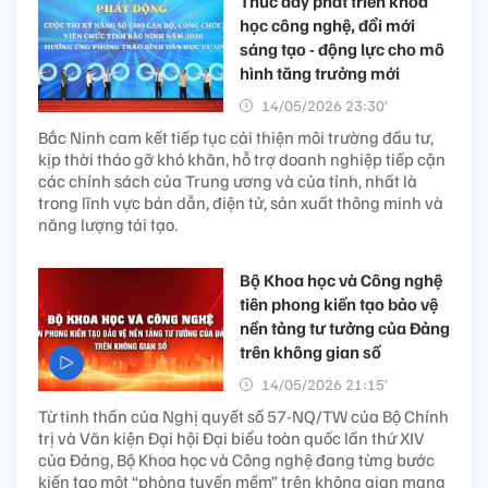
Thúc đẩy phát triển khoa
học công nghệ, đổi mới
sáng tạo - động lực cho mô
hình tăng trưởng mới
14/05/2026 23:30’
Bắc Ninh cam kết tiếp tục cải thiện môi trường đầu tư,
kịp thời tháo gỡ khó khăn, hỗ trợ doanh nghiệp tiếp cận
các chính sách của Trung ương và của tỉnh, nhất là
trong lĩnh vực bán dẫn, điện tử, sản xuất thông minh và
năng lượng tái tạo.
Bộ Khoa học và Công nghệ
tiên phong kiến tạo bảo vệ
nền tảng tư tưởng của Đảng
trên không gian số
14/05/2026 21:15’
Từ tinh thần của Nghị quyết số 57-NQ/TW của Bộ Chính
trị và Văn kiện Đại hội Đại biểu toàn quốc lần thứ XIV
của Đảng, Bộ Khoa học và Công nghệ đang từng bước
kiến tạo một “phòng tuyến mềm” trên không gian mạng