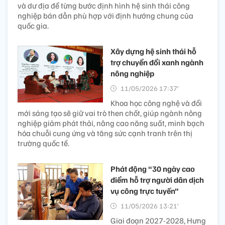
và dư địa để từng bước định hình hệ sinh thái công
nghiệp bán dẫn phù hợp với định hướng chung của
quốc gia.
Xây dựng hệ sinh thái hỗ
trợ chuyển đổi xanh ngành
nông nghiệp
11/05/2026 17:37’
Khoa học công nghệ và đổi
mới sáng tạo sẽ giữ vai trò then chốt, giúp ngành nông
nghiệp giảm phát thải, nâng cao năng suất, minh bạch
hóa chuỗi cung ứng và tăng sức cạnh tranh trên thị
trường quốc tế.
Phát động “30 ngày cao
điểm hỗ trợ người dân dịch
vụ công trực tuyến”
11/05/2026 13:21’
Giai đoạn 2027-2028, Hưng