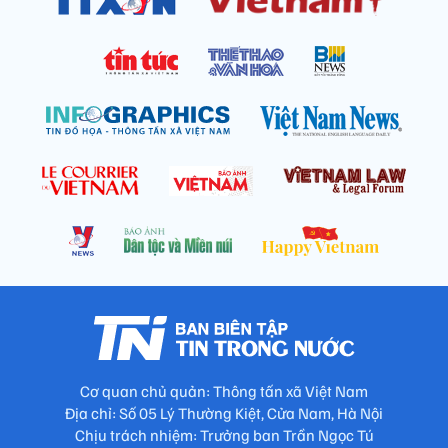
Cơ quan chủ quản: Thông tấn xã Việt Nam
Địa chỉ: Số 05 Lý Thường Kiệt, Cửa Nam, Hà Nội
Chịu trách nhiệm: Trưởng ban Trần Ngọc Tú