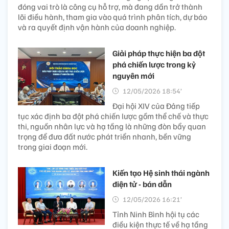
đóng vai trò là công cụ hỗ trợ, mà đang dần trở thành
lõi điều hành, tham gia vào quá trình phân tích, dự báo
và ra quyết định vận hành của doanh nghiệp.
Giải pháp thực hiện ba đột
phá chiến lược trong kỷ
nguyên mới
12/05/2026 18:54’
Đại hội XIV của Đảng tiếp
tục xác định ba đột phá chiến lược gồm thể chế và thực
thi, nguồn nhân lực và hạ tầng là những đòn bẩy quan
trọng để đưa đất nước phát triển nhanh, bền vững
trong giai đoạn mới.
Kiến tạo Hệ sinh thái ngành
điện tử - bán dẫn
12/05/2026 16:21’
Tỉnh Ninh Bình hội tụ các
điều kiện thực tế về hạ tầng