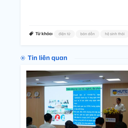
Từ khóa:
điện tử
bán dẫn
hệ sinh thái
Tin liên quan