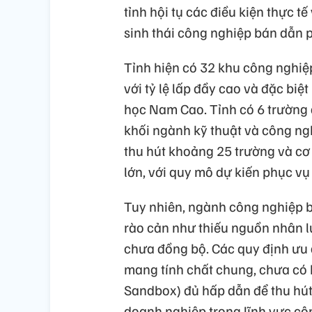
tỉnh hội tụ các điều kiện thực t
sinh thái công nghiệp bán dẫn 
Tỉnh hiện có 32 khu công nghiệ
với tỷ lệ lấp đầy cao và đặc bi
học Nam Cao. Tỉnh có 6 trường 
khối ngành kỹ thuật và công ng
thu hút khoảng 25 trường và cơ 
lớn, với quy mô dự kiến phục vụ
Tuy nhiên, ngành công nghiệp b
rào cản như thiếu nguồn nhân l
chưa đồng bộ. Các quy định ưu 
mang tính chất chung, chưa có 
Sandbox) đủ hấp dẫn để thu hút 
doanh nghiệp trong lĩnh vực cô