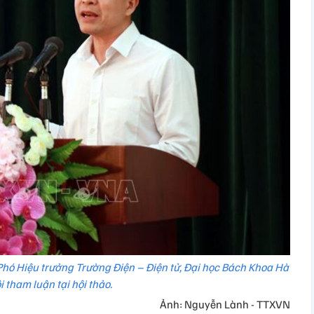
Phó Hiệu trưởng Trường Điện – Điện tử, Đại học Bách Khoa Hà
i tham luận tại hội thảo.
Ảnh: Nguyễn Lành - TTXVN