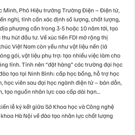
c Minh, Phó Hiệu trưởng Trường Điện – Điện tử,
 nghị, tỉnh cần xác định số lượng, chất lượng,
 địa phương cần trong 3-5 hoặc 10 năm tới, tạo
thu hút đầu tư. Về xúc tiến FDI mở rộng thị
húc Việt Nam còn yếu như vật liệu nền (lá
óng gói, vật liệu phụ trợ; tạo nhiều việc làm cho
ộng tỉnh. Tỉnh nên “đặt hàng” các trường đại học
đào tạo tại Ninh Bình; cấp học bổng, hỗ trợ học
n, học viên sau đại học ngành điện tử – bán dẫn,
h, tạo nguồn nhân lực cao cấp dài hạn...
kiến lễ ký kết giữa Sở Khoa học và Công nghệ
h khoa Hà Nội về đào tạo nhân lực chất lượng