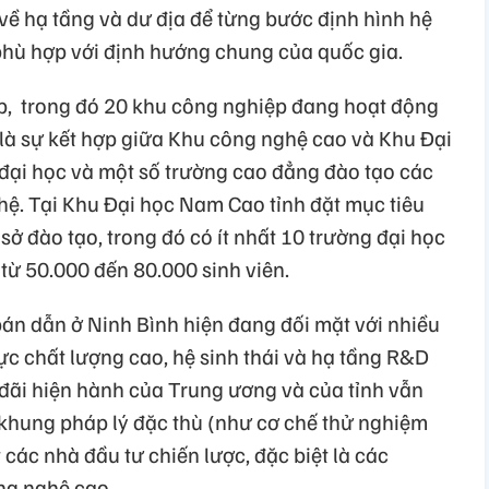
ế về hạ tầng và dư địa để từng bước định hình hệ
phù hợp với định hướng chung của quốc gia.
p, trong đó 20 khu công nghiệp đang hoạt động
ệt là sự kết hợp giữa Khu công nghệ cao và Khu Đại
đại học và một số trường cao đẳng đào tạo các
hệ. Tại Khu Đại học Nam Cao tỉnh đặt mục tiêu
sở đào tạo, trong đó có ít nhất 10 trường đại học
 từ 50.000 đến 80.000 sinh viên.
án dẫn ở Ninh Bình hiện đang đối mặt với nhiều
ực chất lượng cao, hệ sinh thái và hạ tầng R&D
đãi hiện hành của Trung ương và của tỉnh vẫn
khung pháp lý đặc thù (như cơ chế thử nghiệm
các nhà đầu tư chiến lược, đặc biệt là các
ng nghệ cao.