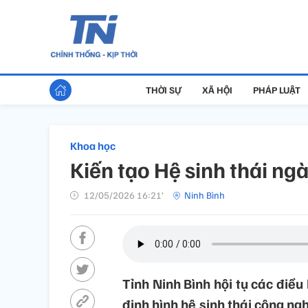
THỜI SỰ
XÃ HỘI
PHÁP LUẬT
Khoa học
Kiến tạo Hệ sinh thái ng
12/05/2026 16:21’
Ninh Bình
Tỉnh Ninh Bình hội tụ các điều
định hình hệ sinh thái công n