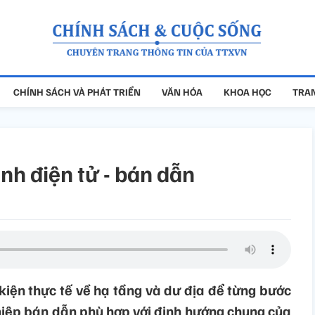
CHÍNH SÁCH VÀ PHÁT TRIỂN
VĂN HÓA
KHOA HỌC
TRAN
ành điện tử - bán dẫn
 kiện thực tế về hạ tầng và dư địa để từng bước
ghiệp bán dẫn phù hợp với định hướng chung của