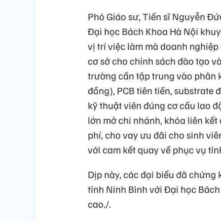
Phó Giáo sư, Tiến sĩ Nguyễn Đứ
Đại học Bách Khoa Hà Nội khuyến
vị trí việc làm mà doanh nghiệp
cơ sở cho chính sách đào tạo và 
trường cần tập trung vào phân k
đồng), PCB tiên tiến, substrate đ
kỹ thuật viên đúng cơ cấu lao đ
lớn mở chi nhánh, khóa liên kết 
phí, cho vay ưu đãi cho sinh viê
với cam kết quay về phục vụ tỉn
Dịp này, các đại biểu đã chứng 
tỉnh Ninh Bình với Đại học Bác
cao./.