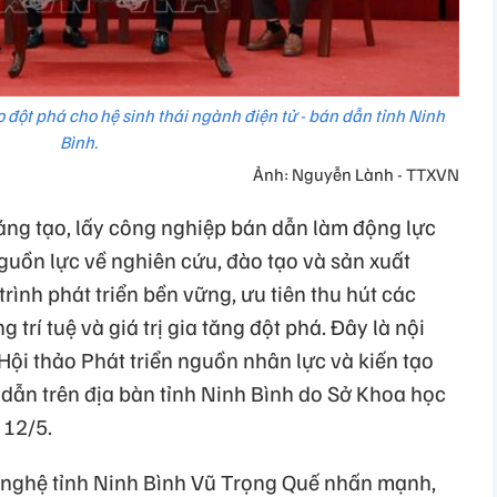
ạo đột phá cho hệ sinh thái ngành điện tử - bán dẫn tỉnh Ninh
Bình.
Ảnh: Nguyễn Lành - TTXVN
 sáng tạo, lấy công nghiệp bán dẫn làm động lực
nguồn lực về nghiên cứu, đào tạo và sản xuất
trình phát triển bền vững, ưu tiên thu hút các
rí tuệ và giá trị gia tăng đột phá. Đây là nội
Hội thảo Phát triển nguồn nhân lực và kiến tạo
n dẫn trên địa bàn tỉnh Ninh Bình do Sở Khoa học
 12/5.
nghệ tỉnh Ninh Bình Vũ Trọng Quế nhấn mạnh,