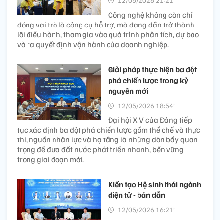
12/05/2026 21:21’
Công nghệ không còn chỉ
đóng vai trò là công cụ hỗ trợ, mà đang dần trở thành
lõi điều hành, tham gia vào quá trình phân tích, dự báo
và ra quyết định vận hành của doanh nghiệp.
Giải pháp thực hiện ba đột
phá chiến lược trong kỷ
nguyên mới
12/05/2026 18:54’
Đại hội XIV của Đảng tiếp
tục xác định ba đột phá chiến lược gồm thể chế và thực
thi, nguồn nhân lực và hạ tầng là những đòn bẩy quan
trọng để đưa đất nước phát triển nhanh, bền vững
trong giai đoạn mới.
Kiến tạo Hệ sinh thái ngành
điện tử - bán dẫn
12/05/2026 16:21’