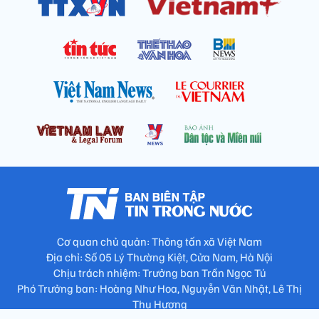
Cơ quan chủ quản: Thông tấn xã Việt Nam
Địa chỉ: Số 05 Lý Thường Kiệt, Cửa Nam, Hà Nội
Chịu trách nhiệm: Trưởng ban Trần Ngọc Tú