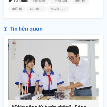
Từ khóa:
Học sinh
Đồng Nai
thiết kế
thiết bị
xác định
huyệt đạo
Tin liên quan
“Điện năng từ bước chân” - Sáng