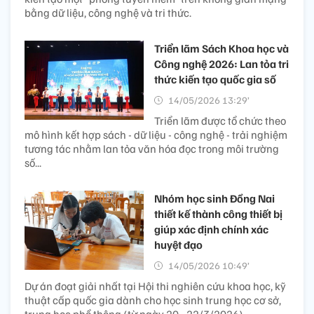
bằng dữ liệu, công nghệ và tri thức.
Triển lãm Sách Khoa học và
Công nghệ 2026: Lan tỏa tri
thức kiến tạo quốc gia số
14/05/2026 13:29’
Triển lãm được tổ chức theo
mô hình kết hợp sách - dữ liệu - công nghệ - trải nghiệm
tương tác nhằm lan tỏa văn hóa đọc trong môi trường
số...
Nhóm học sinh Đồng Nai
thiết kế thành công thiết bị
giúp xác định chính xác
huyệt đạo
14/05/2026 10:49’
Dự án đoạt giải nhất tại Hội thi nghiên cứu khoa học, kỹ
thuật cấp quốc gia dành cho học sinh trung học cơ sở,
trung học phổ thông (từ ngày 20 - 22/3/2026).