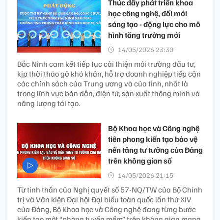
Thúc đẩy phát triển khoa
học công nghệ, đổi mới
sáng tạo - động lực cho mô
hình tăng trưởng mới
14/05/2026 23:30’
Bắc Ninh cam kết tiếp tục cải thiện môi trường đầu tư,
kịp thời tháo gỡ khó khăn, hỗ trợ doanh nghiệp tiếp cận
các chính sách của Trung ương và của tỉnh, nhất là
trong lĩnh vực bán dẫn, điện tử, sản xuất thông minh và
năng lượng tái tạo.
Bộ Khoa học và Công nghệ
tiên phong kiến tạo bảo vệ
nền tảng tư tưởng của Đảng
trên không gian số
14/05/2026 21:15’
Từ tinh thần của Nghị quyết số 57-NQ/TW của Bộ Chính
trị và Văn kiện Đại hội Đại biểu toàn quốc lần thứ XIV
của Đảng, Bộ Khoa học và Công nghệ đang từng bước
kiến tạo một “phòng tuyến mềm” trên không gian mạng