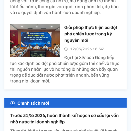
đóng vai trò là công cụ hỗ trợ, mà đang dần trở thành
lõi điều hành, tham gia vào quá trình phân tích, dự báo
và ra quyết định vận hành của doanh nghiệp.
Giải pháp thực hiện ba đột
phá chiến lược trong kỷ
nguyên mới
12/05/2026 18:54’
Đại hội XIV của Đảng tiếp
tục xác định ba đột phá chiến lược gồm thể chế và thực
thi, nguồn nhân lực và hạ tầng là những đòn bẩy quan
trọng để đưa đất nước phát triển nhanh, bền vững
trong giai đoạn mới.
Chính sách mới
Trước 31/8/2026, hoàn thành kế hoạch cơ cấu lại vốn
nhà nước tại doanh nghiệp
Theo đó, khẩn trương xây dựng và phê duyệt Kế hoạch