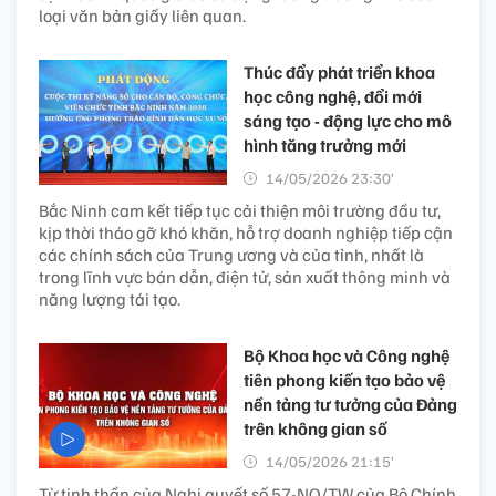
loại văn bản giấy liên quan.
Thúc đẩy phát triển khoa
học công nghệ, đổi mới
sáng tạo - động lực cho mô
hình tăng trưởng mới
14/05/2026 23:30’
Bắc Ninh cam kết tiếp tục cải thiện môi trường đầu tư,
kịp thời tháo gỡ khó khăn, hỗ trợ doanh nghiệp tiếp cận
các chính sách của Trung ương và của tỉnh, nhất là
trong lĩnh vực bán dẫn, điện tử, sản xuất thông minh và
năng lượng tái tạo.
Bộ Khoa học và Công nghệ
tiên phong kiến tạo bảo vệ
nền tảng tư tưởng của Đảng
trên không gian số
14/05/2026 21:15’
Từ tinh thần của Nghị quyết số 57-NQ/TW của Bộ Chính