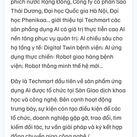
phích nước Rạng Đông, Công ty cổ phần Sao
Thái Dương, Đại học Quốc gia Hà Nội, Đại
học Phenikaa… giới thiệu tại Techmart các
sản phẩng dụng AI có giá trị thực tiễn cao AI
nền tảng phục vụ quản trị; AI chiều sâu cho
hạ tầng y tế: Digital Twin bệnh viện; AI ứng
dụng thực chiến: Robot giao hàng bệnh
viện; Robot thông minh thế hệ mới…
Đây là Techmart đầu tiên về sản phẩm ứng
dụng AI được tổ chức tại Sàn Giao dịch khoa
học và công nghệ. Bên cạnh hoạt động
trưng bày, sự kiện còn tạo điều kiện để các
tổ chức, doanh nghiệp gặp gỡ, trao đổi, tìm
kiếm đối tác, tư vấn giải pháp và ký kết hợp
đồng chuyển giao công nghệ./.