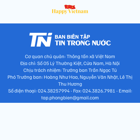
Cơ quan chủ quản: Thông tấn xã Việt Nam
Địa chỉ: Số 05 Lý Thường Kiệt, Cửa Nam, Hà Nội
Chịu trách nhiệm: Trưởng ban Trần Ngọc Tú
Phó Trưởng ban: Hoàng Như Hoa, Nguyễn Văn Nhật, Lê Thị
Thu Hương
Số điện thoại: 024.38257994 - Fax: 024.3826.7981 - Email:
tap.phongbien@gmail.com
Không sao chép nội dung khi chưa có sự đồng ý bằng văn bản
!
Trang chủ
Giới thiệu