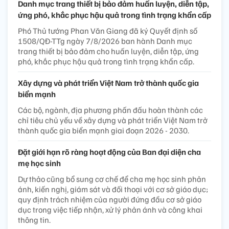
Danh mục trang thiết bị bảo đảm huấn luyện, diễn tập,
ứng phó, khắc phục hậu quả trong tình trạng khẩn cấp
Phó Thủ tướng Phan Văn Giang đã ký Quyết định số
1508/QĐ-TTg ngày 7/8/2026 ban hành Danh mục
trang thiết bị bảo đảm cho huấn luyện, diễn tập, ứng
phó, khắc phục hậu quả trong tình trạng khẩn cấp.
Xây dựng và phát triển Việt Nam trở thành quốc gia
biển mạnh
Các bộ, ngành, địa phương phấn đấu hoàn thành các
chỉ tiêu chủ yếu về xây dựng và phát triển Việt Nam trở
thành quốc gia biển mạnh giai đoạn 2026 - 2030.
Đặt giới hạn rõ ràng hoạt động của Ban đại diện cha
mẹ học sinh
Dự thảo cũng bổ sung cơ chế để cha mẹ học sinh phản
ánh, kiến nghị, giám sát và đối thoại với cơ sở giáo dục;
quy định trách nhiệm của người đứng đầu cơ sở giáo
dục trong việc tiếp nhận, xử lý phản ánh và công khai
thông tin.