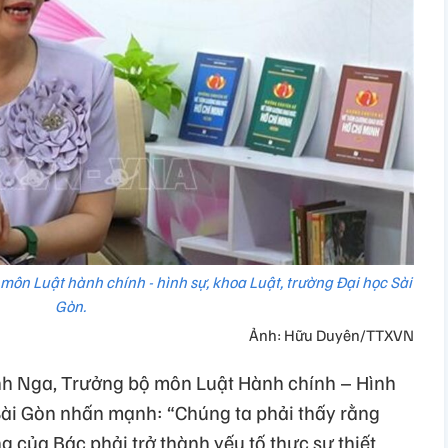
môn Luật hành chính - hình sự, khoa Luật, trường Đại học Sài
Gòn.
Ảnh: Hữu Duyên/TTXVN
nh Nga, Trưởng bộ môn Luật Hành chính – Hình
Sài Gòn nhấn mạnh: “Chúng ta phải thấy rằng
g của Bác phải trở thành yếu tố thực sự thiết