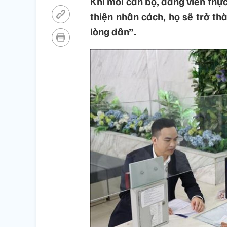
Khi mỗi cán bộ, đảng viên thực
thiện nhân cách, họ sẽ trở th
lòng dân”.