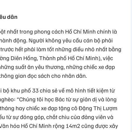
yêu dân
ật nhất trong phong cách Hồ Chí Minh chính là
 hành động. Người không yêu cầu cán bộ phải
 trước hết phải làm tốt những điều nhỏ nhất bằng
ường Diên Hồng, Thành phố Hồ Chí Minh), việc
những suất ăn yêu thương, những chiếc xe đạp
không gian đọc sách cho nhân dân.
 bộ khu phố 33 chia sẻ về mô hình tiết kiệm từ
 nghèo: “Chúng tôi học Bác từ sự giản dị và lòng
tháng hay chiếc xe đạp tặng cô Đặng Thị Lượm
ều từ sự đóng góp, chắt chiu của đảng viên và
 Văn hóa Hồ Chí Minh rộng 14m2 cũng được xây