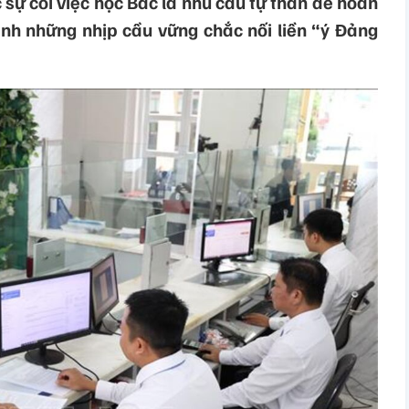
 sự coi việc học Bác là nhu cầu tự thân để hoàn
ành những nhịp cầu vững chắc nối liền “ý Đảng