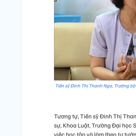
Tiến sỹ Đinh Thị Thanh Nga, Trưởng bộ 
Tương tự, Tiến sỹ Đinh Thị Tha
sự, Khoa Luật, Trường Đại học 
việc học tập và làm theo tư tưởn