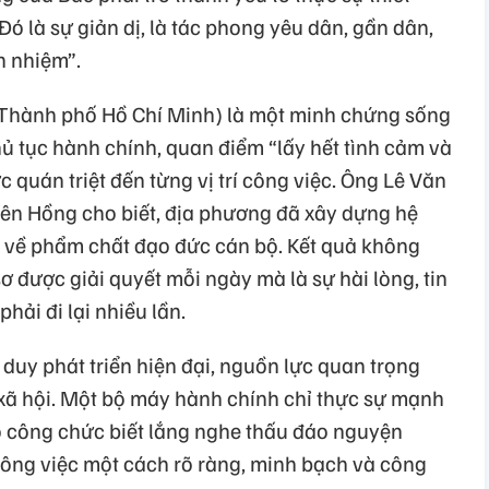
Đó là sự giản dị, là tác phong yêu dân, gần dân,
h nhiệm”.
(Thành phố Hồ Chí Minh) là một minh chứng sống
ủ tục hành chính, quan điểm “lấy hết tình cảm và
 quán triệt đến từng vị trí công việc. Ông Lê Văn
ên Hồng cho biết, địa phương đã xây dựng hệ
hể về phẩm chất đạo đức cán bộ. Kết quả không
ơ được giải quyết mỗi ngày mà là sự hài lòng, tin
hải đi lại nhiều lần.
 duy phát triển hiện đại, nguồn lực quan trọng
 xã hội. Một bộ máy hành chính chỉ thực sự mạnh
bộ công chức biết lắng nghe thấu đáo nguyện
công việc một cách rõ ràng, minh bạch và công