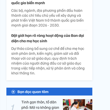
quốc gia biển mạnh
Các bộ, ngành, địa phương phấn đấu hoàn
thành các chỉ tiêu chủ yếu về xây dựng và
phát triển Việt Nam trở thành quốc gia biển
mạnh giai đoạn 2026 - 2030.
Đặt giới hạn rõ ràng hoạt động của Ban đại
diện cha mẹ học sinh
Dự thảo cũng bổ sung cơ chế để cha mẹ học
sinh phản ánh, kiến nghị, giám sát và đối
thoại với cơ sở giáo dục; quy định trách
nhiệm của người đứng đầu cơ sở giáo dục
trong việc tiếp nhận, xử lý phản ánh và công
khai thông tin.
Bạn đọc quan tâm
Tinh gọn thôn, tổ dân
phố: Mở ra không gian