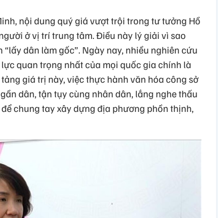
nh, nội dung quý giá vượt trội trong tư tưởng Hồ
ười ở vị trí trung tâm. Điều này lý giải vì sao
 “lấy dân làm gốc”. Ngày nay, nhiều nghiên cứu
lực quan trọng nhất của mọi quốc gia chính là
 tảng giá trị này, việc thực hành văn hóa công sở
 gần dân, tận tụy cùng nhân dân, lắng nghe thấu
để chung tay xây dựng địa phương phồn thịnh,