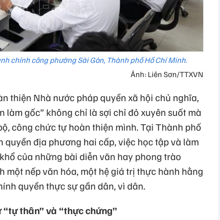
ành chính công phường Sài Gòn, Thành phố Hồ Chí Minh.
Ảnh: Liên Sơn/TTXVN
oàn thiện Nhà nước pháp quyền xã hội chủ nghĩa,
n làm gốc” không chỉ là sợi chỉ đỏ xuyên suốt mà
 bộ, công chức tự hoàn thiện mình. Tại Thành phố
h quyền địa phương hai cấp, việc học tập và làm
 khổ của những bài diễn văn hay phong trào
nh một nếp văn hóa, một hệ giá trị thực hành hằng
ính quyền thực sự gần dân, vì dân.
ừ “tự thân” và “thực chứng”