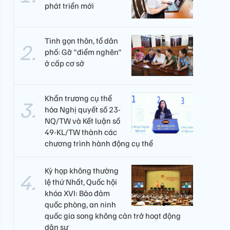
phát triển mới
Tinh gọn thôn, tổ dân
phố: Gỡ "điểm nghẽn"
ở cấp cơ sở
Khẩn trương cụ thể
hóa Nghị quyết số 23-
NQ/TW và Kết luận số
49-KL/TW thành các
chương trình hành động cụ thể
Kỳ họp không thường
lệ thứ Nhất, Quốc hội
khóa XVI: Bảo đảm
quốc phòng, an ninh
quốc gia song không cản trở hoạt động
dân sự