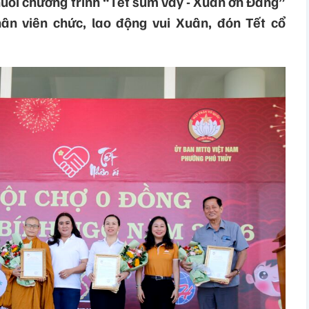
uỗi chương trình “Tết sum vầy - Xuân ơn Đảng”
ân viên chức, lao động vui Xuân, đón Tết cổ