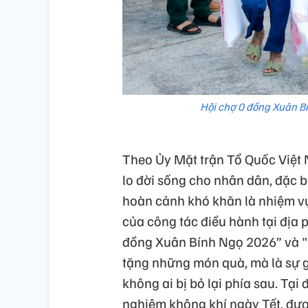
Hội chợ 0 đồng Xuân B
Theo Ủy Mặt trận Tổ Quốc Việt
lo đời sống cho nhân dân, đặc b
hoàn cảnh khó khăn là nhiệm vụ 
của công tác điều hành tại địa 
đồng Xuân Bính Ngọ 2026” và "T
tặng những món quà, mà là sự g
không ai bị bỏ lại phía sau. Tại
nghiệm không khí ngày Tết, đư