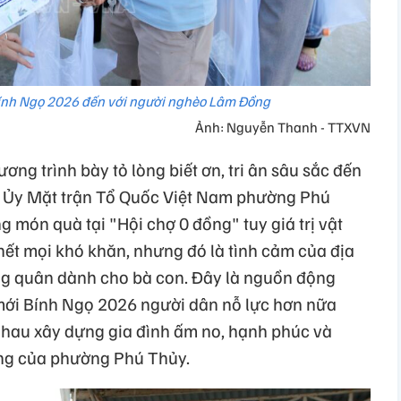
ính Ngọ 2026 đến với người nghèo Lâm Đồng
Ảnh: Nguyễn Thanh - TTXVN
ơng trình bày tỏ lòng biết ơn, tri ân sâu sắc đến
, Ủy Mặt trận Tổ Quốc Việt Nam phường Phú
g món quà tại "Hội chợ 0 đồng" tuy giá trị vật
 hết mọi khó khăn, nhưng đó là tình cảm của địa
g quân dành cho bà con. Đây là nguồn động
mới Bính Ngọ 2026 người dân nỗ lực hơn nữa
 nhau xây dựng gia đình ấm no, hạnh phúc và
ung của phường Phú Thủy.