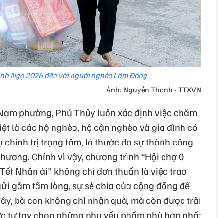
ính Ngọ 2026 đến với người nghèo Lâm Đồng
Ảnh: Nguyễn Thanh - TTXVN
 Nam phường, Phú Thủy luôn xác định việc chăm
iệt là các hộ nghèo, hộ cận nghèo và gia đình có
chính trị trọng tâm, là thước đo sự thành công
phương. Chính vì vậy, chương trình “Hội chợ 0
ết Nhân ái" không chỉ đơn thuần là việc trao
ửi gắm tấm lòng, sự sẻ chia của cộng đồng để
 đây, bà con không chỉ nhận quà, mà còn được trải
ợc tự tay chọn những nhu yếu phẩm phù hợp nhất