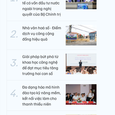
tế có vốn đầu tư nước
ngoài trong nghị
quyết của Bộ Chính trị
Nhà văn hoá số - Điểm
dịch vụ công cộng
đồng hiệu quả
Giải pháp bứt phá từ
khoa học công nghệ
để đạt mục tiêu tăng
trưởng hai con số
Đa dạng hóa mô hình
đào tạo kỹ năng mềm,
kết nối việc làm cho
thanh thiếu niên