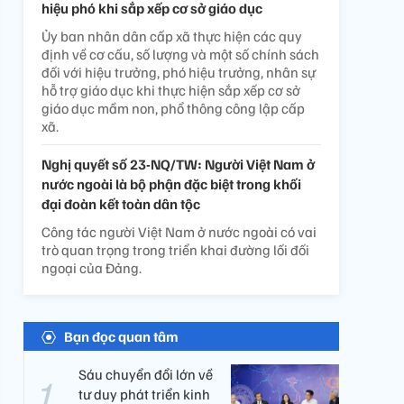
hiệu phó khi sắp xếp cơ sở giáo dục
Ủy ban nhân dân cấp xã thực hiện các quy
định về cơ cấu, số lượng và một số chính sách
đối với hiệu trưởng, phó hiệu trưởng, nhân sự
hỗ trợ giáo dục khi thực hiện sắp xếp cơ sở
giáo dục mầm non, phổ thông công lập cấp
xã.
Nghị quyết số 23-NQ/TW: Người Việt Nam ở
nước ngoài là bộ phận đặc biệt trong khối
đại đoàn kết toàn dân tộc
Công tác người Việt Nam ở nước ngoài có vai
trò quan trọng trong triển khai đường lối đối
ngoại của Đảng.
Bạn đọc quan tâm
Sáu chuyển đổi lớn về
tư duy phát triển kinh