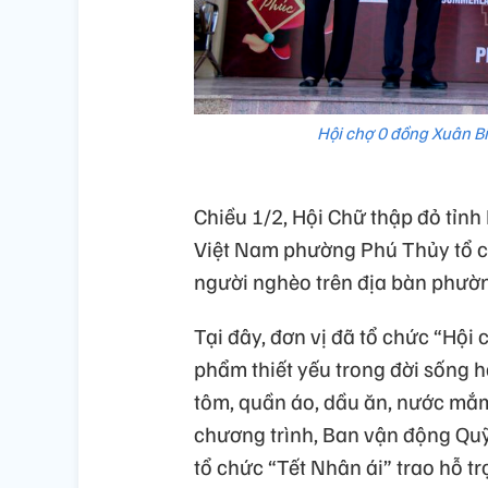
Hội chợ 0 đồng Xuân B
Chiều 1/2, Hội Chữ thập đỏ tỉn
Việt Nam phường Phú Thủy tổ c
người nghèo trên địa bàn phườ
Tại đây, đơn vị đã tổ chức “Hội
phẩm thiết yếu trong đời sống 
tôm, quần áo, dầu ăn, nước mắm…
chương trình, Ban vận động Quỹ
tổ chức “Tết Nhân ái” trao hỗ t