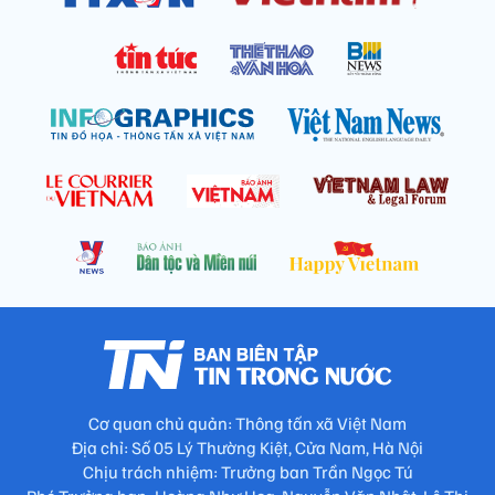
Cơ quan chủ quản: Thông tấn xã Việt Nam
Địa chỉ: Số 05 Lý Thường Kiệt, Cửa Nam, Hà Nội
Chịu trách nhiệm: Trưởng ban Trần Ngọc Tú