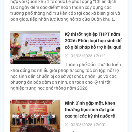
hợp với Quân khu 1 tổ chức Lễ phát động “Chiến dịch
100 ngày đêm cao điểm” hoàn thành xây dựng các
trường phổ thông nội trú liên cấp tại các xã biên giới và
bàn giao, tiếp nhận lực lượng hỗ trợ của Quân khu 1.
Kỳ thi tốt nghiệp THPT năm
2026: Phân loại học sinh để
có giải pháp hỗ trợ hiệu quả
02/06/2026 17:11’
Thành phố Cần Thơ đã triển
khai đồng bộ nhiều giải pháp từ công tác ôn tập, hỗ trợ
học sinh đến chuẩn bị cơ sở vật chất, nhân lực và các
phương án bảo đảm an ninh, an toàn cho Kỳ thi tốt
nghiệp trung học phổ thông năm 2026.
Ninh Bình gặp mặt, khen
thưởng học sinh đạt giải
cao tại các kỳ thi quốc tế
02/06/2026 17:00’