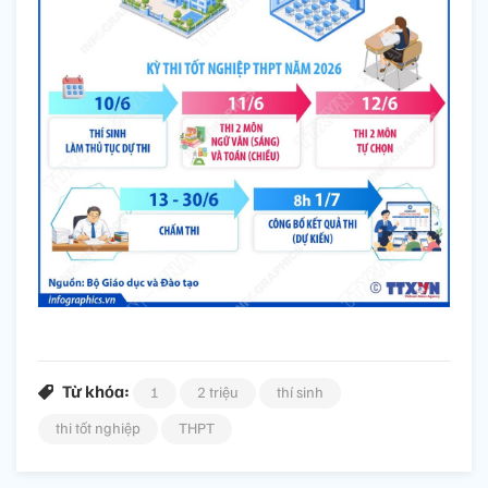
Từ khóa:
1
2 triệu
thí sinh
thi tốt nghiệp
THPT