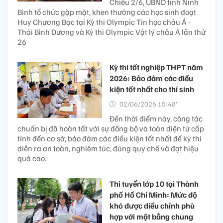
Chiều 2/6, UBND tỉnh Ninh
Bình tổ chức gặp mặt, khen thưởng các học sinh đoạt
Huy Chương Bạc tại Kỳ thi Olympic Tin học châu Á -
Thái Bình Dương và Kỳ thi Olympic Vật lý châu Á lần thứ
26
Kỳ thi tốt nghiệp THPT năm
2026: Bảo đảm các điều
kiện tốt nhất cho thí sinh
02/06/2026 15:48’
Đến thời điểm này, công tác
chuẩn bị đã hoàn tất với sự đồng bộ và toàn diện từ cấp
tỉnh đến cơ sở, bảo đảm các điều kiện tốt nhất để kỳ thi
diễn ra an toàn, nghiêm túc, đúng quy chế và đạt hiệu
quả cao.
Thi tuyển lớp 10 tại Thành
phố Hồ Chí Minh: Mức độ
khó được điều chỉnh phù
hợp với mặt bằng chung