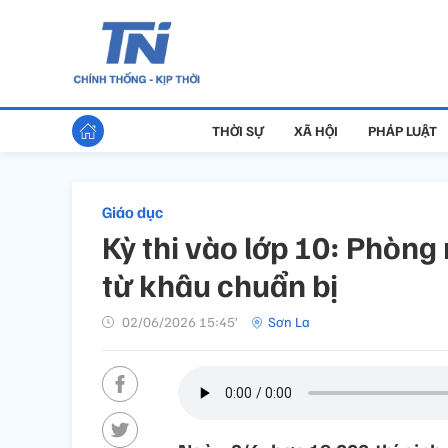
THỜI SỰ
XÃ HỘI
PHÁP LUẬT
Giáo dục
Kỳ thi vào lớp 10: Phòn
từ khâu chuẩn bị
02/06/2026 15:45’
Sơn La