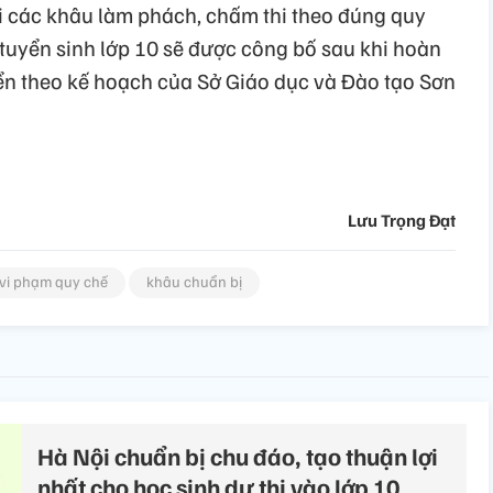
hai các khâu làm phách, chấm thi theo đúng quy
 tuyển sinh lớp 10 sẽ được công bố sau khi hoàn
yển theo kế hoạch của Sở Giáo dục và Đào tạo Sơn
Lưu Trọng Đạt
vi phạm quy chế
khâu chuẩn bị
Hà Nội chuẩn bị chu đáo, tạo thuận lợi
nhất cho học sinh dự thi vào lớp 10