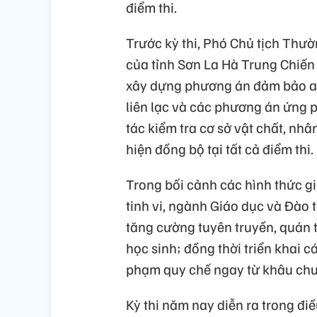
điểm thi.
Trước kỳ thi, Phó Chủ tịch Thườ
của tỉnh Sơn La Hà Trung Chiến
xây dựng phương án đảm bảo an 
liên lạc và các phương án ứng ph
tác kiểm tra cơ sở vật chất, nhâ
hiện đồng bộ tại tất cả điểm thi.
Trong bối cảnh các hình thức g
tinh vi, ngành Giáo dục và Đào 
tăng cường tuyên truyền, quán tr
học sinh; đồng thời triển khai 
phạm quy chế ngay từ khâu chu
Kỳ thi năm nay diễn ra trong điề