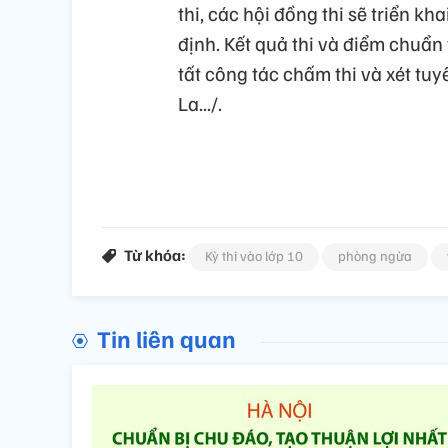
thi, các hội đồng thi sẽ triển k
định. Kết quả thi và điểm chuẩn
tất công tác chấm thi và xét tu
La.../.
Từ khóa:
Kỳ thi vào lớp 10
phòng ngừa
Tin liên quan