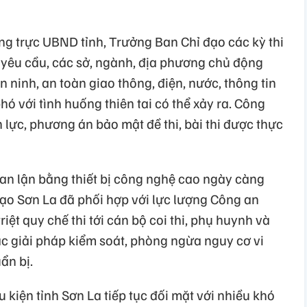
ng trực UBND tỉnh, Trưởng Ban Chỉ đạo các kỳ thi
 yêu cầu, các sở, ngành, địa phương chủ động
ninh, an toàn giao thông, điện, nước, thông tin
ó với tình huống thiên tai có thể xảy ra. Công
n lực, phương án bảo mật đề thi, bài thi được thực
ian lận bằng thiết bị công nghệ cao ngày càng
tạo Sơn La đã phối hợp với lực lượng Công an
iệt quy chế thi tới cán bộ coi thi, phụ huynh và
các giải pháp kiểm soát, phòng ngừa nguy cơ vi
ẩn bị.
u kiện tỉnh Sơn La tiếp tục đối mặt với nhiều khó