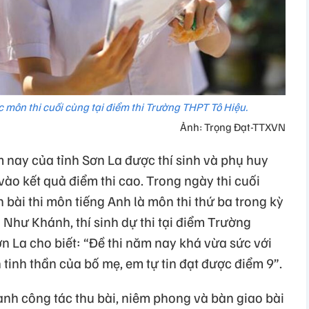
úc môn thi cuối cùng tại điểm thi Trường THPT Tô Hiệu.
Ảnh: Trọng Đạt-TTXVN
m nay của tỉnh Sơn La được thí sinh và phụ huy
vào kết quả điểm thi cao. Trong ngày thi cuối
 bài thi môn tiếng Anh là môn thi thứ ba trong kỳ
Như Khánh, thí sinh dự thi tại điểm Trường
 La cho biết: “Đề thi năm nay khá vừa sức với
 tinh thần của bố mẹ, em tự tin đạt được điểm 9”.
ành công tác thu bài, niêm phong và bàn giao bài