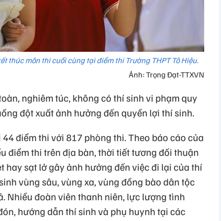
 kết thúc môn thi cuối cùng tại điểm thi Trường THPT Tô Hiệu.
Ảnh: Trọng Đạt-TTXVN
 toàn, nghiêm túc, không có thí sinh vi phạm quy
uống đột xuất ảnh hưởng đến quyền lợi thí sinh.
i 44 điểm thi với 817 phòng thi. Theo báo cáo của
u điểm thi trên địa bàn, thời tiết tương đối thuận
ét hay sạt lở gây ảnh hưởng đến việc đi lại của thí
 sinh vùng sâu, vùng xa, vùng đồng bào dân tộc
ả. Nhiều đoàn viên thanh niên, lực lượng tình
đón, hướng dẫn thí sinh và phụ huynh tại các