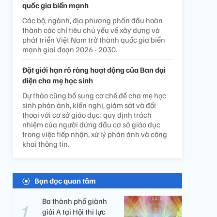
quốc gia biển mạnh
Các bộ, ngành, địa phương phấn đấu hoàn
thành các chỉ tiêu chủ yếu về xây dựng và
phát triển Việt Nam trở thành quốc gia biển
mạnh giai đoạn 2026 - 2030.
Đặt giới hạn rõ ràng hoạt động của Ban đại
diện cha mẹ học sinh
Dự thảo cũng bổ sung cơ chế để cha mẹ học
sinh phản ánh, kiến nghị, giám sát và đối
thoại với cơ sở giáo dục; quy định trách
nhiệm của người đứng đầu cơ sở giáo dục
trong việc tiếp nhận, xử lý phản ánh và công
khai thông tin.
Bạn đọc quan tâm
Ba thành phố giành
giải A tại Hội thi lực