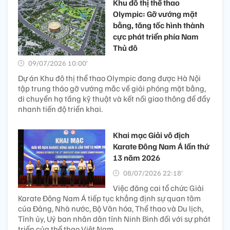
Khu đô thị thể thao
Olympic: Gỡ vướng mặt
bằng, tăng tốc hình thành
cực phát triển phía Nam
Thủ đô
09/07/2026 10:00’
Dự án Khu đô thị thể thao Olympic đang được Hà Nội
tập trung tháo gỡ vướng mắc về giải phóng mặt bằng,
di chuyển hạ tầng kỹ thuật và kết nối giao thông để đẩy
nhanh tiến độ triển khai.
Khai mạc Giải vô địch
Karate Đông Nam Á lần thứ
13 năm 2026
08/07/2026 22:18’
Việc đăng cai tổ chức Giải
Karate Đông Nam Á tiếp tục khẳng định sự quan tâm
của Đảng, Nhà nước, Bộ Văn hóa, Thể thao và Du lịch,
Tỉnh ủy, Uỷ ban nhân dân tỉnh Ninh Bình đối với sự phát
triển của thể thao Việt Nam.