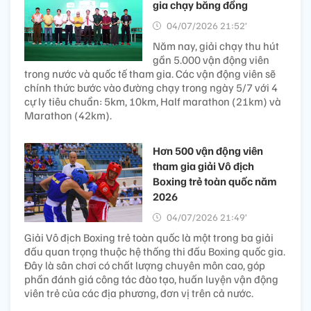
gia chạy băng đồng
04/07/2026 21:52’
Năm nay, giải chạy thu hút
gần 5.000 vận động viên
trong nước và quốc tế tham gia. Các vận động viên sẽ
chính thức bước vào đường chạy trong ngày 5/7 với 4
cự ly tiêu chuẩn: 5km, 10km, Half marathon (21km) và
Marathon (42km).
Hơn 500 vận động viên
tham gia giải Vô địch
Boxing trẻ toàn quốc năm
2026
04/07/2026 21:49’
Giải Vô địch Boxing trẻ toàn quốc là một trong ba giải
đấu quan trọng thuộc hệ thống thi đấu Boxing quốc gia.
Đây là sân chơi có chất lượng chuyên môn cao, góp
phần đánh giá công tác đào tạo, huấn luyện vận động
viên trẻ của các địa phương, đơn vị trên cả nước.