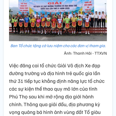
Ban Tổ chức tặng cờ lưu niệm cho các đơn vị tham gia.
Ảnh: Thanh Hải - TTXVN
Việc đăng cai tổ chức Giải Vô địch Xe đạp
đường trường và địa hình trẻ quốc gia lần
thứ 31 tiếp tục khẳng định năng lực tổ chức
các sự kiện thể thao quy mô lớn của tỉnh
Phú Thọ sau khi mở rộng địa giới hành
chính. Thông qua giải đấu, địa phương kỳ
vọng quảng bá hình ảnh vùng đất Tổ giàu