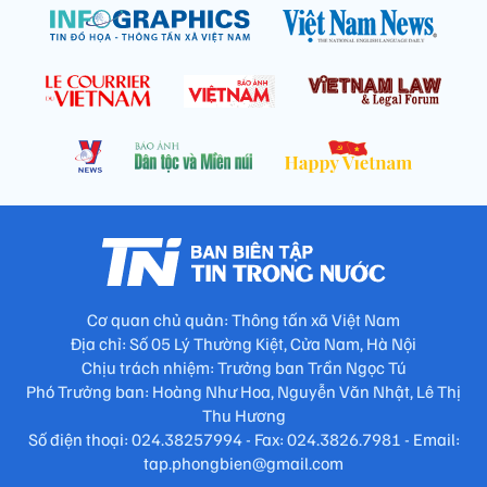
Cơ quan chủ quản: Thông tấn xã Việt Nam
Địa chỉ: Số 05 Lý Thường Kiệt, Cửa Nam, Hà Nội
Chịu trách nhiệm: Trưởng ban Trần Ngọc Tú
Phó Trưởng ban: Hoàng Như Hoa, Nguyễn Văn Nhật, Lê Thị
Thu Hương
Số điện thoại: 024.38257994 - Fax: 024.3826.7981 - Email:
tap.phongbien@gmail.com