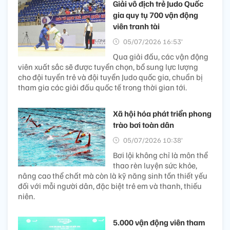
Giải vô địch trẻ Judo Quốc
gia quy tụ 700 vận động
viên tranh tài
05/07/2026 16:53’
Qua giải đấu, các vận động
viên xuất sắc sẽ được tuyển chọn, bổ sung lực lượng
cho đội tuyển trẻ và đội tuyển Judo quốc gia, chuẩn bị
tham gia các giải đấu quốc tế trong thời gian tới.
Xã hội hóa phát triển phong
trào bơi toàn dân
05/07/2026 10:38’
Bơi lội không chỉ là môn thể
thao rèn luyện sức khỏe,
nâng cao thể chất mà còn là kỹ năng sinh tồn thiết yếu
đối với mỗi người dân, đặc biệt trẻ em và thanh, thiếu
niên.
5.000 vận động viên tham