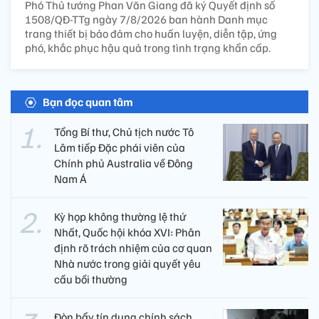
Phó Thủ tướng Phan Văn Giang đã ký Quyết định số
1508/QĐ-TTg ngày 7/8/2026 ban hành Danh mục
trang thiết bị bảo đảm cho huấn luyện, diễn tập, ứng
phó, khắc phục hậu quả trong tình trạng khẩn cấp.
Bạn đọc quan tâm
Tổng Bí thư, Chủ tịch nước Tô
Lâm tiếp Đặc phái viên của
Chính phủ Australia về Đông
Nam Á
Kỳ họp không thường lệ thứ
Nhất, Quốc hội khóa XVI: Phân
định rõ trách nhiệm của cơ quan
Nhà nước trong giải quyết yêu
cầu bồi thường
Đòn bẩy tín dụng chính sách