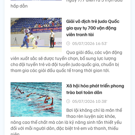
hấp dẫn
Giải vô địch trẻ Judo Quốc
gia quy tụ 700 vận động
viên tranh tài
05/07/2026 16:53’
Qua giải đấu, các vận động
viên xuất sắc sẽ được tuyển chọn, bổ sung lực lượng
cho đội tuyển trẻ và đội tuyển Judo quốc gia, chuẩn bị
tham gia các giải đấu quốc tế trong thời gian tới.
Xã hội hóa phát triển phong
trào bơi toàn dân
05/07/2026 10:38’
Bơi lội không chỉ là môn thể
thao rèn luyện sức khỏe,
nâng cao thể chất mà còn là kỹ năng sinh tồn thiết yếu
đối với mỗi người dân, đặc biệt trẻ em và thanh, thiếu
niên.