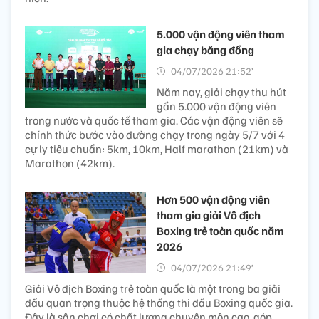
5.000 vận động viên tham
gia chạy băng đồng
04/07/2026 21:52’
Năm nay, giải chạy thu hút
gần 5.000 vận động viên
trong nước và quốc tế tham gia. Các vận động viên sẽ
chính thức bước vào đường chạy trong ngày 5/7 với 4
cự ly tiêu chuẩn: 5km, 10km, Half marathon (21km) và
Marathon (42km).
Hơn 500 vận động viên
tham gia giải Vô địch
Boxing trẻ toàn quốc năm
2026
04/07/2026 21:49’
Giải Vô địch Boxing trẻ toàn quốc là một trong ba giải
đấu quan trọng thuộc hệ thống thi đấu Boxing quốc gia.
Đây là sân chơi có chất lượng chuyên môn cao, góp