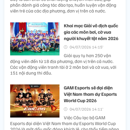
phần đánh giá công tác đào tạo, huấn luyện vận động
viên trẻ của các địa phương, đơn vị trên cả nước.
Khai mạc Giải vô địch quốc
gia các môn bơi, cờ vua
người khuyết tật năm 2026
04/07/2026 14:15’
Giải quy tụ hơn 250 vận
động viên đến từ 18 địa phương, đơn vị trên cả nước.
Các vận động viên tranh tài ở 2 môn bơi và cờ vua, với
151 nội dung thi đấu.
GAM Esports sẽ đại diện
Việt Nam tham dự Esports
World Cup 2026
04/07/2026 14:11’
Việc Câu lạc bộ GAM
Esports đại diện Việt Nam tham dự Esports World Cup
2026 là một dấu mốc đáng khích lệ, cho thấy tiềm năng,