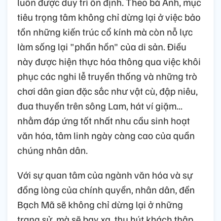
luôn được duy trì ổn định. Theo bà Anh, mục
tiêu trọng tâm không chỉ dừng lại ở việc bảo
tồn những kiến trúc cổ kính mà còn nỗ lực
làm sống lại "phần hồn" của di sản. Điều
này được hiện thực hóa thông qua việc khôi
phục các nghi lễ truyền thống và những trò
chơi dân gian đặc sắc như vật cù, đập niêu,
đua thuyền trên sông Lam, hát ví giặm...
nhằm đáp ứng tốt nhất nhu cầu sinh hoạt
văn hóa, tâm linh ngày càng cao của quần
chúng nhân dân.
Với sự quan tâm của ngành văn hóa và sự
đồng lòng của chính quyền, nhân dân, đền
Bạch Mã sẽ không chỉ dừng lại ở những
trang sử, mà sẽ bay xa, thu hút khách thập