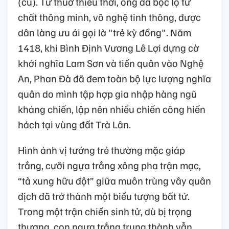
(cũ). Từ thuở thiếu thời, ông đã bộc lộ tư
chất thông minh, võ nghệ tinh thông, được
dân làng ưu ái gọi là "trẻ kỳ đồng". Năm
1418, khi Bình Định Vương Lê Lợi dựng cờ
khởi nghĩa Lam Sơn và tiến quân vào Nghệ
An, Phan Đà đã đem toàn bộ lực lượng nghĩa
quân do mình tập hợp gia nhập hàng ngũ
kháng chiến, lập nên nhiều chiến công hiển
hách tại vùng đất Trà Lân.
Hình ảnh vị tướng trẻ thường mặc giáp
trắng, cưỡi ngựa trắng xông pha trận mạc,
“tả xung hữu đột” giữa muôn trùng vây quân
địch đã trở thành một biểu tượng bất tử.
Trong một trận chiến sinh tử, dù bị trọng
thương, con ngựa trắng trung thành vẫn