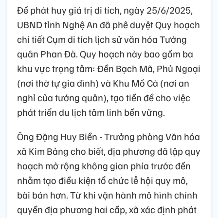
Để phát huy giá trị di tích, ngày 25/6/2025,
UBND tỉnh Nghệ An đã phê duyệt Quy hoạch
chi tiết Cụm di tích lịch sử văn hóa Tướng
quân Phan Đà. Quy hoạch này bao gồm ba
khu vực trọng tâm: Đền Bạch Mã, Phủ Ngoại
(nơi thờ tự gia đình) và Khu Mồ Cả (nơi an
nghỉ của tướng quân), tạo tiền đề cho việc
phát triển du lịch tâm linh bền vững.
Ông Đặng Huy Biền - Trưởng phòng Văn hóa
xã Kim Bảng cho biết, địa phương đã lập quy
hoạch mở rộng không gian phía trước đền
nhằm tạo điều kiện tổ chức lễ hội quy mô,
bài bản hơn. Từ khi vận hành mô hình chính
quyền địa phương hai cấp, xã xác định phát