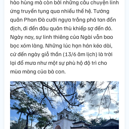
hào hùng mà còn bởi những câu chuyện linh
ứng truyền tụng qua nhiều thế hệ. Tướng
quân Phan Đà cưỡi ngựa trắng phá tan đồn
địch, đi đến đâu quân thù khiếp sợ đến đó.
Ngày nay, sự linh thiêng của Ngài vẫn bao
bọc xóm làng. Những lúc hạn hán kéo dài,
cứ đến ngày giỗ thần (13/6 âm lịch) là trời
lại đổ mưa như một sự phù hộ độ trì cho
mùa màng của bà con.