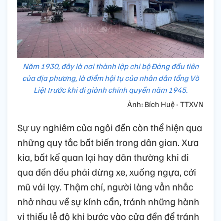
Năm 1930, đây là nơi thành lập chi bộ Đảng đầu tiên
của địa phương, là điểm hội tụ của nhân dân tổng Võ
Liệt trước khi đi giành chính quyền năm 1945.
Ảnh: Bích Huệ - TTXVN
Sự uy nghiêm của ngôi đền còn thể hiện qua
những quy tắc bất biến trong dân gian. Xưa
kia, bất kể quan lại hay dân thường khi đi
qua đền đều phải dừng xe, xuống ngựa, cởi
mũ vái lạy. Thậm chí, người làng vẫn nhắc
nhở nhau về sự kính cẩn, tránh những hành
vi thiếu lễ độ khi bước vào cửa đền để tránh