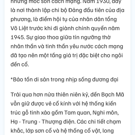
những mốc son cách mạng. Năm 1930, đây
là nơi thành lập chi bộ Đảng đầu tiên của địa
phương, là điểm hội tụ của nhân dân tổng
Võ Liệt trước khi đi giành chính quyền năm
1945. Sự giao thoa giữa tín ngưỡng thờ
nhân thần và tinh thần yêu nước cách mạng
đã tạo nên một tầng giá trị đặc biệt cho ngôi
đền cổ.
*Bảo tồn di sản trong nhịp sống đương đại
Trải qua hơn nửa thiên niên kỷ, đền Bạch Mã
vẫn giữ được vẻ cổ kính với hệ thống kiến
trúc gỗ tinh xảo gồm Tam quan, Nghi môn,
Hạ - Trung - Thượng điện. Các chi tiết chạm
khắc, lớp sơn cổ và hệ thống cổ vật, long