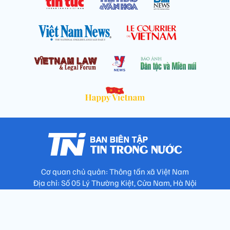
Cơ quan chủ quản: Thông tấn xã Việt Nam
Địa chỉ: Số 05 Lý Thường Kiệt, Cửa Nam, Hà Nội
Chịu trách nhiệm: Trưởng ban Trần Ngọc Tú
Phó Trưởng ban: Hoàng Như Hoa, Nguyễn Văn Nhật, Lê Thị
Thu Hương
Số điện thoại: 024.38257994 - Fax: 024.3826.7981 - Email: