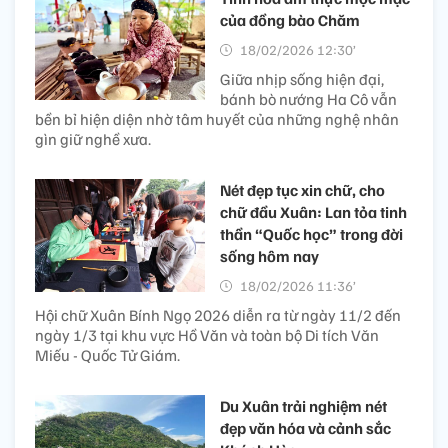
của đồng bào Chăm
18/02/2026 12:30’
Giữa nhịp sống hiện đại,
bánh bò nướng Ha Cô vẫn
bền bỉ hiện diện nhờ tâm huyết của những nghệ nhân
gìn giữ nghề xưa.
Nét đẹp tục xin chữ, cho
chữ đầu Xuân: Lan tỏa tinh
thần “Quốc học” trong đời
sống hôm nay
18/02/2026 11:36’
Hội chữ Xuân Bính Ngọ 2026 diễn ra từ ngày 11/2 đến
ngày 1/3 tại khu vực Hồ Văn và toàn bộ Di tích Văn
Miếu - Quốc Tử Giám.
Du Xuân trải nghiệm nét
đẹp văn hóa và cảnh sắc