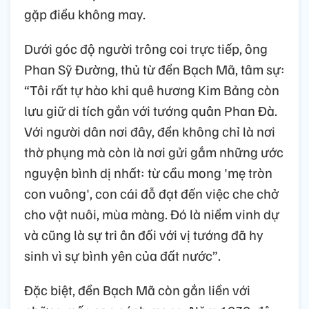
gặp điều không may.
Dưới góc độ người trông coi trực tiếp, ông
Phan Sỹ Đường, thủ từ đền Bạch Mã, tâm sự:
“Tôi rất tự hào khi quê hương Kim Bảng còn
lưu giữ di tích gắn với tướng quân Phan Đà.
Với người dân nơi đây, đền không chỉ là nơi
thờ phụng mà còn là nơi gửi gắm những ước
nguyện bình dị nhất: từ cầu mong 'mẹ tròn
con vuông', con cái đỗ đạt đến việc che chở
cho vật nuôi, mùa màng. Đó là niềm vinh dự
và cũng là sự tri ân đối với vị tướng đã hy
sinh vì sự bình yên của đất nước”.
Đặc biệt, đền Bạch Mã còn gắn liền với