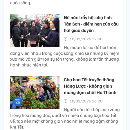
cuộc sống.
Nô nức trẩy hội chợ tình
Tân Sơn - điểm hẹn của câu
hát giao duyên
18/02/2026 17:00’
Họ mượn lời ca để hỏi thăm,
động viên nhau trong cuộc sống, chia sẻ những kỷ niệm
xưa mà vẫn giữ trọn sự tôn trọng, không làm tổn thương
hạnh phúc hiện tại.
Chợ hoa Tết truyền thống
Hàng Lược - không gian
mang đậm chất Hà Thành
18/02/2026 16:28’
Người dân từ khắp các vùng
trồng hoa mang đào, quất và nhiều chủng loại hoa Tết
về, tạo nên một không gian náo nhiệt mang đậm không
khí Tết.