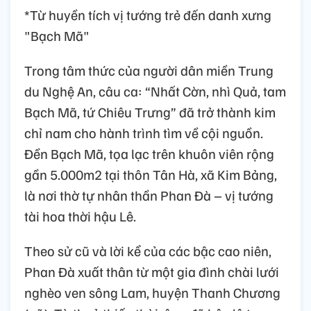
*Từ huyền tích vị tướng trẻ đến danh xưng
"Bạch Mã"
Trong tâm thức của người dân miền Trung
du Nghệ An, câu ca: “Nhất Cờn, nhì Quả, tam
Bạch Mã, tứ Chiêu Trưng” đã trở thành kim
chỉ nam cho hành trình tìm về cội nguồn.
Đền Bạch Mã, tọa lạc trên khuôn viên rộng
gần 5.000m2 tại thôn Tân Hà, xã Kim Bảng,
là nơi thờ tự nhân thần Phan Đà – vị tướng
tài hoa thời hậu Lê.
Theo sử cũ và lời kể của các bậc cao niên,
Phan Đà xuất thân từ một gia đình chài lưới
nghèo ven sông Lam, huyện Thanh Chương