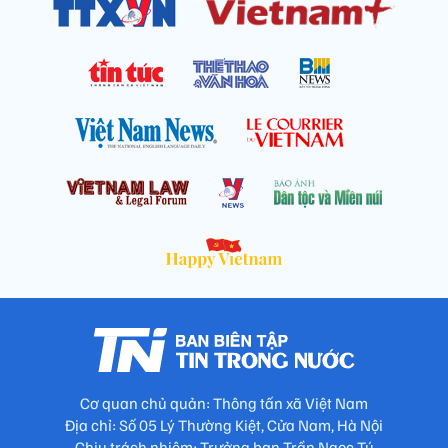
Cơ quan chủ quản: Thông tấn xã Việt Nam
Địa chỉ: Số 05 Lý Thường Kiệt, Cửa Nam, Hà Nội
Chịu trách nhiệm: Trưởng ban Trần Ngọc Tú