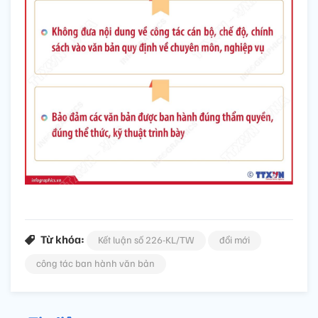
Từ khóa:
Kết luận số 226-KL/TW
đổi mới
công tác ban hành văn bản