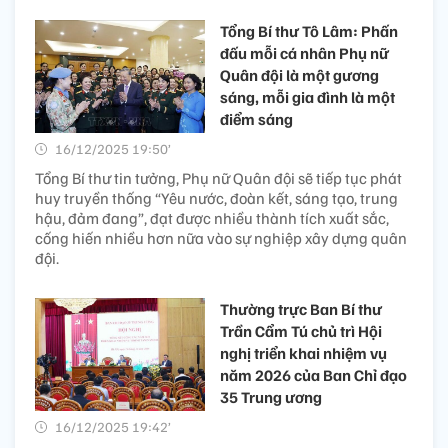
Tổng Bí thư Tô Lâm: Phấn
đấu mỗi cá nhân Phụ nữ
Quân đội là một gương
sáng, mỗi gia đình là một
điểm sáng
16/12/2025 19:50’
Tổng Bí thư tin tưởng, Phụ nữ Quân đội sẽ tiếp tục phát
huy truyền thống “Yêu nước, đoàn kết, sáng tạo, trung
hậu, đảm đang”, đạt được nhiều thành tích xuất sắc,
cống hiến nhiều hơn nữa vào sự nghiệp xây dựng quân
đội.
Thường trực Ban Bí thư
Trần Cẩm Tú chủ trì Hội
nghị triển khai nhiệm vụ
năm 2026 của Ban Chỉ đạo
35 Trung ương
16/12/2025 19:42’