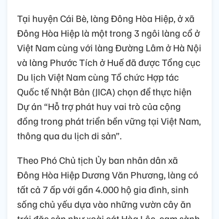
Tại huyện Cái Bè, làng Đông Hòa Hiệp, ở xã
Đông Hòa Hiệp là một trong 3 ngôi làng cổ ở
Việt Nam cùng với làng Đường Lâm ở Hà Nội
và làng Phước Tích ở Huế đã được Tổng cục
Du lịch Việt Nam cùng Tổ chức Hợp tác
Quốc tế Nhật Bản (JICA) chọn để thực hiện
Dự án “Hỗ trợ phát huy vai trò của cộng
đồng trong phát triển bền vững tại Việt Nam,
thông qua du lịch di sản”.
Theo Phó Chủ tịch Ủy ban nhân dân xã
Đông Hòa Hiệp Dương Văn Phương, làng có
tất cả 7 ấp với gần 4.000 hộ gia đình, sinh
sống chủ yếu dựa vào những vườn cây ăn
trái đặc sản như xoài cát Hòa Lộc, cam sành,