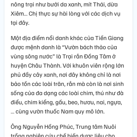
nông trại như bưởi da xanh, mít Thái, dừa
Xiêm… Chị thực sự hài lòng với các dịch vụ
tại đây.
Một địa điểm nổi danh khác của Tiền Giang
được mệnh danh là “Vườn bách thảo của
vùng sông nước” là Trại rắn Đồng Tâm ở
huyện Châu Thành. Với khuôn viên rộng lớn
phủ đầy cây xanh, nơi đây không chỉ là nơi
bảo tồn các loài trăn, rắn mà còn là nơi sinh
sống của đa dạng các loài chim, thú như đà
điểu, chim kiểng, gấu, beo, hươu, nai, ngựa,
… cùng vườn thuốc Nam quy mô lớn.
Ông Nguyễn Hồng Phúc, Trung tâm Nuôi
trồng nghiên cứu chế biến dược liệu cho