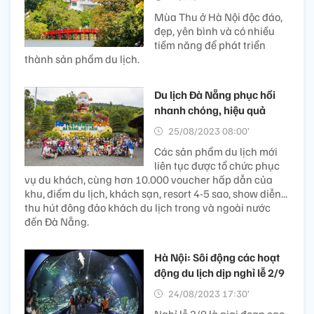
Mùa Thu ở Hà Nội độc đáo,
đẹp, yên bình và có nhiều
tiềm năng để phát triển
thành sản phẩm du lịch.
Du lịch Đà Nẵng phục hồi
nhanh chóng, hiệu quả
25/08/2023 08:00’
Các sản phẩm du lịch mới
liên tục được tổ chức phục
vụ du khách, cùng hơn 10.000 voucher hấp dẫn của
khu, điểm du lịch, khách sạn, resort 4-5 sao, show diễn...
thu hút đông đảo khách du lịch trong và ngoài nước
đến Đà Nẵng.
Hà Nội: Sôi động các hoạt
động du lịch dịp nghỉ lễ 2/9
24/08/2023 17:30’
Nghỉ lễ 2/9 là giai đoạn cao