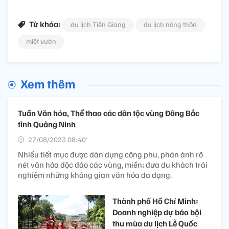
Từ khóa:
du lịch Tiền Giang
du lịch nông thôn
miệt vườn
Xem thêm
Tuần Văn hóa, Thể thao các dân tộc vùng Đông Bắc
tỉnh Quảng Ninh
27/08/2023 08:40’
Nhiều tiết mục được dàn dựng công phu, phản ánh rõ
nét văn hóa độc đáo các vùng, miền; đưa du khách trải
nghiệm những không gian văn hóa đa dạng.
Thành phố Hồ Chí Minh:
Doanh nghiệp dự báo bội
thu mùa du lịch Lễ Quốc