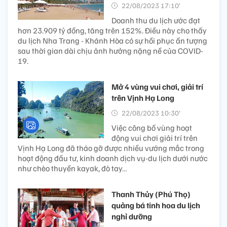
22/08/2023 17:10’
Doanh thu du lịch ước đạt
hơn 23.909 tỷ đồng, tăng trên 152%. Điều này cho thấy
du lịch Nha Trang - Khánh Hòa có sự hồi phục ấn tượng
sau thời gian dài chịu ảnh hưởng nặng nề của COVID-
19.
Mở 4 vùng vui chơi, giải trí
trên Vịnh Hạ Long
22/08/2023 10:30’
Việc công bố vùng hoạt
động vui chơi giải trí trên
Vịnh Hạ Long đã tháo gỡ được nhiều vướng mắc trong
hoạt động đầu tư, kinh doanh dịch vụ-du lịch dưới nước
như chèo thuyền kayak, đò tay…
Thanh Thủy (Phú Thọ)
quảng bá tinh hoa du lịch
nghỉ dưỡng