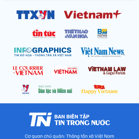
Cơ quan chủ quản: Thông tấn xã Việt Nam