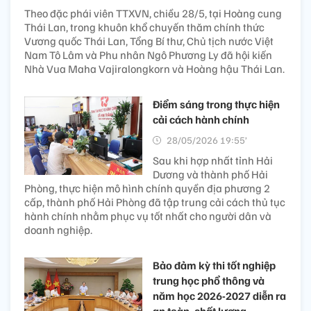
Theo đặc phái viên TTXVN, chiều 28/5, tại Hoàng cung
Thái Lan, trong khuôn khổ chuyến thăm chính thức
Vương quốc Thái Lan, Tổng Bí thư, Chủ tịch nước Việt
Nam Tô Lâm và Phu nhân Ngô Phương Ly đã hội kiến
Nhà Vua Maha Vajiralongkorn và Hoàng hậu Thái Lan.
Điểm sáng trong thực hiện
cải cách hành chính
28/05/2026 19:55’
Sau khi hợp nhất tỉnh Hải
Dương và thành phố Hải
Phòng, thực hiện mô hình chính quyền địa phương 2
cấp, thành phố Hải Phòng đã tập trung cải cách thủ tục
hành chính nhằm phục vụ tốt nhất cho người dân và
doanh nghiệp.
Bảo đảm kỳ thi tốt nghiệp
trung học phổ thông và
năm học 2026-2027 diễn ra
an toàn, chất lượng