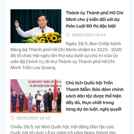
Thành ủy Thành phố Hồ Chí
Minh cho ý kiến đối với dự
thảo Luật Đô thị đặc biệt
28/05/2026 18:42’
Ngày 28/5, Ban Chấp hành
Đảng bộ Thành phố Hồ Chí Minh nhiệm kỳ 2025 - 2030
đã tổ chức Hội nghị lần thứ sáu dưới sự chủ trì của Ủy
viên Bộ Chính trị, Bí thư Thành ủy Thành phố Hồ Chí
Minh Trần Lưu Quang.
Chủ tịch Quốc hội Trần
Thanh Mẫn: Bảo đảm chính
sách dân tộc được thể hiện
đầy đủ, thực chất trong
từng dự án luật, nghị quyết
28/05/2026 18:42’
Chiều 28/5, tại Nhà Quốc hội, Hội đồng Dân tộc của
Quốc hội tổ chức Lễ kỷ niệm 65 năm Ngày thành lập