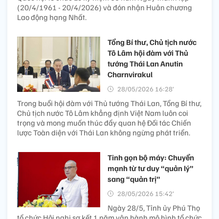
(20/4/1961 - 20/4/2026) và đón nhận Huân chương
Lao động hạng Nhất.
Tổng Bí thư, Chủ tịch nước
Tô Lâm hội đàm với Thủ
tướng Thái Lan Anutin
Charnvirakul
28/05/2026 16:28’
Trong buổi hội đàm với Thủ tướng Thái Lan, Tổng Bí thư,
Chủ tịch nước Tô Lâm khẳng định Việt Nam luôn coi
trọng và mong muốn thúc đẩy quan hệ Đối tác Chiến
lược Toàn diện với Thái Lan không ngừng phát triển.
Tinh gọn bộ máy: Chuyển
mạnh từ tư duy “quản lý”
sang “quản trị”
28/05/2026 15:42’
Ngày 28/5, Tỉnh ủy Phú Thọ
tổ chức Hội nghị sơ kết 1 năm vận hành mô hình tổ chức