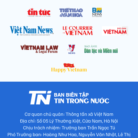
Cơ quan chủ quản: Thông tấn xã Việt Nam
Địa chỉ: Số 05 Lý Thường Kiệt, Cửa Nam, Hà Nội
Chịu trách nhiệm: Trưởng ban Trần Ngọc Tú
Phó Trưởng ban: Hoàng Như Hoa, Nguyễn Văn Nhật, Lê Thị