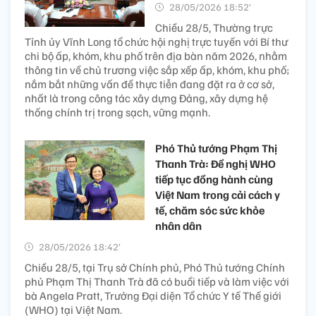
28/05/2026 18:52’
Chiều 28/5, Thường trực
Tỉnh ủy Vĩnh Long tổ chức hội nghị trực tuyến với Bí thư
chi bộ ấp, khóm, khu phố trên địa bàn năm 2026, nhằm
thông tin về chủ trương việc sắp xếp ấp, khóm, khu phố;
nắm bắt những vấn đề thực tiễn đang đặt ra ở cơ sở,
nhất là trong công tác xây dựng Đảng, xây dựng hệ
thống chính trị trong sạch, vững mạnh.
Phó Thủ tướng Phạm Thị
Thanh Trà: Đề nghị WHO
tiếp tục đồng hành cùng
Việt Nam trong cải cách y
tế, chăm sóc sức khỏe
nhân dân
28/05/2026 18:42’
Chiều 28/5, tại Trụ sở Chính phủ, Phó Thủ tướng Chính
phủ Phạm Thị Thanh Trà đã có buổi tiếp và làm việc với
bà Angela Pratt, Trưởng Đại diện Tổ chức Y tế Thế giới
(WHO) tại Việt Nam.