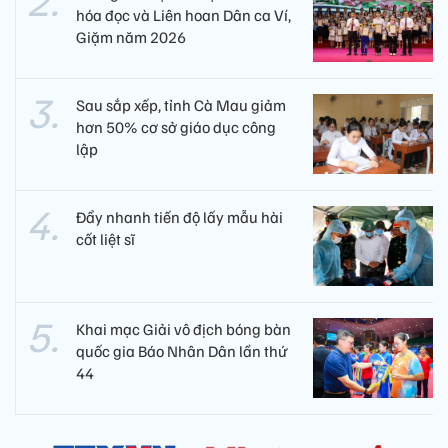
hóa đọc và Liên hoan Dân ca Ví,
Giặm năm 2026
Sau sắp xếp, tỉnh Cà Mau giảm
hơn 50% cơ sở giáo dục công
lập
Đẩy nhanh tiến độ lấy mẫu hài
cốt liệt sĩ
Khai mạc Giải vô địch bóng bàn
quốc gia Báo Nhân Dân lần thứ
44