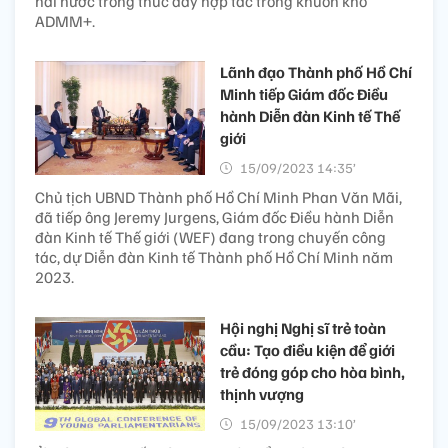
hai nước trong thúc đẩy hợp tác trong khuôn khổ
ADMM+.
Lãnh đạo Thành phố Hồ Chí
Minh tiếp Giám đốc Điều
hành Diễn đàn Kinh tế Thế
giới
15/09/2023 14:35’
Chủ tịch UBND Thành phố Hồ Chí Minh Phan Văn Mãi,
đã tiếp ông Jeremy Jurgens, Giám đốc Điều hành Diễn
đàn Kinh tế Thế giới (WEF) đang trong chuyến công
tác, dự Diễn đàn Kinh tế Thành phố Hồ Chí Minh năm
2023.
Hội nghị Nghị sĩ trẻ toàn
cầu: Tạo điều kiện để giới
trẻ đóng góp cho hòa bình,
thịnh vượng
15/09/2023 13:10’