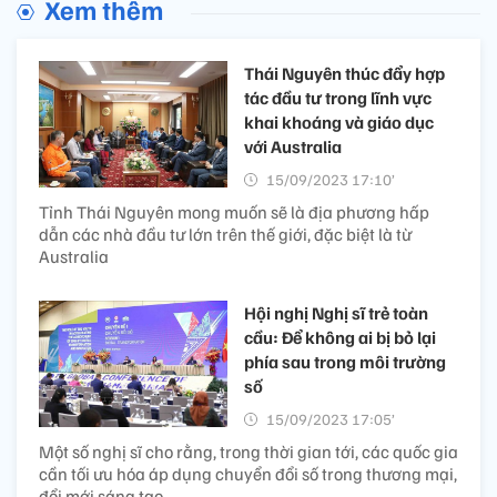
Xem thêm
Thái Nguyên thúc đẩy hợp
tác đầu tư trong lĩnh vực
khai khoáng và giáo dục
với Australia
15/09/2023 17:10’
Tỉnh Thái Nguyên mong muốn sẽ là địa phương hấp
dẫn các nhà đầu tư lớn trên thế giới, đặc biệt là từ
Australia
Hội nghị Nghị sĩ trẻ toàn
cầu: Để không ai bị bỏ lại
phía sau trong môi trường
số
15/09/2023 17:05’
Một số nghị sĩ cho rằng, trong thời gian tới, các quốc gia
cần tối ưu hóa áp dụng chuyển đổi số trong thương mại,
đổi mới sáng tạo.