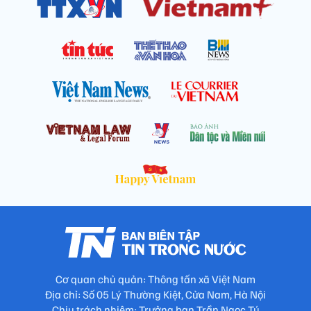
Cơ quan chủ quản: Thông tấn xã Việt Nam
Địa chỉ: Số 05 Lý Thường Kiệt, Cửa Nam, Hà Nội
Chịu trách nhiệm: Trưởng ban Trần Ngọc Tú