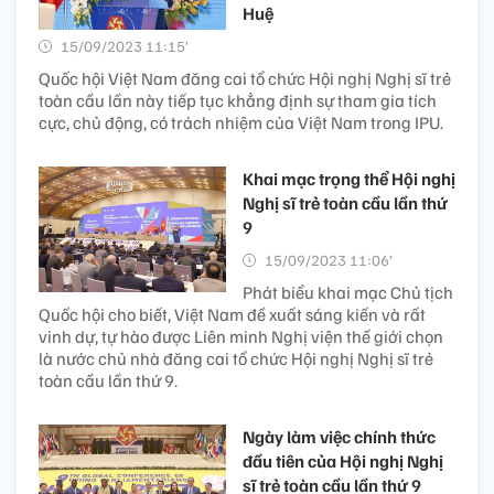
Huệ
15/09/2023 11:15’
Quốc hội Việt Nam đăng cai tổ chức Hội nghị Nghị sĩ trẻ
toàn cầu lần này tiếp tục khẳng định sự tham gia tích
cực, chủ động, có trách nhiệm của Việt Nam trong IPU.
Khai mạc trọng thể Hội nghị
Nghị sĩ trẻ toàn cầu lần thứ
9
15/09/2023 11:06’
Phát biểu khai mạc Chủ tịch
Quốc hội cho biết, Việt Nam đề xuất sáng kiến và rất
vinh dự, tự hào được Liên minh Nghị viện thế giới chọn
là nước chủ nhà đăng cai tổ chức Hội nghị Nghị sĩ trẻ
toàn cầu lần thứ 9.
Ngày làm việc chính thức
đầu tiên của Hội nghị Nghị
sĩ trẻ toàn cầu lần thứ 9