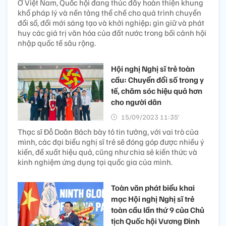
Ở Việt Nam, Quốc hội đang thúc đẩy hoàn thiện khung
khổ pháp lý và nền tảng thể chế cho quá trình chuyển
đổi số, đổi mới sáng tạo và khởi nghiệp; gìn giữ và phát
huy các giá trị văn hóa của đất nước trong bối cảnh hội
nhập quốc tế sâu rộng.
Hội nghị Nghị sĩ trẻ toàn
cầu: Chuyển đổi số trong y
tế, chăm sóc hiệu quả hơn
cho người dân
15/09/2023 11:35’
Thạc sĩ Đỗ Doãn Bách bày tỏ tin tưởng, với vai trò của
mình, các đại biểu nghị sĩ trẻ sẽ đóng góp được nhiều ý
kiến, đề xuất hiệu quả, cũng như chia sẻ kiến thức và
kinh nghiệm ứng dụng tại quốc gia của mình.
Toàn văn phát biểu khai
mạc Hội nghị Nghị sĩ trẻ
toàn cầu lần thứ 9 của Chủ
tịch Quốc hội Vương Đình