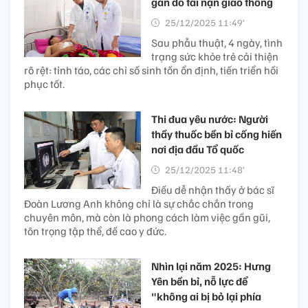
gan do tai nạn giao thông
25/12/2025 11:49’
Sau phẫu thuật, 4 ngày, tình
trạng sức khỏe trẻ cải thiện
rõ rệt: tỉnh táo, các chỉ số sinh tồn ổn định, tiến triển hồi
phục tốt.
Thi đua yêu nước: Người
thầy thuốc bền bỉ cống hiến
nơi địa đầu Tổ quốc
25/12/2025 11:48’
Điều dễ nhận thấy ở bác sĩ
Đoàn Lương Anh không chỉ là sự chắc chắn trong
chuyên môn, mà còn là phong cách làm việc gần gũi,
tôn trọng tập thể, đề cao y đức.
Nhìn lại năm 2025: Hưng
Yên bền bỉ, nỗ lực để
"không ai bị bỏ lại phía