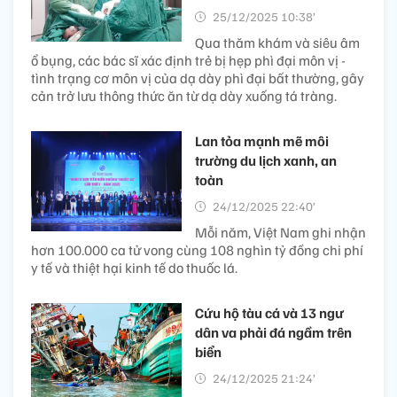
25/12/2025 10:38’
Qua thăm khám và siêu âm
ổ bụng, các bác sĩ xác định trẻ bị hẹp phì đại môn vị -
tình trạng cơ môn vị của dạ dày phì đại bất thường, gây
cản trở lưu thông thức ăn từ dạ dày xuống tá tràng.
Lan tỏa mạnh mẽ môi
trường du lịch xanh, an
toàn
24/12/2025 22:40’
Mỗi năm, Việt Nam ghi nhận
hơn 100.000 ca tử vong cùng 108 nghìn tỷ đồng chi phí
y tế và thiệt hại kinh tế do thuốc lá.
Cứu hộ tàu cá và 13 ngư
dân va phải đá ngầm trên
biển
24/12/2025 21:24’