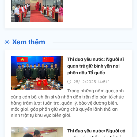
Xem thêm
Thi đua yêu nước: Người sĩ
quan trẻ giữ bình yên nơi
phên dậu Tổ quốc
25/12/2025 14:51’
Trong những năm qua, anh
cùng cán bộ, chiến sĩ và nhân dân trên địa bàn tổ chức
hàng trăm lượt tuần tra, quản lý, bảo vệ đường biên,
mốc giới, góp phần giữ vững chủ quyền lãnh thổ, an
ninh trật tự khu vực biên giới.
Thi đua yêu nước: Người có