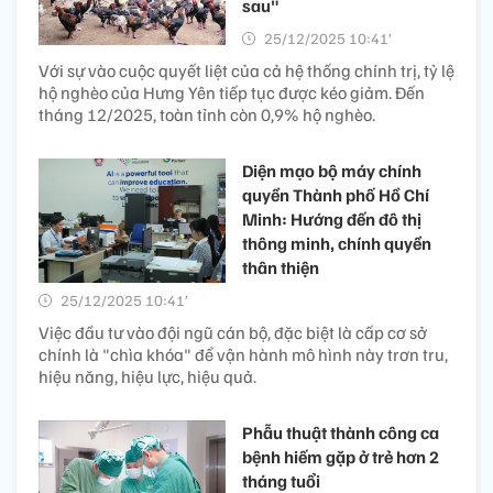
sau"
25/12/2025 10:41’
Với sự vào cuộc quyết liệt của cả hệ thống chính trị, tỷ lệ
hộ nghèo của Hưng Yên tiếp tục được kéo giảm. Đến
tháng 12/2025, toàn tỉnh còn 0,9% hộ nghèo.
Diện mạo bộ máy chính
quyền Thành phố Hồ Chí
Minh: Hướng đến đô thị
thông minh, chính quyền
thân thiện
25/12/2025 10:41’
Việc đầu tư vào đội ngũ cán bộ, đặc biệt là cấp cơ sở
chính là "chìa khóa" để vận hành mô hình này trơn tru,
hiệu năng, hiệu lực, hiệu quả.
Phẫu thuật thành công ca
bệnh hiếm gặp ở trẻ hơn 2
tháng tuổi