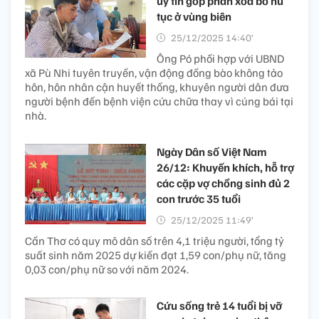
uy tín góp phần xóa bỏ hủ
tục ở vùng biên
25/12/2025 14:40’
Ông Pó phối hợp với UBND
xã Pù Nhi tuyên truyền, vận động đồng bào không tảo
hôn, hôn nhân cận huyết thống, khuyên người dân đưa
người bệnh đến bệnh viện cứu chữa thay vì cúng bái tại
nhà.
Ngày Dân số Việt Nam
26/12: Khuyến khích, hỗ trợ
các cặp vợ chồng sinh đủ 2
con trước 35 tuổi
25/12/2025 11:49’
Cần Thơ có quy mô dân số trên 4,1 triệu người, tổng tỷ
suất sinh năm 2025 dự kiến đạt 1,59 con/phụ nữ, tăng
0,03 con/phụ nữ so với năm 2024.
Cứu sống trẻ 14 tuổi bị vỡ