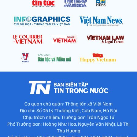
Cơ quan chủ quản: Thông tấn xã Việt Nam
Địa chỉ: Số 05 Lý Thường Kiệt, Cửa Nam, Hà Nội
Chịu trách nhiệm: Trưởng ban Trần Ngọc Tú
Phó Trưởng ban: Hoàng Như Hoa, Nguyễn Văn Nhật, Lê Thị
Thu Hương